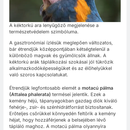
A kéktorkú ara lenyűgöző megjelenése a
természetvédelem szimbóluma.
A gasztronómiai ízlésük meglepően változatos,
bár étrendjük középpontjában kétségtelenül a
különböző magvak és gyümölcsök állnak. A
kéktorkú arák táplálkozási szokásai jól tükrözik
alkalmazkodóképességüket és az élőhelyükkel
való szoros kapcsolatukat.
Étrendjük legfontosabb elemét a
motacú pálma
(Attalea phalerata)
termései jelentik. Ezek a
kemény héjú, tápanyagokban gazdag diók kiváló
fehérje-, zsír- és szénhidrátforrást biztosítanak.
Erőteljes csőrükkel könnyedén feltörik a kemény
héjat, hogy hozzáférjenek a belsejében lévő
tápláló maghoz. A motacú pálma olyannyira