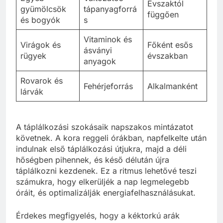
Évszaktól
gyümölcsök
tápanyagforrá
függően
és bogyók
s
Vitaminok és
Virágok és
Főként esős
ásványi
rügyek
évszakban
anyagok
Rovarok és
Fehérjeforrás
Alkalmanként
lárvák
A táplálkozási szokásaik napszakos mintázatot
követnek. A kora reggeli órákban, napfelkelte után
indulnak első táplálkozási útjukra, majd a déli
hőségben pihennek, és késő délután újra
táplálkozni kezdenek. Ez a ritmus lehetővé teszi
számukra, hogy elkerüljék a nap legmelegebb
óráit, és optimalizálják energiafelhasználásukat.
Érdekes megfigyelés, hogy a kéktorkú arák