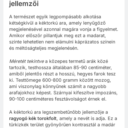
jellemzői
A természet egyik legpompásabb alkotása
kétségkívül a kéktorkú ara, amely lenyűgöző
megjelenésével azonnal magára vonja a figyelmet.
Amikor először pillantjuk meg ezt a madarat,
szinte lehetetlen nem elámulni káprázatos színein
és méltóságteljes megjelenésén.
Méretét tekintve
a közepes termetű arák közé
tartozik, testhossza általában 85-90 centiméter,
amiből jelentős részt a hosszú, hegyes farok tesz
ki. Testtömege 600-800 gramm között mozog,
ami viszonylag könnyűnek számít a nagyobb
arafajokhoz képest. Szárnyai kifeszítve impozáns,
90-100 centiméteres fesztávolságot érnek el.
A kéktorkú ara legszembetűnőbb jellemzője a
ragyogó kék torokfolt
, amely a nevét is adja. Ez a
türkizkék terület gyönyörűen kontrasztál a madár