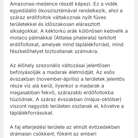
Amazonas-medence részét képezi. Ez a vidék
egyedülálló ökoszisztémával rendelkezik, ahol a
száraz erdőfoltok váltakoznak nyílt füves
területekkel és időszakosan elárasztott
síkságokkal. A kéktorkú arák különösen kedvelik a
motacú pálmákkal (Attalea phalerata) tarkított
erdőfoltokat, amelyek mind táplálékforrást, mind
fészkelőhelyet biztosítanak számukra.
Az élőhely szezonális változásai jelentősen
befolyásolják a madarak életmódját. Az esős
évszakban (november-április) a területek jelentős
része víz alá kerül, ilyenkor a madarak a
magasabban fekvő, szárazabb erdőfoltokba
húzódnak. A száraz évszakban (május-október)
viszont nagyobb területen oszlanak el, követve a
táplálékforrásokat.
A faj elterjedési területe az elmúlt évtizedekben
drámaian csökkent, főként az emberi