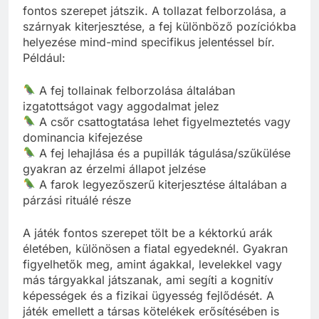
fontos szerepet játszik. A tollazat felborzolása, a
szárnyak kiterjesztése, a fej különböző pozíciókba
helyezése mind-mind specifikus jelentéssel bír.
Például:
A fej tollainak felborzolása általában
izgatottságot vagy aggodalmat jelez
A csőr csattogtatása lehet figyelmeztetés vagy
dominancia kifejezése
A fej lehajlása és a pupillák tágulása/szűkülése
gyakran az érzelmi állapot jelzése
A farok legyezőszerű kiterjesztése általában a
párzási rituálé része
A játék fontos szerepet tölt be a kéktorkú arák
életében, különösen a fiatal egyedeknél. Gyakran
figyelhetők meg, amint ágakkal, levelekkel vagy
más tárgyakkal játszanak, ami segíti a kognitív
képességek és a fizikai ügyesség fejlődését. A
játék emellett a társas kötelékek erősítésében is