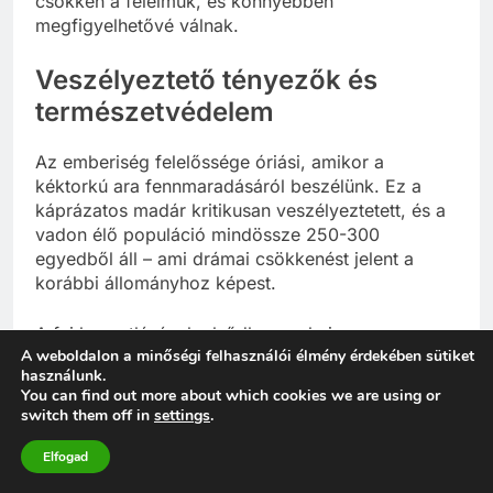
csökken a félelmük, és könnyebben
megfigyelhetővé válnak.
Veszélyeztető tényezők és
természetvédelem
Az emberiség felelőssége óriási, amikor a
kéktorkú ara fennmaradásáról beszélünk. Ez a
káprázatos madár kritikusan veszélyeztetett, és a
vadon élő populáció mindössze 250-300
egyedből áll – ami drámai csökkenést jelent a
korábbi állományhoz képest.
A faj hanyatlásának elsődleges okai:
A weboldalon a minőségi felhasználói élmény érdekében sütiket
használunk.
Élőhelyvesztés és -fragmentáció
– A
You can find out more about which cookies we are using or
mezőgazdasági területek terjeszkedése, a
switch them off in
settings
.
fakitermelés és a legeltetés jelentősen
csökkentette a kéktorkú ara természetes
Elfogad
élőhelyét. Különösen a motacú pálmaerdők