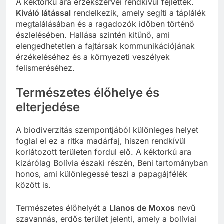
A kéktorkú ara érzékszervei rendkívül fejlettek.
Kiváló látással
rendelkezik, amely segíti a táplálék
megtalálásában és a ragadozók időben történő
észlelésében. Hallása szintén kitűnő, ami
elengedhetetlen a fajtársak kommunikációjának
érzékeléséhez és a környezeti veszélyek
felismeréséhez.
Természetes élőhelye és
elterjedése
A biodiverzitás szempontjából különleges helyet
foglal el ez a ritka madárfaj, hiszen rendkívül
korlátozott területen fordul elő. A kéktorkú ara
kizárólag Bolívia északi részén, Beni tartományban
honos, ami különlegessé teszi a papagájfélék
között is.
Természetes élőhelyét a
Llanos de Moxos
nevű
szavannás, erdős terület jelenti, amely a bolíviai