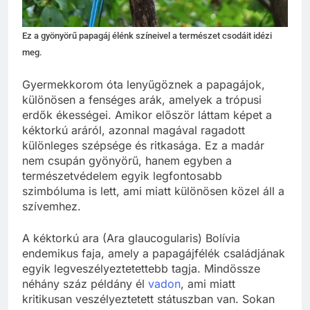
Ez a gyönyörű papagáj élénk színeivel a természet csodáit idézi
meg.
Gyermekkorom óta lenyűgöznek a papagájok,
különösen a fenséges arák, amelyek a trópusi
erdők ékességei. Amikor először láttam képet a
kéktorkú aráról, azonnal magával ragadott
különleges szépsége és ritkasága. Ez a madár
nem csupán gyönyörű, hanem egyben a
természetvédelem egyik legfontosabb
szimbóluma is lett, ami miatt különösen közel áll a
szívemhez.
A kéktorkú ara (Ara glaucogularis) Bolívia
endemikus faja, amely a papagájfélék családjának
egyik legveszélyeztetettebb tagja. Mindössze
néhány száz példány él
vadon
, ami miatt
kritikusan veszélyeztetett státuszban van. Sokan