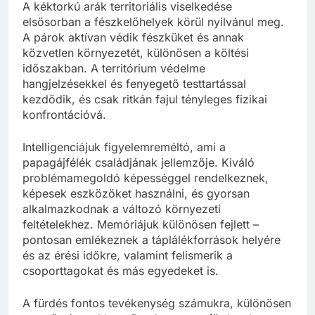
A kéktorkú arák territoriális viselkedése
elsősorban a fészkelőhelyek körül nyilvánul meg.
A párok aktívan védik fészküket és annak
közvetlen környezetét, különösen a költési
időszakban. A territórium védelme
hangjelzésekkel és fenyegető testtartással
kezdődik, és csak ritkán fajul tényleges fizikai
konfrontációvá.
Intelligenciájuk figyelemreméltó, ami a
papagájfélék családjának jellemzője. Kiváló
problémamegoldó képességgel rendelkeznek,
képesek eszközöket használni, és gyorsan
alkalmazkodnak a változó környezeti
feltételekhez. Memóriájuk különösen fejlett –
pontosan emlékeznek a táplálékforrások helyére
és az érési időkre, valamint felismerik a
csoporttagokat és más egyedeket is.
A fürdés fontos tevékenység számukra, különösen