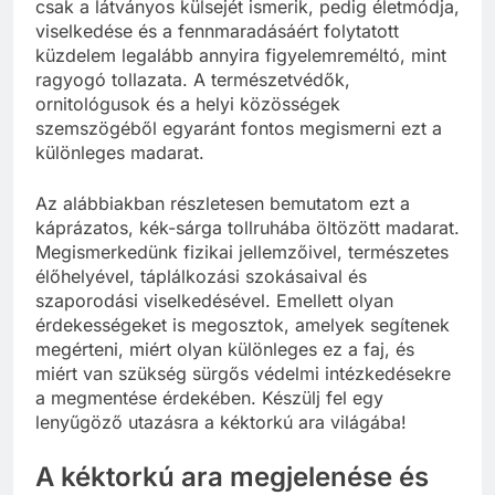
csak a látványos külsejét ismerik, pedig életmódja,
viselkedése és a fennmaradásáért folytatott
küzdelem legalább annyira figyelemreméltó, mint
ragyogó tollazata. A természetvédők,
ornitológusok és a helyi közösségek
szemszögéből egyaránt fontos megismerni ezt a
különleges madarat.
Az alábbiakban részletesen bemutatom ezt a
káprázatos, kék-sárga tollruhába öltözött madarat.
Megismerkedünk fizikai jellemzőivel, természetes
élőhelyével, táplálkozási szokásaival és
szaporodási viselkedésével. Emellett olyan
érdekességeket is megosztok, amelyek segítenek
megérteni, miért olyan különleges ez a faj, és
miért van szükség sürgős védelmi intézkedésekre
a megmentése érdekében. Készülj fel egy
lenyűgöző utazásra a kéktorkú ara világába!
A kéktorkú ara megjelenése és