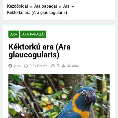
Kezdőoldal
Ara papagáj
Ara
Kéktorkú ara (Ara glaucogularis)
ARA
ARA PAPAGÁJ
Kéktorkú ara (Ara
glaucogularis)
0
Jago
2 Év Ezelőtt
30 Mins