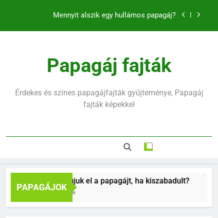
klikkerrel
Ugrás
Mennyit alszik egy hullámos papagáj?
a
tartalomra
Hullámos papagáj hirtelen halála mögött mi rejlik
Hogyan fogjuk el a papagájt, ha kiszabadult?
Papagáj fajták
Hogyan tanítsd meg madaradat trükkökre a
klikkerrel
Érdekes és színes papagájfajták gyűjteménye, Papagáj
Mennyit alszik egy hullámos papagáj?
fajták képekkel
Hullámos papagáj hirtelen halála mögött mi rejlik
Hogyan fogjuk el a papagájt, ha kiszabadult?
Hogyan
PAPAGÁJOK
9 Hónap Ezelőtt
11 Hónap