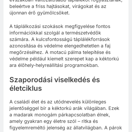
beleértve a friss hajtásokat, virágokat és az
újonnan érő gyümölcsöket.
A táplálkozási szokások megfigyelése fontos
információkkal szolgál a természetvédők
számára. A kulcsfontosságú táplálékforrások
azonosítása és védelme elengedhetetlen a faj
megőrzéséhez. A motacú pálma telepítése és
védelme például kiemelt szerepet kap a kéktorkú
ara élőhely-helyreállítási programokban.
Szaporodási viselkedés és
életciklus
A családi élet és az utódnevelés különleges
jelentőséggel bír a kéktorkú arák világában. Ezek
a madarak monogám párkapcsolatban élnek,
amely gyakran egy életre szól – ritka és
figyelemreméltó jelenség az állatvilágban. A párok