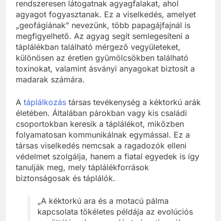
rendszeresen látogatnak agyagfalakat, ahol
agyagot fogyasztanak. Ez a viselkedés, amelyet
„geofágiának” nevezünk, több papagájfajnál is
megfigyelhető. Az agyag segít semlegesíteni a
táplálékban található mérgező vegyületeket,
különösen az éretlen gyümölcsökben található
toxinokat, valamint ásványi anyagokat biztosít a
madarak számára.
A
táplálkozás
társas tevékenység a kéktorkú arák
életében. Általában párokban vagy kis családi
csoportokban keresik a táplálékot, miközben
folyamatosan kommunikálnak egymással. Ez a
társas viselkedés nemcsak a ragadozók elleni
védelmet szolgálja, hanem a fiatal egyedek is így
tanulják meg, mely táplálékforrások
biztonságosak és táplálók.
„A kéktorkú ara és a motacú pálma
kapcsolata tökéletes példája az evolúciós