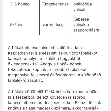
3-5 hónap
Függetlenedés
önállóbbá
válnak
Képessé
5-7 év
Ivarérettség
válnak a
szaporodásra
A fiókák etetése mindkét szülő feladata.
Kezdetben félig emésztett, felpuhított táplálékot
kapnak, amelyet a szülők a begyükből
öklendeznek fel. Ahogy a fiókák nőnek,
fokozatosan kapnak szilárdabb táplálékot,
megtanulva felismerni és feldolgozni a különböző
táplálékforrásokat.
A fiókák körülbelül 12-14 hetes korukban repülnek
ki a fészekből, de ezt követően is szoros
kapcsolatban maradnak szüleikkel. Ez az időszak
kritikus a fiatal madarak számára, ekkor tanulják