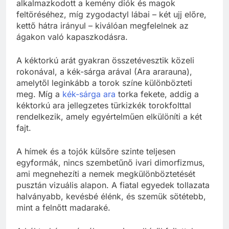
alkalmazkodott a kemény diók és magok
feltöréséhez, míg zygodactyl lábai – két ujj előre,
kettő hátra irányul – kiválóan megfelelnek az
ágakon való kapaszkodásra.
A kéktorkú arát gyakran összetévesztik közeli
rokonával, a kék-sárga arával (Ara ararauna),
amelytől leginkább a torok színe különbözteti
meg. Míg a
kék-sárga ara
torka fekete, addig a
kéktorkú ara jellegzetes türkizkék torokfolttal
rendelkezik, amely egyértelműen elkülöníti a két
fajt.
A hímek és a tojók külsőre szinte teljesen
egyformák, nincs szembetűnő ivari dimorfizmus,
ami megnehezíti a nemek megkülönböztetését
pusztán vizuális alapon. A fiatal egyedek tollazata
halványabb, kevésbé élénk, és szemük sötétebb,
mint a felnőtt madaraké.