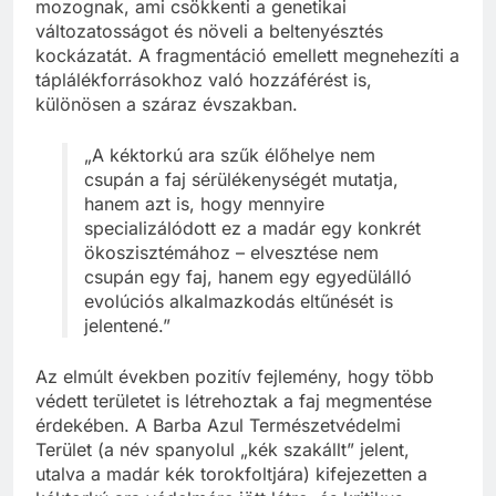
mozognak, ami csökkenti a genetikai
változatosságot és növeli a beltenyésztés
kockázatát. A fragmentáció emellett megnehezíti a
táplálékforrásokhoz való hozzáférést is,
különösen a száraz évszakban.
„A kéktorkú ara szűk élőhelye nem
csupán a faj sérülékenységét mutatja,
hanem azt is, hogy mennyire
specializálódott ez a madár egy konkrét
ökoszisztémához – elvesztése nem
csupán egy faj, hanem egy egyedülálló
evolúciós alkalmazkodás eltűnését is
jelentené.”
Az elmúlt években pozitív fejlemény, hogy több
védett területet is létrehoztak a faj megmentése
érdekében. A Barba Azul Természetvédelmi
Terület (a név spanyolul „kék szakállt” jelent,
utalva a madár kék torokfoltjára) kifejezetten a