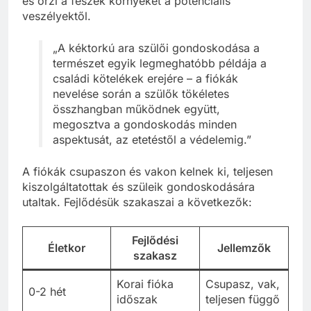
és őrzi a fészek környékét a potenciális
veszélyektől.
„A kéktorkú ara szülői gondoskodása a
természet egyik legmeghatóbb példája a
családi kötelékek erejére – a fiókák
nevelése során a szülők tökéletes
összhangban működnek együtt,
megosztva a gondoskodás minden
aspektusát, az etetéstől a védelemig.”
A fiókák csupaszon és vakon kelnek ki, teljesen
kiszolgáltatottak és szüleik gondoskodására
utaltak. Fejlődésük szakaszai a következők:
Fejlődési
Életkor
Jellemzők
szakasz
Korai fióka
Csupasz, vak,
0-2 hét
időszak
teljesen függő