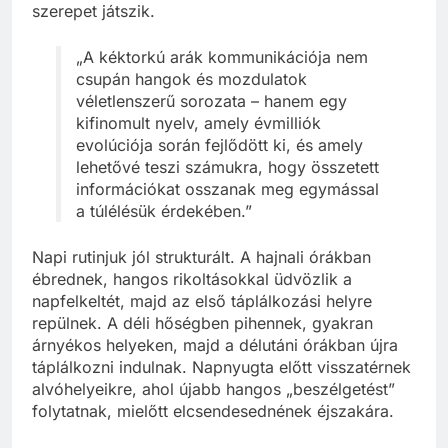
szerepet játszik.
„A kéktorkú arák kommunikációja nem
csupán hangok és mozdulatok
véletlenszerű sorozata – hanem egy
kifinomult nyelv, amely évmilliók
evolúciója során fejlődött ki, és amely
lehetővé teszi számukra, hogy összetett
információkat osszanak meg egymással
a túlélésük érdekében.”
Napi rutinjuk jól strukturált. A hajnali órákban
ébrednek, hangos rikoltásokkal üdvözlik a
napfelkeltét, majd az első táplálkozási helyre
repülnek. A déli hőségben pihennek, gyakran
árnyékos helyeken, majd a délutáni órákban újra
táplálkozni indulnak. Napnyugta előtt visszatérnek
alvóhelyeikre, ahol újabb hangos „beszélgetést”
folytatnak, mielőtt elcsendesednének éjszakára.