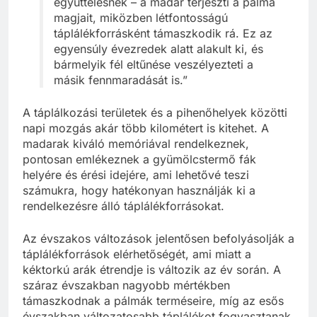
együttélésnek – a madár terjeszti a pálma
magjait, miközben létfontosságú
táplálékforrásként támaszkodik rá. Ez az
egyensúly évezredek alatt alakult ki, és
bármelyik fél eltűnése veszélyezteti a
másik fennmaradását is.”
A táplálkozási területek és a pihenőhelyek közötti
napi mozgás akár több kilométert is kitehet. A
madarak kiváló memóriával rendelkeznek,
pontosan emlékeznek a gyümölcstermő fák
helyére és érési idejére, ami lehetővé teszi
számukra, hogy hatékonyan használják ki a
rendelkezésre álló táplálékforrásokat.
Az évszakos változások jelentősen befolyásolják a
táplálékforrások elérhetőségét, ami miatt a
kéktorkú arák étrendje is változik az év során. A
száraz évszakban nagyobb mértékben
támaszkodnak a pálmák terméseire, míg az esős
évszakban változatosabb táplálékot fogyasztanak,