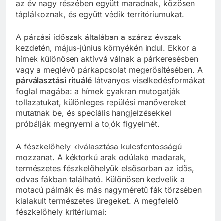
az év nagy részében együtt maradnak, közösen
táplálkoznak, és együtt védik territóriumukat.
A párzási időszak általában a száraz évszak
kezdetén, május-június környékén indul. Ekkor a
hímek különösen aktívvá válnak a párkeresésben
vagy a meglévő párkapcsolat megerősítésében. A
párválasztási rituálé
látványos viselkedésformákat
foglal magába: a hímek gyakran mutogatják
tollazatukat, különleges repülési manővereket
mutatnak be, és speciális hangjelzésekkel
próbálják megnyerni a tojók figyelmét.
A fészkelőhely kiválasztása kulcsfontosságú
mozzanat. A kéktorkú arák odúlakó madarak,
természetes fészkelőhelyük elsősorban az idős,
odvas fákban található. Különösen kedvelik a
motacú pálmák és más nagyméretű fák törzsében
kialakult természetes üregeket. A megfelelő
fészkelőhely kritériumai: