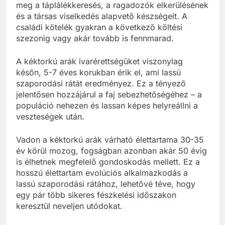
meg a táplálékkeresés, a ragadozók elkerülésének
és a társas viselkedés alapvető készségeit. A
családi kötelék gyakran a következő költési
szezonig vagy akár tovább is fennmarad.
A kéktorkú arák ivarérettségüket viszonylag
későn, 5-7 éves korukban érik el, ami lassú
szaporodási rátát eredményez. Ez a tényező
jelentősen hozzájárul a faj sebezhetőségéhez – a
populáció nehezen és lassan képes helyreállni a
veszteségek után.
Vadon a kéktorkú arák várható élettartama 30-35
év körül mozog, fogságban azonban akár 50 évig
is élhetnek megfelelő gondoskodás mellett. Ez a
hosszú élettartam evolúciós alkalmazkodás a
lassú szaporodási rátához, lehetővé téve, hogy
egy pár több sikeres fészkelési időszakon
keresztül neveljen utódokat.