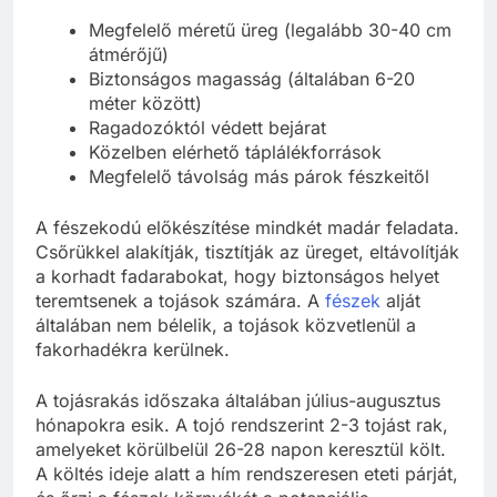
Megfelelő méretű üreg (legalább 30-40 cm
átmérőjű)
Biztonságos magasság (általában 6-20
méter között)
Ragadozóktól védett bejárat
Közelben elérhető táplálékforrások
Megfelelő távolság más párok fészkeitől
A fészekodú előkészítése mindkét madár feladata.
Csőrükkel alakítják, tisztítják az üreget, eltávolítják
a korhadt fadarabokat, hogy biztonságos helyet
teremtsenek a tojások számára. A
fészek
alját
általában nem bélelik, a tojások közvetlenül a
fakorhadékra kerülnek.
A tojásrakás időszaka általában július-augusztus
hónapokra esik. A tojó rendszerint 2-3 tojást rak,
amelyeket körülbelül 26-28 napon keresztül költ.
A költés ideje alatt a hím rendszeresen eteti párját,