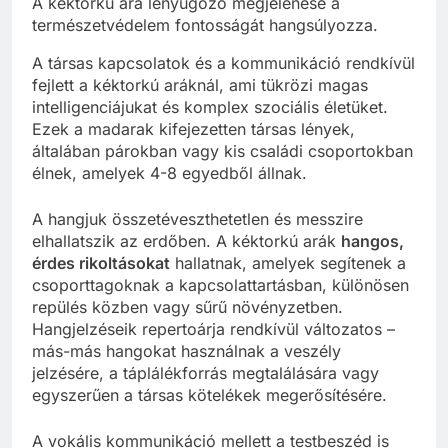
A kéktorkú ara lenyűgöző megjelenése a
természetvédelem fontosságát hangsúlyozza.
A társas kapcsolatok és a kommunikáció rendkívül
fejlett a kéktorkú aráknál, ami tükrözi magas
intelligenciájukat és komplex szociális életüket.
Ezek a madarak kifejezetten társas lények,
általában párokban vagy kis családi csoportokban
élnek, amelyek 4-8 egyedből állnak.
A hangjuk összetéveszthetetlen és messzire
elhallatszik az erdőben. A kéktorkú arák
hangos,
érdes rikoltásokat
hallatnak, amelyek segítenek a
csoporttagoknak a kapcsolattartásban, különösen
repülés közben vagy sűrű növényzetben.
Hangjelzéseik repertoárja rendkívül változatos –
más-más hangokat használnak a veszély
jelzésére, a táplálékforrás megtalálására vagy
egyszerűen a társas kötelékek megerősítésére.
A vokális kommunikáció mellett a testbeszéd is