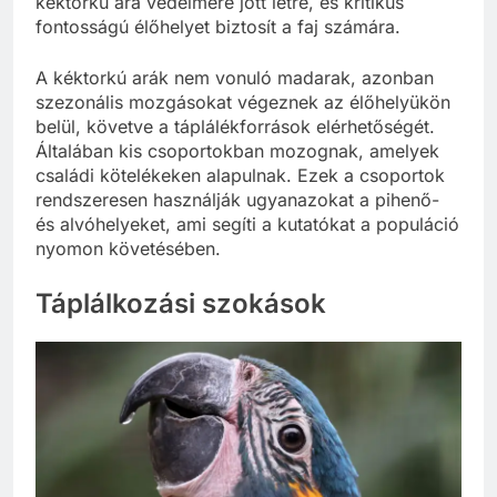
kéktorkú ara védelmére jött létre, és kritikus
fontosságú élőhelyet biztosít a faj számára.
A kéktorkú arák nem vonuló madarak, azonban
szezonális mozgásokat végeznek az élőhelyükön
belül, követve a táplálékforrások elérhetőségét.
Általában kis csoportokban mozognak, amelyek
családi kötelékeken alapulnak. Ezek a csoportok
rendszeresen használják ugyanazokat a pihenő-
és alvóhelyeket, ami segíti a kutatókat a populáció
nyomon követésében.
Táplálkozási szokások