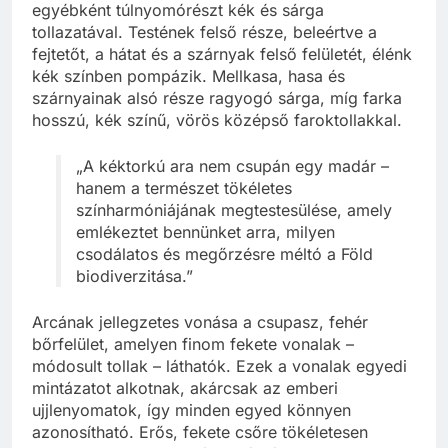
egyébként túlnyomórészt kék és sárga
tollazatával. Testének felső része, beleértve a
fejtetőt, a hátat és a szárnyak felső felületét, élénk
kék színben pompázik. Mellkasa, hasa és
szárnyainak alsó része ragyogó sárga, míg farka
hosszú, kék színű, vörös középső faroktollakkal.
„A kéktorkú ara nem csupán egy madár –
hanem a természet tökéletes
színharmóniájának megtestesülése, amely
emlékeztet bennünket arra, milyen
csodálatos és megőrzésre méltó a Föld
biodiverzitása.”
Arcának jellegzetes vonása a csupasz, fehér
bőrfelület, amelyen finom fekete vonalak –
módosult tollak – láthatók. Ezek a vonalak egyedi
mintázatot alkotnak, akárcsak az emberi
ujjlenyomatok, így minden egyed könnyen
azonosítható. Erős, fekete csőre tökéletesen