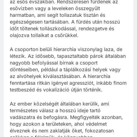
az esős évszakban. Rendszeresen fürdenek az
esővízben vagy a leveleken összegyűlt
harmatban, ami segít tollazatuk tisztán és
egészségesen tartásában. A fürdés után hosszú
időt töltenek tollászkodással, rendezgetve és
olajozva tollaikat a csőrükkel.
A csoporton belüli hierarchia viszonylag laza, de
létezik. Az idősebb, tapasztaltabb párok általában
nagyobb befolyással bírnak a csoport
döntéseiben, például a táplálkozási helyek vagy
az alvóhelyek kiválasztásában. A hierarchia
fenntartása ritkán igényel agressziót, inkább finom
testbeszéd és vokalizáció útján történik.
Az ember közelségét általában kerülik, ami
természetes válasz a hosszú ideje tartó
vadászatra és befogásra. Megfigyelték azonban,
hogy azokon a területeken, ahol védelmet
élveznek és nem zaklatják őket, fokozatosan