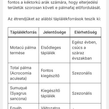
fontos a kéktorkú arák számára, hogy elterjedési
területük szorosan követi e pálmafaj előfordulását.
Az étrendjüket az alábbi táplálékforrások teszik ki:
Táplálékforrás
Jelentősége
Elérhetőség
Egész évben,
Motacú pálma
Elsődleges
csúcs a
termése
táplálék
száraz
évszakban
Totaí pálma
Fontos
(Acrocomia
Szezonális
kiegészítő
aculeata)
Sumuqué
Kiegészítő
(Syagrus
Szezonális
táplálék
sancona)
Egyéb
Változatos