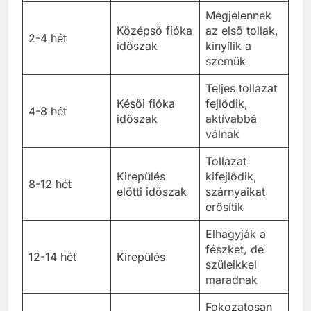
Megjelennek
Középső fióka
az első tollak,
2-4 hét
időszak
kinyílik a
szemük
Teljes tollazat
Késői fióka
fejlődik,
4-8 hét
időszak
aktívabbá
válnak
Tollazat
Kirepülés
kifejlődik,
8-12 hét
előtti időszak
szárnyaikat
erősítik
Elhagyják a
fészket, de
12-14 hét
Kirepülés
szüleikkel
maradnak
Fokozatosan