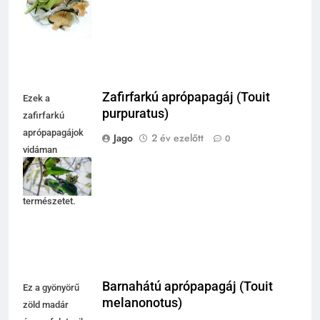
szépségét idézi.
Zafirfarkú aprópapagáj (Touit
Ezek a
purpuratus)
zafirfarkú
aprópapagájok
Jago
2 év ezelőtt
0
vidáman
keresgélnek az
ágon, élvezve a
természetet.
Barnahátú aprópapagáj (Touit
Ez a gyönyörű
melanonotus)
zöld madár