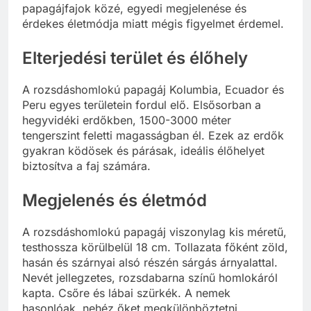
papagájfajok közé, egyedi megjelenése és
érdekes életmódja miatt mégis figyelmet érdemel.
Elterjedési terület és élőhely
A rozsdáshomlokú papagáj Kolumbia, Ecuador és
Peru egyes területein fordul elő. Elsősorban a
hegyvidéki erdőkben, 1500-3000 méter
tengerszint feletti magasságban él. Ezek az erdők
gyakran ködösek és párásak, ideális élőhelyet
biztosítva a faj számára.
Megjelenés és életmód
A rozsdáshomlokú papagáj viszonylag kis méretű,
testhossza körülbelül 18 cm. Tollazata főként zöld,
hasán és szárnyai alsó részén sárgás árnyalattal.
Nevét jellegzetes, rozsdabarna színű homlokáról
kapta. Csőre és lábai szürkék. A nemek
hasonlóak, nehéz őket megkülönböztetni.