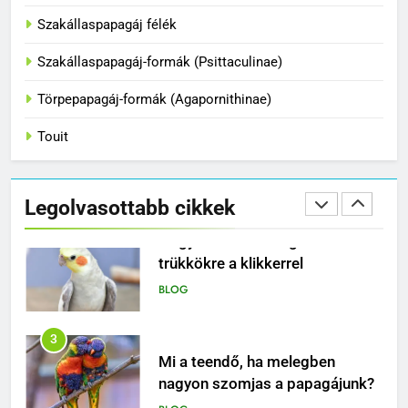
1
Szakállaspapagáj félék
Hogyan fogjuk el a papagájt, ha
Szakállaspapagáj-formák (Psittaculinae)
kiszabadult?
BLOG
Törpepapagáj-formák (Agapornithinae)
Touit
2
Hogyan tanítsd meg madaradat
trükkökre a klikkerrel
Legolvasottabb cikkek
BLOG
3
Mi a teendő, ha melegben
nagyon szomjas a papagájunk?
BLOG
4
Miért nem elég egy papagájnak