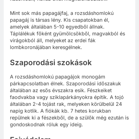
Mint sok más papagájfaj, a rozsdáshomlokú
papagáj is társas lény. Kis csapatokban él,
amelyek általában 5-10 egyedből állnak.
Táplálékuk főként gyümölcsökből, magvakból és
virágokból áll, melyeket az erdei fák
lombkoronájában keresgélnek.
Szaporodási szokások
A rozsdáshomlokú papagájok monogám
párkapcsolatban élnek. Szaporodási időszakuk
általában az esős évszakra esik. Fészkeiket
faodvakba vagy sziklapárkányokra építik. A tojó
általában 2-4 tojást rak, melyeken körülbelül 24
napig kotlik. A fiókák kb. 7 hetes korukban
repülnek ki a fészekből, de a szülők még ezután is
gondoskodnak róluk egy ideig.