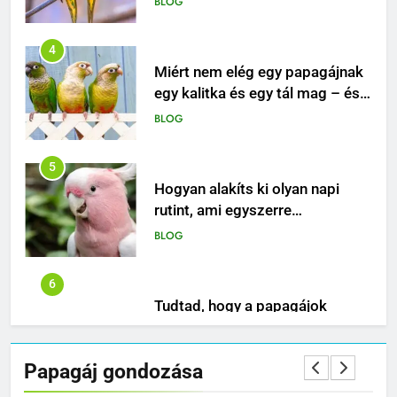
egy kalitka és egy tál mag – és
mitől lesz igazán boldog ez a
BLOG
különleges madár?
5
Hogyan alakíts ki olyan napi
rutint, ami egyszerre
biztonságos, ösztönző és
BLOG
boldogító a papagájod
számára?
6
Tudtad, hogy a papagájok
nemcsak beszélni képesek, de
rendkívül érzékenyek a gazdájuk
BLOG
hangulatára is?
7
Papagájok gyűrűzése:
Papagáj gondozása
Azonosítás és nyomon követés
BLOG