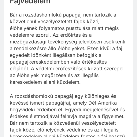
Fajvédelem
Bár a rozsdáshomlokú papagáj nem tartozik a
közvetlenül veszélyeztetett fajok közé,
élőhelyének folyamatos pusztulása miatt mégis
védelemre szorul. Az erdőirtás és a
mezőgazdasági tevékenység jelentősen csökkenti
a rendelkezésre álló élőhelyeket. Ezen kívül a faj
egyedeit időnként illegálisan befogják a
papagájkereskedelemben való értékesítés
céljából. A védelmi erőfeszítések között szerepel
az élőhelyek megőrzése és az illegális
kereskedelem elleni küzdelem.
A rozsdáshomlokú papagáj egy különleges és
kevéssé ismert papagájfaj, amely Dél-Amerika
hegyvidéki erdeiben él. Egyedi megjelenésével és
érdekes életmódjával felhívja magára a figyelmet.
Bár nem tartozik a közvetlenül veszélyeztetett
fajok közé, élőhelyének védelme és az illegális
kereskedelem elleni küzdelem fontos a faj hosszú