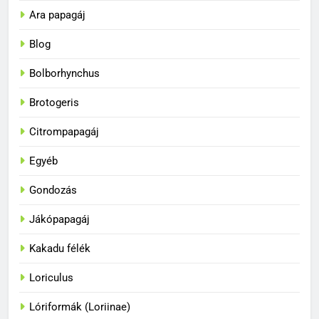
Ara papagáj
Blog
Bolborhynchus
Brotogeris
Citrompapagáj
Egyéb
Gondozás
Jákópapagáj
Kakadu félék
Loriculus
33
A papagájok a vadonban és
Lóriformák (Loriinae)
fogságban