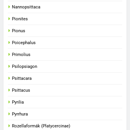
BLOG
Nannopsittaca
Pionites
34
A papagájok csodálatos
Pionus
színvilága
Poicephalus
BLOG
Primolius
35
Psilopsiagon
A papagájok kommunikációs
képességei
Psittacara
BLOG
Psittacus
36
Pyrilia
A papagájok csodálatos világa
Pyrrhura
BLOG
Rozellaformák (Platycercinae)