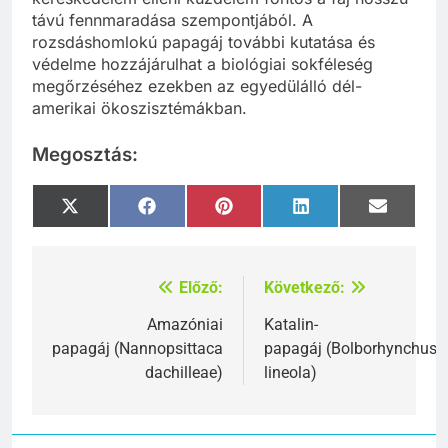
távú fennmaradása szempontjából. A
rozsdáshomlokú papagáj további kutatása és
védelme hozzájárulhat a biológiai sokféleség
megőrzéséhez ezekben az egyedülálló dél-
amerikai ökoszisztémákban.
Megosztás:
Share
Share
Share
Share
Share
X
Facebook
Pinterest
LinkedIn
Email
on
on
on
on
on
(Twitter)
Előző:
Következő:
Bejegyzés
navigáció
Amazóniai
Katalin-
papagáj (Nannopsittaca
papagáj (Bolborhynchus
dachilleae)
lineola)