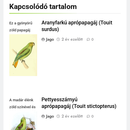
Kapcsolódó tartalom
Aranyfarkú aprópapagáj (Touit
Ez a gyönyörű
surdus)
zöld papagáj
élénk színeivel
Jago
2 év ezelőtt
0
és részletes
tollazatával
vonzza a
figyelmet.
Pettyesszárnyú
A madár élénk
aprópapagáj (Touit stictopterus)
zöld színével és
ágat tartó
Jago
2 év ezelőtt
0
csőrével a
természet