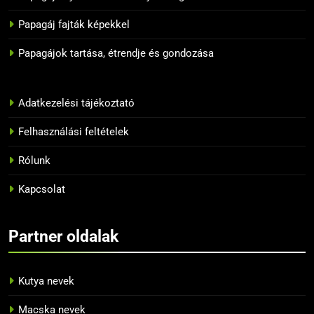
11
Melyik papagáj tanulja meg
Papagáj fajták képekkel
leggyorsabban a szavakat?
Papagájok tartása, étrendje és gondozása
BLOG
12
Adatkezelési tájékoztató
10 tipp, hogyan neveljük
helyesen a papagájunkat
Felhasználási feltételek
BLOG
Rólunk
13
Kapcsolat
Az 5 legnépszerűbb papagáj
BLOG
Partner oldalak
14
Kutya nevek
Tiltott zöldségek a papagájok
Macska nevek
számára