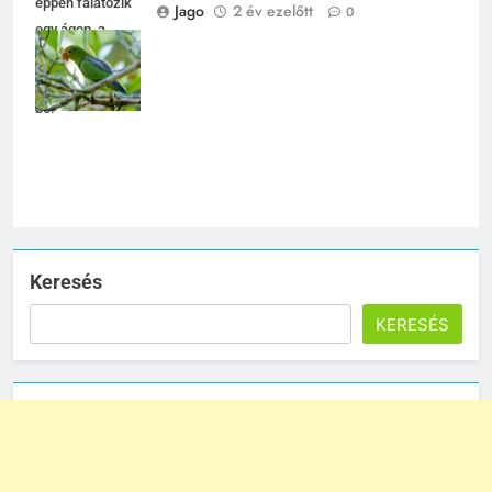
éppen falatozik
Jago
2 év ezelőtt
0
egy ágon, a
természet
csodáit mutatva
be.
Keresés
KERESÉS