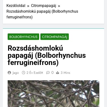
Kezdőoldal
Citrompapagáj
Rozsdáshomlokú papagáj (Bolborhynchus
ferrugineifrons)
BOLBORHYNCHUS
CITROMPAPAGÁJ
Rozsdáshomlokú
papagáj (Bolborhynchus
ferrugineifrons)
0
Jago
2 Év Ezelőtt
3 Mins