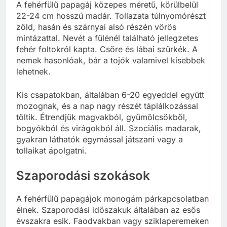
A fehérfülű papagáj közepes méretű, körülbelül
22-24 cm hosszú madár. Tollazata túlnyomórészt
zöld, hasán és szárnyai alsó részén vörös
mintázattal. Nevét a fülénél található jellegzetes
fehér foltokról kapta. Csőre és lábai szürkék. A
nemek hasonlóak, bár a tojók valamivel kisebbek
lehetnek.
Kis csapatokban, általában 6-20 egyeddel együtt
mozognak, és a nap nagy részét táplálkozással
töltik. Étrendjük magvakból, gyümölcsökből,
bogyókból és virágokból áll. Szociális madarak,
gyakran láthatók egymással játszani vagy a
tollaikat ápolgatni.
Szaporodási szokások
A fehérfülű papagájok monogám párkapcsolatban
élnek. Szaporodási időszakuk általában az esős
évszakra esik. Faodvakban vagy sziklaperemeken