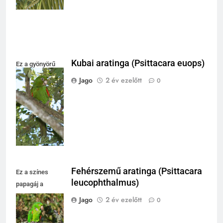
napfényt.
Kubai aratinga (Psittacara euops)
Ez a gyönyörű
zöld papagáj fán
Jago
2 év ezelőtt
0
pihen, élénk
színei vonzzák a
figyelmet.
Fehérszemű aratinga (Psittacara
Ez a színes
leucophthalmus)
papagáj a
természetben
Jago
2 év ezelőtt
0
pihen, gyönyörű
zöld tollazata