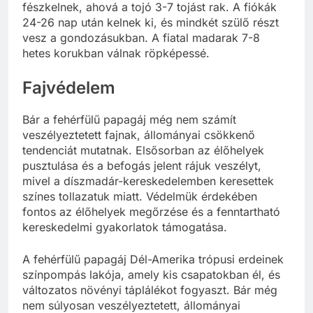
fészkelnek, ahová a tojó 3-7 tojást rak. A fiókák
24-26 nap után kelnek ki, és mindkét szülő részt
vesz a gondozásukban. A fiatal madarak 7-8
hetes korukban válnak röpképessé.
Fajvédelem
Bár a fehérfülű papagáj még nem számít
veszélyeztetett fajnak, állományai csökkenő
tendenciát mutatnak. Elsősorban az élőhelyek
pusztulása és a befogás jelent rájuk veszélyt,
mivel a díszmadár-kereskedelemben keresettek
színes tollazatuk miatt. Védelmük érdekében
fontos az élőhelyek megőrzése és a fenntartható
kereskedelmi gyakorlatok támogatása.
A fehérfülű papagáj Dél-Amerika trópusi erdeinek
színpompás lakója, amely kis csapatokban él, és
változatos növényi táplálékot fogyaszt. Bár még
nem súlyosan veszélyeztetett, állományai