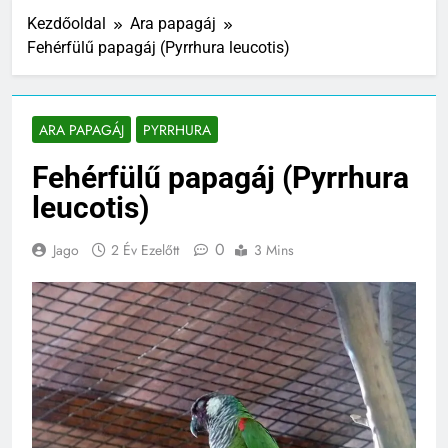
Kezdőoldal
Ara papagáj
Fehérfülű papagáj (Pyrrhura leucotis)
ARA PAPAGÁJ
PYRRHURA
Fehérfülű papagáj (Pyrrhura
leucotis)
0
Jago
2 Év Ezelőtt
3 Mins