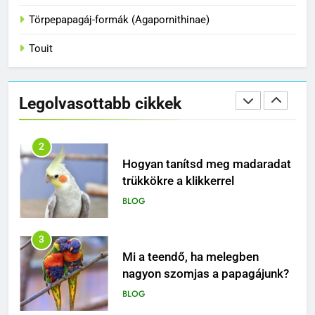
BLOG
Törpepapagáj-formák (Agapornithinae)
Touit
2
Hogyan tanítsd meg madaradat
trükkökre a klikkerrel
Legolvasottabb cikkek
BLOG
3
Mi a teendő, ha melegben
nagyon szomjas a papagájunk?
BLOG
4
Miért nem elég egy papagájnak
egy kalitka és egy tál mag – és
mitől lesz igazán boldog ez a
BLOG
különleges madár?