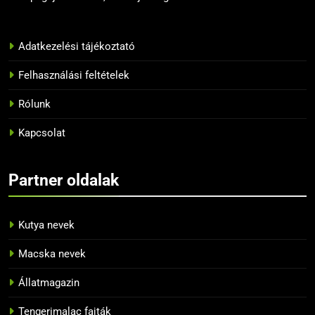
12
Adatkezelési tájékoztató
10 tipp, hogyan neveljük
helyesen a papagájunkat
Felhasználási feltételek
BLOG
Rólunk
13
Kapcsolat
Az 5 legnépszerűbb papagáj
BLOG
Partner oldalak
14
Kutya nevek
Tiltott zöldségek a papagájok
Macska nevek
számára
BLOG
Állatmagazin
Tengerimalac fajták