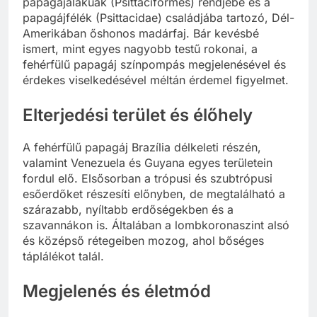
papagájalakúak (Psittaciformes) rendjébe és a
papagájfélék (Psittacidae) családjába tartozó, Dél-
Amerikában őshonos madárfaj. Bár kevésbé
ismert, mint egyes nagyobb testű rokonai, a
fehérfülű papagáj színpompás megjelenésével és
érdekes viselkedésével méltán érdemel figyelmet.
Elterjedési terület és élőhely
A fehérfülű papagáj Brazília délkeleti részén,
valamint Venezuela és Guyana egyes területein
fordul elő. Elsősorban a trópusi és szubtrópusi
esőerdőket részesíti előnyben, de megtalálható a
szárazabb, nyíltabb erdőségekben és a
szavannákon is. Általában a lombkoronaszint alsó
és középső rétegeiben mozog, ahol bőséges
táplálékot talál.
Megjelenés és életmód