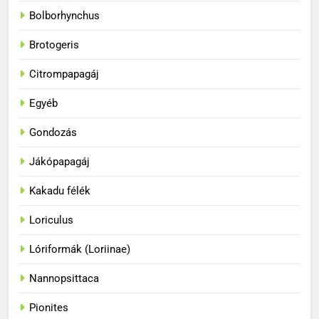
Bolborhynchus
Brotogeris
Citrompapagáj
Egyéb
Gondozás
Jákópapagáj
Kakadu félék
Loriculus
33
A papagájok a vadonban és
Lóriformák (Loriinae)
fogságban
BLOG
Nannopsittaca
Pionites
34