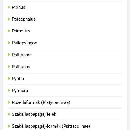
A papagájok csodálatos
Pionus
színvilága
Poicephalus
BLOG
Primolius
35
Psilopsiagon
A papagájok kommunikációs
képességei
Psittacara
BLOG
Psittacus
36
Pyrilia
A papagájok csodálatos világa
Pyrrhura
BLOG
Rozellaformák (Platycercinae)
1
Szakállaspapagáj félék
Hogyan fogjuk el a papagájt, ha
Szakállaspapagáj-formák (Psittaculinae)
kiszabadult?