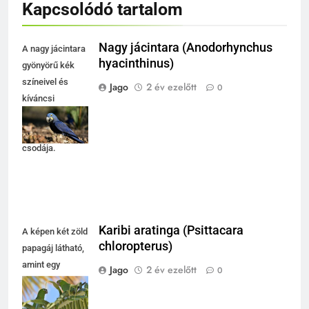
Kapcsolódó tartalom
Nagy jácintara (Anodorhynchus
A nagy jácintara
hyacinthinus)
gyönyörű kék
színeivel és
Jago
2 év ezelőtt
0
kíváncsi
tekintetével a
természet
csodája.
Karibi aratinga (Psittacara
A képen két zöld
chloropterus)
papagáj látható,
amint egy
Jago
2 év ezelőtt
0
pálmalevélre
ülve élvezik a