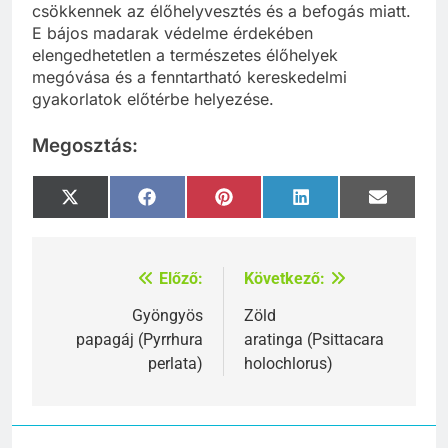
csökkennek az élőhelyvesztés és a befogás miatt.
E bájos madarak védelme érdekében
elengedhetetlen a természetes élőhelyek
megóvása és a fenntartható kereskedelmi
gyakorlatok előtérbe helyezése.
Megosztás:
Share
Share
Share
Share
Share
X
Facebook
Pinterest
LinkedIn
Email
on
on
on
on
on
(Twitter)
Előző:
Következő:
Bejegyzés
navigáció
Gyöngyös
Zöld
papagáj (Pyrrhura
aratinga (Psittacara
perlata)
holochlorus)