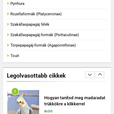
A papagájok csodálatos világa
Pyrrhura
BLOG
Rozellaformák (Platycercinae)
1
Szakállaspapagáj félék
Hogyan fogjuk el a papagájt, ha
Szakállaspapagáj-formák (Psittaculinae)
kiszabadult?
BLOG
Törpepapagáj-formák (Agapornithinae)
Touit
2
Hogyan tanítsd meg madaradat
trükkökre a klikkerrel
Legolvasottabb cikkek
BLOG
3
Mi a teendő, ha melegben
nagyon szomjas a papagájunk?
BLOG