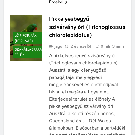
Érdekel
Pikkelyesbegyű
szivárványlóri (Trichoglossus
chlorolepidotus)
LÓRIFORMÁK
(LORIINAE)
Jago
2 év ezelőtt
0
3 mins
SZAKÁLLASPAPAGÁJ
FÉLÉK
A pikkelyesbegyű szivárványlóri
(Trichoglossus chlorolepidotus)
Ausztrália egyik lenyűgöző
papagájfaja, mely egyedi
megjelenésével és életmódjával
hívja fel magára a figyelmet.
Elterjedési terület és élőhely A
pikkelyesbegyű szivárványlóri
Ausztrália keleti részén honos,
Queensland és Új-Dél-Wales
államokban. Elsősorban a partvidéki