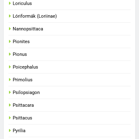
Loriculus
33
A papagájok a vadonban és
Lóriformák (Loriinae)
fogságban
BLOG
Nannopsittaca
Pionites
34
A papagájok csodálatos
Pionus
színvilága
Poicephalus
BLOG
Primolius
35
Psilopsiagon
A papagájok kommunikációs
képességei
Psittacara
BLOG
Psittacus
36
Pyrilia