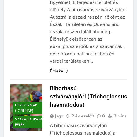
figyelmet. Elterjedési terület és
élőhely A pirosörvös szivárványlóri
Ausztrália északi részén, főként az
Északi Területen és Queensland
északi részén található meg.
Élőhelyük elsősorban az
eukaliptusz erdők és a szavannák,
de előfordulnak parkokban és
városi területeken…
Érdekel
Bíborhasú
szivárványlóri (Trichoglossus
haematodus)
LÓRIFORMÁK
(LORIINAE)
Jago
2 év ezelőtt
0
3 mins
SZAKÁLLASPAPAGÁJ
FÉLÉK
A bíborhasú szivárványlóri
(Trichoglossus haematodus) a