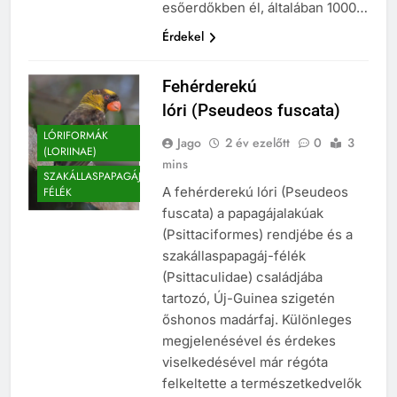
esőerdőkben él, általában 1000…
Érdekel
Fehérderekú
lóri (Pseudeos fuscata)
LÓRIFORMÁK
Jago
2 év ezelőtt
0
3
(LORIINAE)
mins
SZAKÁLLASPAPAGÁJ
A fehérderekú lóri (Pseudeos
FÉLÉK
fuscata) a papagájalakúak
(Psittaciformes) rendjébe és a
szakállaspapagáj-félék
(Psittaculidae) családjába
tartozó, Új-Guinea szigetén
őshonos madárfaj. Különleges
megjelenésével és érdekes
viselkedésével már régóta
felkeltette a természetkedvelők