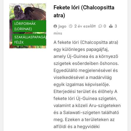
Fekete lóri (Chalcopsitta
atra)
LÓRIFORMÁK
Jago
2 év ezelőtt
0
3
(LORIINAE)
mins
SZAKÁLLASPAPAGÁJ
A fekete lóri (Chalcopsitta atra)
FÉLÉK
egy különleges papagájfaj,
amely Új-Guinea és a környező
szigetek esőerdeiben őshonos.
Egyedülálló megjelenésével és
viselkedésével a madárvilág
egyik izgalmas képviselője.
Elterjedési terület és élőhely A
fekete lóri Új-Guinea szigetén,
valamint a közeli Aru-szigeteken
és a Salawati-szigeten található
meg. Ezeken a területeken az
alföldi és a hegyvidéki