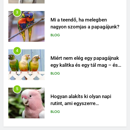
4
Miért nem elég egy papagájnak
egy kalitka és egy tál mag – és
mitől lesz igazán boldog ez a
BLOG
különleges madár?
5
Hogyan alakíts ki olyan napi
rutint, ami egyszerre
biztonságos, ösztönző és
BLOG
boldogító a papagájod
számára?
6
Tudtad, hogy a papagájok
nemcsak beszélni képesek, de
rendkívül érzékenyek a gazdájuk
BLOG
hangulatára is?
7