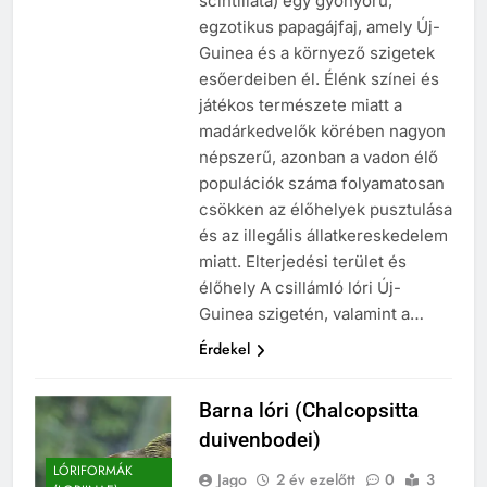
scintillata) egy gyönyörű,
egzotikus papagájfaj, amely Új-
Guinea és a környező szigetek
esőerdeiben él. Élénk színei és
játékos természete miatt a
madárkedvelők körében nagyon
népszerű, azonban a vadon élő
populációk száma folyamatosan
csökken az élőhelyek pusztulása
és az illegális állatkereskedelem
miatt. Elterjedési terület és
élőhely A csillámló lóri Új-
Guinea szigetén, valamint a…
Érdekel
Barna lóri (Chalcopsitta
duivenbodei)
LÓRIFORMÁK
Jago
2 év ezelőtt
0
3