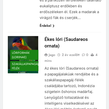
és a partközeli területeken található
eukaliptusz erdőkben és
erdőszéleken él. Ezek a madarak a
virágzó fák és cserjék…
Érdekel
Ékes lóri (Saudareos
ornata)
LÓRIFORMÁK
Jago
2 év ezelőtt
0
4
(LORIINAE)
mins
SZAKÁLLASPAPAGÁJ
Az ékes lóri (Saudareos ornata)
FÉLÉK
a papagájalakúak rendjébe és a
szakállaspapagáj-félék
családjába tartozó, Indonézia
szigetein őshonos madárfaj.
Lenyűgöző tollazatával és
intelligens viselkedésével az