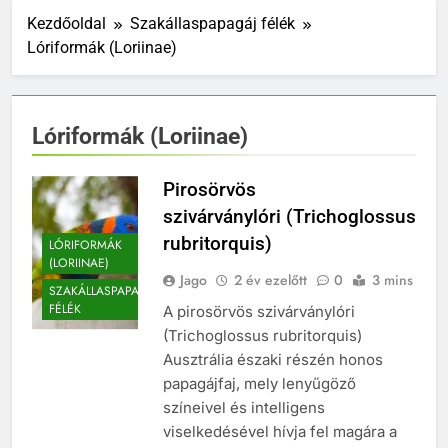
Kezdőoldal
Szakállaspapagáj félék
Lóriformák (Loriinae)
Lóriformák (Loriinae)
Pirosörvös
szivárványlóri (Trichoglossus
rubritorquis)
LÓRIFORMÁK
(LORIINAE)
Jago
2 év ezelőtt
0
3 mins
SZAKÁLLASPAPAGÁJ
FÉLÉK
A pirosörvös szivárványlóri
(Trichoglossus rubritorquis)
Ausztrália északi részén honos
papagájfaj, mely lenyűgöző
színeivel és intelligens
viselkedésével hívja fel magára a