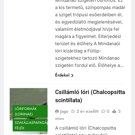
Mindanao szigetén őshonos. Ez
a kis termetű, színpompás madár
a sziget trópusi esőerdeiben él,
és egyedülálló megjelenésével,
valamint életmódjával hívja fel
magára a figyelmet. Elterjedési
terület és élőhely A Mindanaói
lóri kizárólag a Fülöp-
szigetekhez tartozó Mindanao
szigetén fordul elő. Élőhelye a…
Érdekel
Csillámló lóri (Chalcopsitta
scintillata)
LÓRIFORMÁK
Jago
2 év ezelőtt
0
3
(LORIINAE)
mins
SZAKÁLLASPAPAGÁJ
A csillámló lóri (Chalcopsitta
FÉLÉK