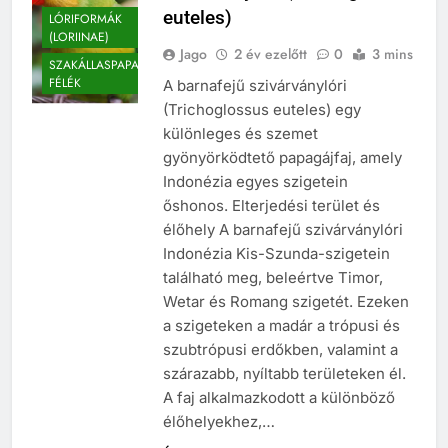
euteles)
LÓRIFORMÁK
(LORIINAE)
Jago
2 év ezelőtt
0
3 mins
SZAKÁLLASPAPAGÁJ
FÉLÉK
A barnafejű szivárványlóri
(Trichoglossus euteles) egy
különleges és szemet
gyönyörködtető papagájfaj, amely
Indonézia egyes szigetein
őshonos. Elterjedési terület és
élőhely A barnafejű szivárványlóri
Indonézia Kis-Szunda-szigetein
található meg, beleértve Timor,
Wetar és Romang szigetét. Ezeken
a szigeteken a madár a trópusi és
szubtrópusi erdőkben, valamint a
szárazabb, nyíltabb területeken él.
A faj alkalmazkodott a különböző
élőhelyekhez,…