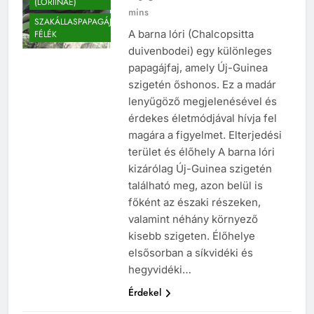
(LORIINAE)
mins
SZAKÁLLASPAPAGÁJ
A barna lóri (Chalcopsitta
FÉLÉK
duivenbodei) egy különleges
papagájfaj, amely Új-Guinea
szigetén őshonos. Ez a madár
lenyűgöző megjelenésével és
érdekes életmódjával hívja fel
magára a figyelmet. Elterjedési
terület és élőhely A barna lóri
kizárólag Új-Guinea szigetén
található meg, azon belül is
főként az északi részeken,
valamint néhány környező
kisebb szigeten. Élőhelye
elsősorban a síkvidéki és
hegyvidéki…
Érdekel