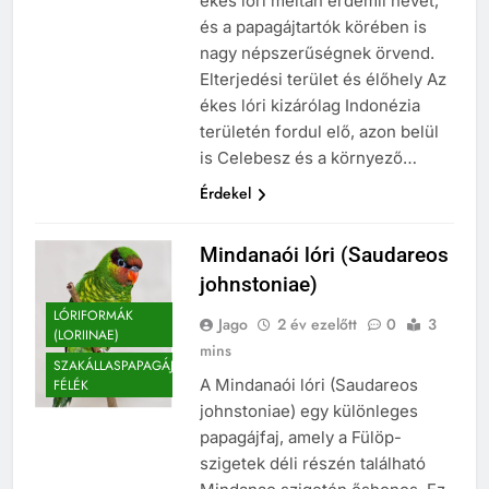
ékes lóri méltán érdemli nevét,
és a papagájtartók körében is
nagy népszerűségnek örvend.
Elterjedési terület és élőhely Az
ékes lóri kizárólag Indonézia
területén fordul elő, azon belül
is Celebesz és a környező…
Érdekel
Mindanaói lóri (Saudareos
johnstoniae)
LÓRIFORMÁK
Jago
2 év ezelőtt
0
3
(LORIINAE)
mins
SZAKÁLLASPAPAGÁJ
A Mindanaói lóri (Saudareos
FÉLÉK
johnstoniae) egy különleges
papagájfaj, amely a Fülöp-
szigetek déli részén található