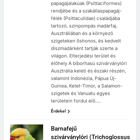
papagájalakúak (Psittaciformes)
rendjébe és a szakállaspapagáj-
félék (Psittaculidae) családjába
tartozó, színpompás madárfaj.
Ausztráliában és a környező
szigeteken őshonos, és kedvelt
díszmadárként tartják szerte a
világon. Elterjedési terület és
élőhely A bíborhasú szivárványlóri
Ausztrália keleti és északi részén,
valamint Indonézia, Pápua Új-
Guinea, Kelet-Timor, a Salamon-
szigetek és Vanuatu egyes
területein fordul elő….
Érdekel
Barnafejű
szivárványlóri (Trichoglossus