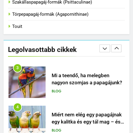
Szakállaspapagáj-formák (Psittaculinae)
kiszabadult?
BLOG
Törpepapagáj-formák (Agapornithinae)
Touit
2
Hogyan tanítsd meg madaradat
trükkökre a klikkerrel
Legolvasottabb cikkek
BLOG
3
Mi a teendő, ha melegben
nagyon szomjas a papagájunk?
BLOG
4
Miért nem elég egy papagájnak
egy kalitka és egy tál mag – és
mitől lesz igazán boldog ez a
BLOG