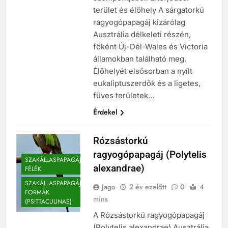
terület és élőhely A sárgatorkú
ragyogópapagáj kizárólag
Ausztrália délkeleti részén,
főként Új-Dél-Wales és Victoria
államokban található meg.
Élőhelyét elsősorban a nyílt
eukaliptuszerdők és a ligetes,
füves területek…
Érdekel
Rózsástorkú
ragyogópapagáj (Polytelis
SZAKÁLLASPAPAGÁJ
alexandrae)
FÉLÉK
SZAKÁLLASPAPAGÁJ-
Jago
2 év ezelőtt
0
4
FORMÁK
mins
(PSITTACULINAE)
A Rózsástorkú ragyogópapagáj
(Polytelis alexandrae) Ausztrália