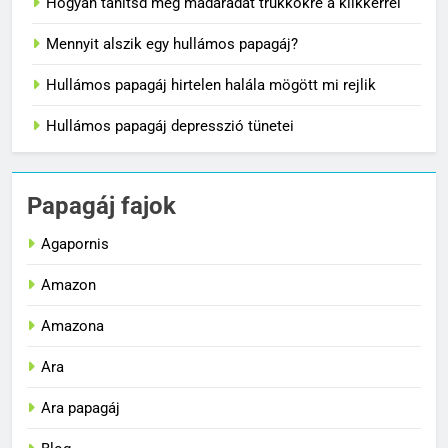
Hogyan tanítsd meg madaradat trükkökre a klikkerrel
Mennyit alszik egy hullámos papagáj?
Hullámos papagáj hirtelen halála mögött mi rejlik
Hullámos papagáj depresszió tünetei
Papagáj fajok
Agapornis
Amazon
Amazona
Ara
Ara papagáj