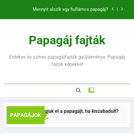
klikkerrel
Ugrás
Mennyit alszik egy hullámos papagáj?
a
tartalomra
Hullámos papagáj hirtelen halála mögött mi rejlik
Hogyan fogjuk el a papagájt, ha kiszabadult?
Papagáj fajták
Hogyan tanítsd meg madaradat trükkökre a
klikkerrel
Érdekes és színes papagájfajták gyűjteménye, Papagáj
Mennyit alszik egy hullámos papagáj?
fajták képekkel
Hullámos papagáj hirtelen halála mögött mi rejlik
Hogyan fogjuk el a papagájt, ha kiszabadult?
Hog
PAPAGÁJOK
9 Hónap Ezelőtt
11 H