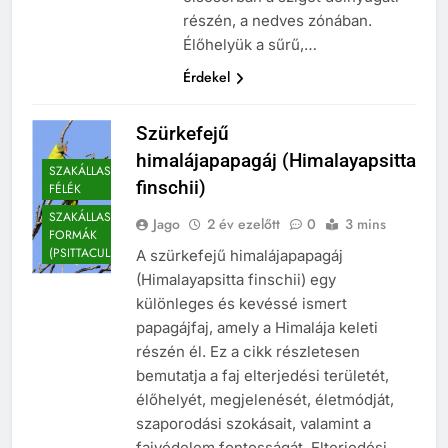
részén, a nedves zónában.
Élőhelyük a sűrű,…
Érdekel
Szürkefejű
himalájapapagáj (Himalayapsitta
SZAKÁLLASPAPAGÁJ
finschii)
FÉLÉK
SZAKÁLLASPAPAGÁJ-
Jago
2 év ezelőtt
0
3 mins
FORMÁK
(PSITTACULINAE)
A szürkefejű himalájapapagáj
(Himalayapsitta finschii) egy
különleges és kevéssé ismert
papagájfaj, amely a Himalája keleti
részén él. Ez a cikk részletesen
bemutatja a faj elterjedési területét,
élőhelyét, megjelenését, életmódját,
szaporodási szokásait, valamint a
fajvédelem fontosságát. Elterjedési