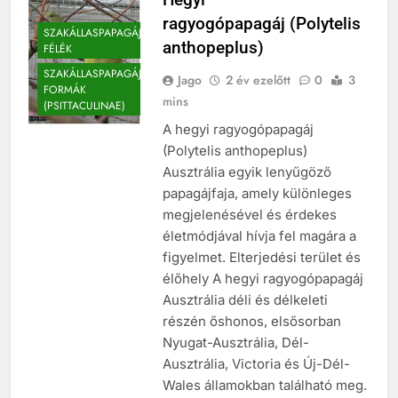
ragyogópapagáj (Polytelis
SZAKÁLLASPAPAGÁJ
anthopeplus)
FÉLÉK
SZAKÁLLASPAPAGÁJ-
Jago
2 év ezelőtt
0
3
FORMÁK
mins
(PSITTACULINAE)
A hegyi ragyogópapagáj
(Polytelis anthopeplus)
Ausztrália egyik lenyűgöző
papagájfaja, amely különleges
megjelenésével és érdekes
életmódjával hívja fel magára a
figyelmet. Elterjedési terület és
élőhely A hegyi ragyogópapagáj
Ausztrália déli és délkeleti
részén őshonos, elsősorban
Nyugat-Ausztrália, Dél-
Ausztrália, Victoria és Új-Dél-
Wales államokban található meg.