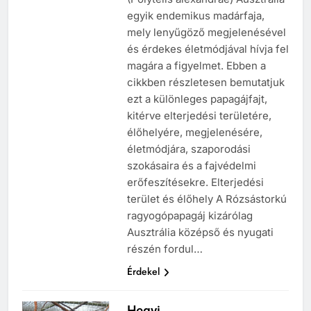
egyik endemikus madárfaja,
mely lenyűgöző megjelenésével
és érdekes életmódjával hívja fel
magára a figyelmet. Ebben a
cikkben részletesen bemutatjuk
ezt a különleges papagájfajt,
kitérve elterjedési területére,
élőhelyére, megjelenésére,
életmódjára, szaporodási
szokásaira és a fajvédelmi
erőfeszítésekre. Elterjedési
terület és élőhely A Rózsástorkú
ragyogópapagáj kizárólag
Ausztrália középső és nyugati
részén fordul…
Érdekel
Hegyi