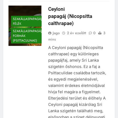
Ceyloni
papagáj (Nicopsitta
SZAKÁLLASPAPAGÁJ
calthrapae)
FÉLÉK
SZAKÁLLASPAPAGÁJ-
Jago
2 év ezelőtt
0
3
FORMÁK
mins
(PSITTACULINAE)
A Ceyloni papagáj (Nicopsitta
calthrapae) egy különleges
papagájfaj, amely Sri Lanka
szigetén őshonos. Ez a faj a
Psittaculidae családba tartozik,
és egyedi megjelenésével,
valamint érdekes életmódjával
hívja fel magára a figyelmet.
Elterjedési terület és élőhely A
Ceyloni papagáj kizárólag Sri
Lanka szigetén található meg,
elsősorban a sziget délnyugati