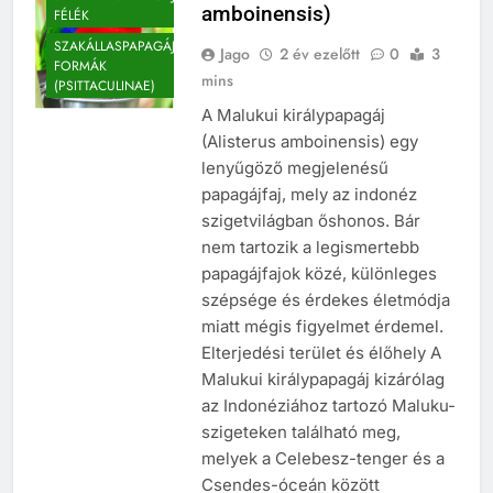
amboinensis)
FÉLÉK
SZAKÁLLASPAPAGÁJ-
Jago
2 év ezelőtt
0
3
FORMÁK
mins
(PSITTACULINAE)
A Malukui királypapagáj
(Alisterus amboinensis) egy
lenyűgöző megjelenésű
papagájfaj, mely az indonéz
szigetvilágban őshonos. Bár
nem tartozik a legismertebb
papagájfajok közé, különleges
szépsége és érdekes életmódja
miatt mégis figyelmet érdemel.
Elterjedési terület és élőhely A
Malukui királypapagáj kizárólag
az Indonéziához tartozó Maluku-
szigeteken található meg,
melyek a Celebesz-tenger és a
Csendes-óceán között