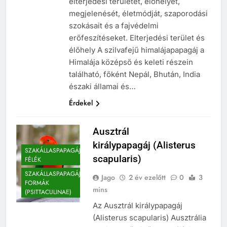
elterjedési területét, élőhelyét,
megjelenését, életmódját, szaporodási
szokásait és a fajvédelmi
erőfeszítéseket. Elterjedési terület és
élőhely A szilvafejű himalájapapagáj a
Himalája középső és keleti részein
található, főként Nepál, Bhután, India
északi államai és…
Érdekel
Ausztrál
királypapagáj (Alisterus
SZAKÁLLASPAPAGÁJ
scapularis)
FÉLÉK
SZAKÁLLASPAPAGÁJ-
Jago
2 év ezelőtt
0
3
FORMÁK
mins
(PSITTACULINAE)
Az Ausztrál királypapagáj
(Alisterus scapularis) Ausztrália