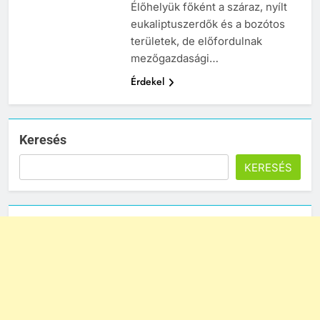
Élőhelyük főként a száraz, nyílt
eukaliptuszerdők és a bozótos
területek, de előfordulnak
mezőgazdasági…
Érdekel
Keresés
KERESÉS