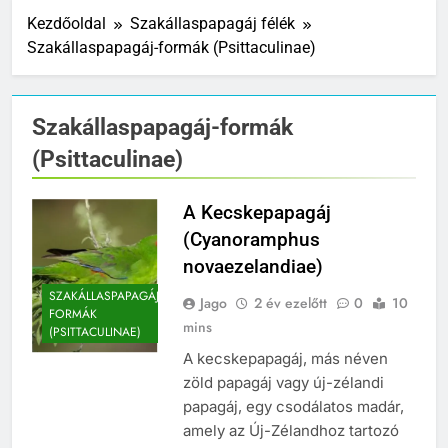
Kezdőoldal
Szakállaspapagáj félék
Szakállaspapagáj-formák (Psittaculinae)
Szakállaspapagáj-formák
(Psittaculinae)
A Kecskepapagáj
(Cyanoramphus
novaezelandiae)
SZAKÁLLASPAPAGÁJ-
Jago
2 év ezelőtt
0
10
FORMÁK
mins
(PSITTACULINAE)
A kecskepapagáj, más néven
zöld papagáj vagy új-zélandi
papagáj, egy csodálatos madár,
amely az Új-Zélandhoz tartozó