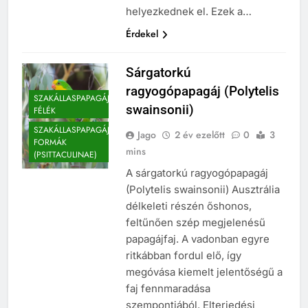
helyezkednek el. Ezek a…
Érdekel
Sárgatorkú
ragyogópapagáj (Polytelis
SZAKÁLLASPAPAGÁJ
swainsonii)
FÉLÉK
SZAKÁLLASPAPAGÁJ-
Jago
2 év ezelőtt
0
3
FORMÁK
mins
(PSITTACULINAE)
A sárgatorkú ragyogópapagáj
(Polytelis swainsonii) Ausztrália
délkeleti részén őshonos,
feltűnően szép megjelenésű
papagájfaj. A vadonban egyre
ritkábban fordul elő, így
megóvása kiemelt jelentőségű a
faj fennmaradása
szempontjából. Elterjedési