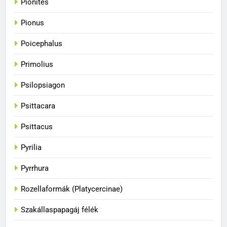
Pionites
34
A papagájok csodálatos
Pionus
színvilága
Poicephalus
BLOG
Primolius
35
Psilopsiagon
A papagájok kommunikációs
képességei
Psittacara
BLOG
Psittacus
36
Pyrilia
A papagájok csodálatos világa
Pyrrhura
BLOG
Rozellaformák (Platycercinae)
1
Szakállaspapagáj félék
Hogyan fogjuk el a papagájt, ha