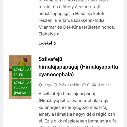
terület és élőhely A szürkefejű
himalájapapagáj a Himalája keleti
részén, Bhután, Északkelet-India,
Mianmar és Dél-Kína területén honos.
Élőhelye a…
Érdekel
Szilvafejű
himalájapapagáj (Himalayapsitta
SZAKÁLLASPAPAGÁJ
cyanocephala)
FÉLÉK
SZAKÁLLASPAPAGÁJ-
Jago
2 év ezelőtt
0
3 mins
FORMÁK
(PSITTACULINAE)
A szilvafejű himalájapapagáj
(Himalayapsitta cyanocephala) egy
különleges és lenyűgöző madárfaj,
amely a Himalája hegyvidéki régióiban
él. Ez a cikk részletesen bemutatja a faj