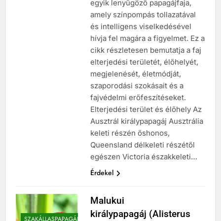
egyik lenyűgöző papagájfaja,
amely színpompás tollazatával
és intelligens viselkedésével
hívja fel magára a figyelmet. Ez a
cikk részletesen bemutatja a faj
elterjedési területét, élőhelyét,
megjelenését, életmódját,
szaporodási szokásait és a
fajvédelmi erőfeszítéseket.
Elterjedési terület és élőhely Az
Ausztrál királypapagáj Ausztrália
keleti részén őshonos,
Queensland délkeleti részétől
egészen Victoria északkeleti…
Érdekel
Malukui
királypapagáj (Alisterus
SZAKÁLLASPAPAGÁJ