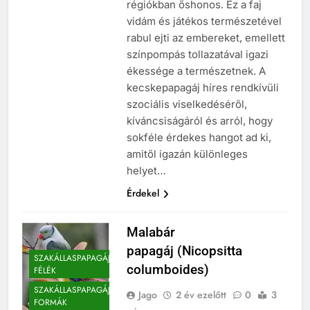
régiókban őshonos. Ez a faj
vidám és játékos természetével
rabul ejti az embereket, emellett
színpompás tollazatával igazi
ékessége a természetnek. A
kecskepapagáj híres rendkívüli
szociális viselkedéséről,
kíváncsiságáról és arról, hogy
sokféle érdekes hangot ad ki,
amitől igazán különleges
helyet…
Érdekel
Malabár
papagáj (Nicopsitta
SZAKÁLLASPAPAGÁJ
columboides)
FÉLÉK
SZAKÁLLASPAPAGÁJ-
Jago
2 év ezelőtt
0
3
FORMÁK