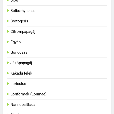
Blog
Bolborhynchus
Brotogeris
Citrompapagáj
Egyéb
Gondozás
Jákópapagáj
Kakadu félék
Loriculus
33
A papagájok a vadonban és
Lóriformák (Loriinae)
fogságban
BLOG
Nannopsittaca