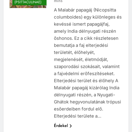
mins
(PSITTACULINAE)
A Malabár papagáj (Nicopsitta
columboides) egy különleges és
kevéssé ismert papagájfaj,
amely India délnyugati részén
őshonos. Ez a cikk részletesen
bemutatja a faj elterjedési
területét, élőhelyét,
megjelenését, életmódját,
szaporodási szokásait, valamint
a fajvédelmi erőfeszítéseket.
Elterjedési terület és élőhely A
Malabár papagáj kizárólag India
délnyugati részén, a Nyugati-
Ghátok hegyvonulatának trópusi
esőerdeiben fordul elő.
Elterjedési területe a…
Érdekel