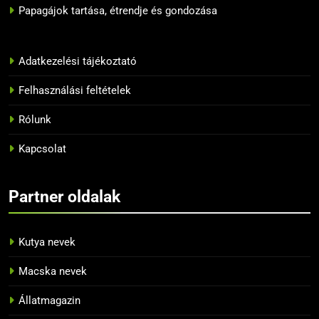
Papagájok tartása, étrendje és gondozása
BLOG
12
Adatkezelési tájékoztató
10 tipp, hogyan neveljük
helyesen a papagájunkat
Felhasználási feltételek
BLOG
Rólunk
13
Kapcsolat
Az 5 legnépszerűbb papagáj
BLOG
Partner oldalak
14
Kutya nevek
Tiltott zöldségek a papagájok
Macska nevek
számára
BLOG
Állatmagazin