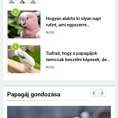
különleges madár?
5
Hogyan alakíts ki olyan napi
rutint, ami egyszerre
biztonságos, ösztönző és
BLOG
boldogító a papagájod
számára?
6
Tudtad, hogy a papagájok
nemcsak beszélni képesek, de
rendkívül érzékenyek a gazdájuk
BLOG
hangulatára is?
7
Papagájok gyűrűzése:
Papagáj gondozása
Azonosítás és nyomon követés
BLOG
8