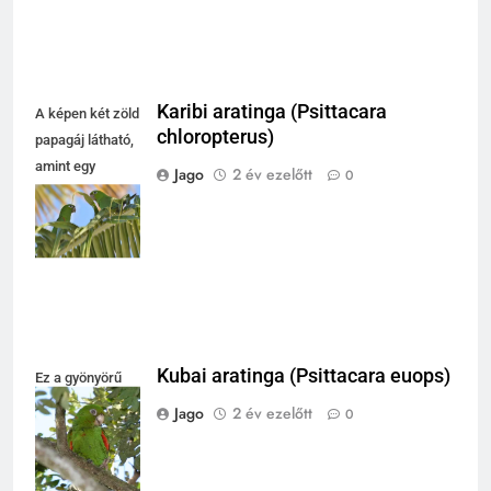
Karibi aratinga (Psittacara
A képen két zöld
chloropterus)
papagáj látható,
amint egy
Jago
2 év ezelőtt
0
pálmalevélre
ülve élvezik a
napfényt.
Kubai aratinga (Psittacara euops)
Ez a gyönyörű
zöld papagáj fán
Jago
2 év ezelőtt
0
pihen, élénk
színei vonzzák a
figyelmet.