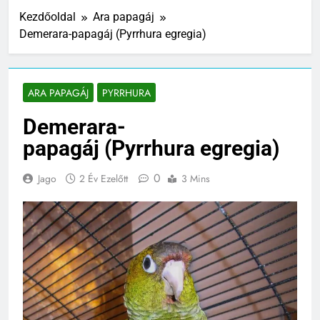
Kezdőoldal
Ara papagáj
Demerara-papagáj (Pyrrhura egregia)
ARA PAPAGÁJ
PYRRHURA
Demerara-
papagáj (Pyrrhura egregia)
0
Jago
2 Év Ezelőtt
3 Mins