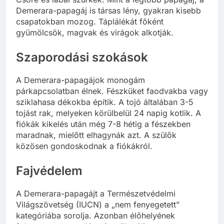
Demerara-papagáj is társas lény, gyakran kisebb
csapatokban mozog. Táplálékát főként
gyümölcsök, magvak és virágok alkotják.
Szaporodási szokások
A Demerara-papagájok monogám
párkapcsolatban élnek. Fészküket faodvakba vagy
sziklahasa dékokba építik. A tojó általában 3-5
tojást rak, melyeken körülbelül 24 napig kotlik. A
fiókák kikelés után még 7-8 hétig a fészekben
maradnak, mielőtt elhagynák azt. A szülők
közösen gondoskodnak a fiókákról.
Fajvédelem
A Demerara-papagájt a Természetvédelmi
Világszövetség (IUCN) a „nem fenyegetett”
kategóriába sorolja. Azonban élőhelyének