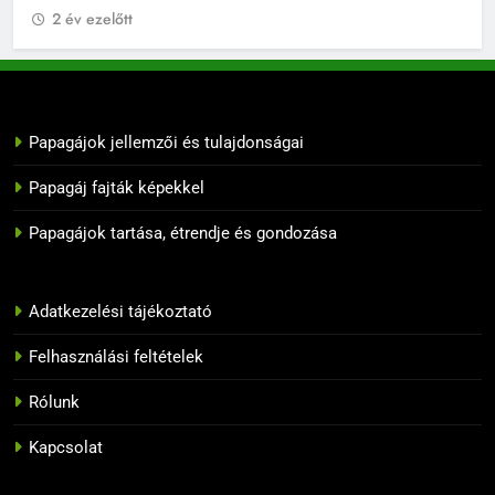
10
Papagáj felszerelések: Mire van
szüksége a boldog papagáj
élethez?
BLOG
Papagájok jellemzői és tulajdonságai
11
Papagáj fajták képekkel
Melyik papagáj tanulja meg
Papagájok tartása, étrendje és gondozása
leggyorsabban a szavakat?
BLOG
Adatkezelési tájékoztató
12
10 tipp, hogyan neveljük
Felhasználási feltételek
helyesen a papagájunkat
Rólunk
BLOG
Kapcsolat
13