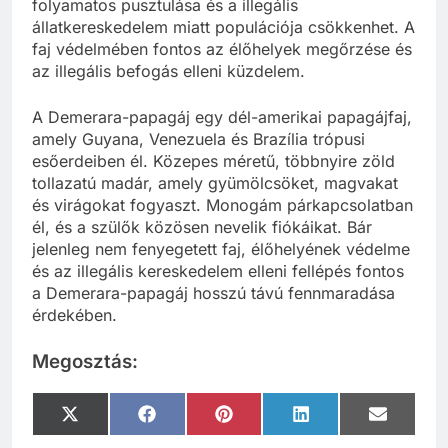
folyamatos pusztulása és a illegális
állatkereskedelem miatt populációja csökkenhet. A
faj védelmében fontos az élőhelyek megőrzése és
az illegális befogás elleni küzdelem.
A Demerara-papagáj egy dél-amerikai papagájfaj,
amely Guyana, Venezuela és Brazília trópusi
esőerdeiben él. Közepes méretű, többnyire zöld
tollazatú madár, amely gyümölcsöket, magvakat
és virágokat fogyaszt. Monogám párkapcsolatban
él, és a szülők közösen nevelik fiókáikat. Bár
jelenleg nem fenyegetett faj, élőhelyének védelme
és az illegális kereskedelem elleni fellépés fontos
a Demerara-papagáj hosszú távú fennmaradása
érdekében.
Megosztás:
Share
Share
Share
Share
Share
X
Facebook
Pinterest
LinkedIn
Email
on
on
on
on
on
(Twitter)