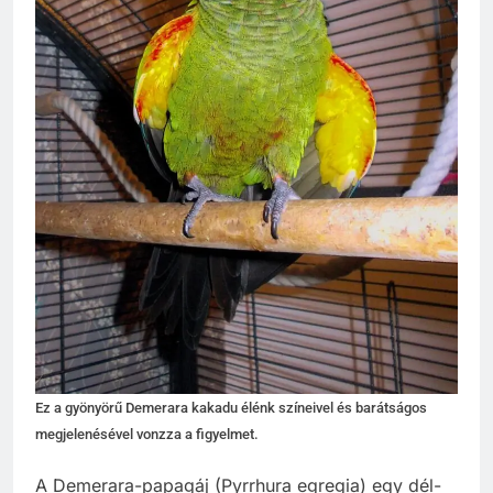
Ez a gyönyörű Demerara kakadu élénk színeivel és barátságos
megjelenésével vonzza a figyelmet.
A Demerara-papagáj (Pyrrhura egregia) egy dél-