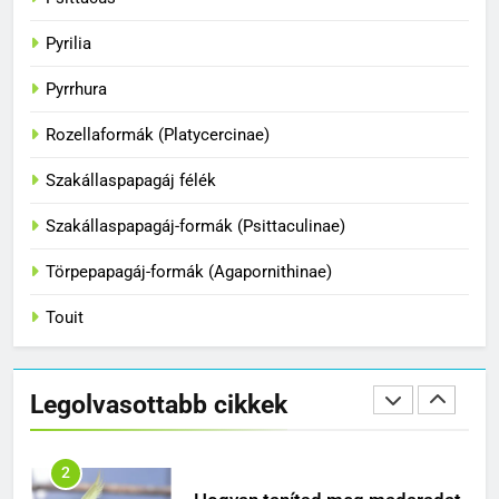
BLOG
Pyrilia
36
Pyrrhura
A papagájok csodálatos világa
BLOG
Rozellaformák (Platycercinae)
Szakállaspapagáj félék
1
Szakállaspapagáj-formák (Psittaculinae)
Hogyan fogjuk el a papagájt, ha
kiszabadult?
Törpepapagáj-formák (Agapornithinae)
BLOG
Touit
2
Hogyan tanítsd meg madaradat
Legolvasottabb cikkek
trükkökre a klikkerrel
BLOG