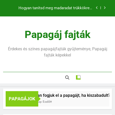
klikkerrel
Ugrás
a
Mennyit alszik egy hullámos papagáj?
tartalomra
Hullámos papagáj hirtelen halála mögött mi rejlik
Papagáj fajták
Hogyan fogjuk el a papagájt, ha kiszabadult?
Hogyan tanítsd meg madaradat trükkökre a
klikkerrel
Érdekes és színes papagájfajták gyűjteménye, Papagáj
Mennyit alszik egy hullámos papagáj?
fajták képekkel
Hullámos papagáj hirtelen halála mögött mi rejlik
Hogyan fogjuk el a papagájt, ha kiszabadult?
PAPAGÁJOK
10 Hónap Ezelőtt