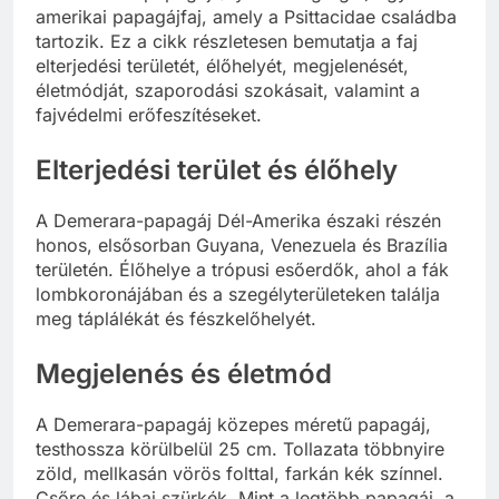
amerikai papagájfaj, amely a Psittacidae családba
tartozik. Ez a cikk részletesen bemutatja a faj
elterjedési területét, élőhelyét, megjelenését,
életmódját, szaporodási szokásait, valamint a
fajvédelmi erőfeszítéseket.
Elterjedési terület és élőhely
A Demerara-papagáj Dél-Amerika északi részén
honos, elsősorban Guyana, Venezuela és Brazília
területén. Élőhelye a trópusi esőerdők, ahol a fák
lombkoronájában és a szegélyterületeken találja
meg táplálékát és fészkelőhelyét.
Megjelenés és életmód
A Demerara-papagáj közepes méretű papagáj,
testhossza körülbelül 25 cm. Tollazata többnyire
zöld, mellkasán vörös folttal, farkán kék színnel.
Csőre és lábai szürkék. Mint a legtöbb papagáj, a