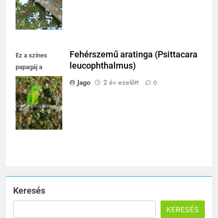
Fehérszemű aratinga (Psittacara
Ez a színes
leucophthalmus)
papagáj a
természetben
Jago
2 év ezelőtt
0
pihen, gyönyörű
zöld tollazata
lenyűgöző.
Keresés
KERESÉS