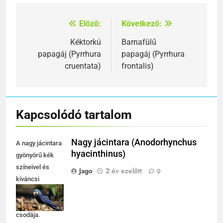
Előző:
Következő:
Bejegyzés
navigáció
Kéktorkú
Barnafülű
papagáj (Pyrrhura
papagáj (Pyrrhura
cruentata)
frontalis)
Kapcsolódó tartalom
Nagy jácintara (Anodorhynchus
A nagy jácintara
hyacinthinus)
gyönyörű kék
színeivel és
Jago
2 év ezelőtt
0
kíváncsi
tekintetével a
természet
csodája.