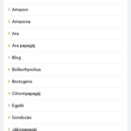
Amazon
Amazona
Ara
Ara papagáj
Blog
Bolborhynchus
Brotogeris
Citrompapagáj
Egyéb
Gondozás
Jákópapagáj