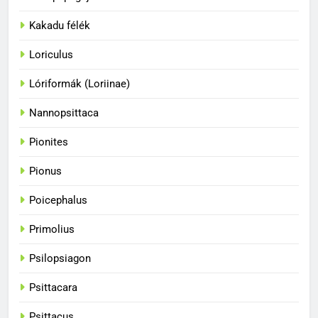
Kakadu félék
Loriculus
33
Lóriformák (Loriinae)
A papagájok a vadonban és
fogságban
Nannopsittaca
BLOG
Pionites
34
Pionus
A papagájok csodálatos
Poicephalus
színvilága
BLOG
Primolius
Psilopsiagon
35
A papagájok kommunikációs
Psittacara
képességei
Psittacus