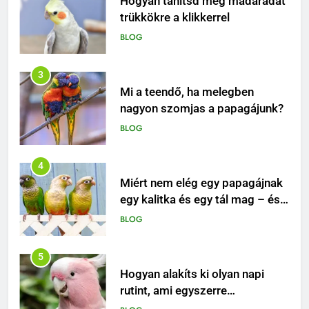
3
Mi a teendő, ha melegben
nagyon szomjas a papagájunk?
BLOG
4
Miért nem elég egy papagájnak
egy kalitka és egy tál mag – és
mitől lesz igazán boldog ez a
BLOG
különleges madár?
5
Hogyan alakíts ki olyan napi
rutint, ami egyszerre
biztonságos, ösztönző és
BLOG
boldogító a papagájod
számára?
6
Tudtad, hogy a papagájok
nemcsak beszélni képesek, de