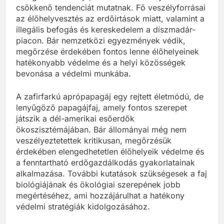
csökkenő tendenciát mutatnak. Fő veszélyforrásai
az élőhelyvesztés az erdőirtások miatt, valamint a
illegális befogás és kereskedelem a díszmadár-
piacon. Bár nemzetközi egyezmények védik,
megőrzése érdekében fontos lenne élőhelyeinek
hatékonyabb védelme és a helyi közösségek
bevonása a védelmi munkába.
A zafirfarkú aprópapagáj egy rejtett életmódú, de
lenyűgöző papagájfaj, amely fontos szerepet
játszik a dél-amerikai esőerdők
ökoszisztémájában. Bár állományai még nem
veszélyeztetettek kritikusan, megőrzésük
érdekében elengedhetetlen élőhelyeik védelme és
a fenntartható erdőgazdálkodás gyakorlatainak
alkalmazása. További kutatások szükségesek a faj
biológiájának és ökológiai szerepének jobb
megértéséhez, ami hozzájárulhat a hatékony
védelmi stratégiák kidolgozásához.