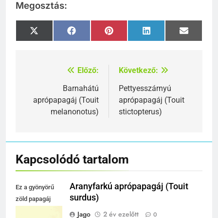
Megosztás:
Share
Share
Share
Share
Share
X
Facebook
Pinterest
LinkedIn
Email
on
on
on
on
on
(Twitter)
Előző:
Következő:
Bejegyzés
navigáció
Barnahátú
Pettyesszárnyú
aprópapagáj (Touit
aprópapagáj (Touit
melanonotus)
stictopterus)
Kapcsolódó tartalom
Aranyfarkú aprópapagáj (Touit
Ez a gyönyörű
surdus)
zöld papagáj
élénk színeivel
Jago
2 év ezelőtt
0