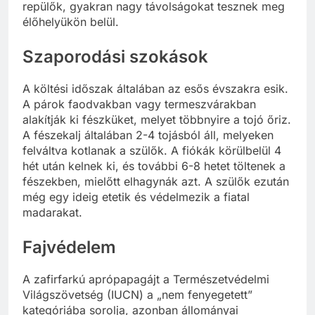
repülők, gyakran nagy távolságokat tesznek meg
élőhelyükön belül.
Szaporodási szokások
A költési időszak általában az esős évszakra esik.
A párok faodvakban vagy termeszvárakban
alakítják ki fészküket, melyet többnyire a tojó őriz.
A fészekalj általában 2-4 tojásból áll, melyeken
felváltva kotlanak a szülők. A fiókák körülbelül 4
hét után kelnek ki, és további 6-8 hetet töltenek a
fészekben, mielőtt elhagynák azt. A szülők ezután
még egy ideig etetik és védelmezik a fiatal
madarakat.
Fajvédelem
A zafirfarkú aprópapagájt a Természetvédelmi
Világszövetség (IUCN) a „nem fenyegetett”
kategóriába sorolja, azonban állományai