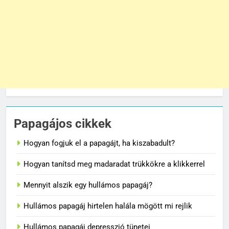
Papagájos cikkek
Hogyan fogjuk el a papagájt, ha kiszabadult?
Hogyan tanítsd meg madaradat trükkökre a klikkerrel
Mennyit alszik egy hullámos papagáj?
Hullámos papagáj hirtelen halála mögött mi rejlik
Hullámos papagáj depresszió tünetei