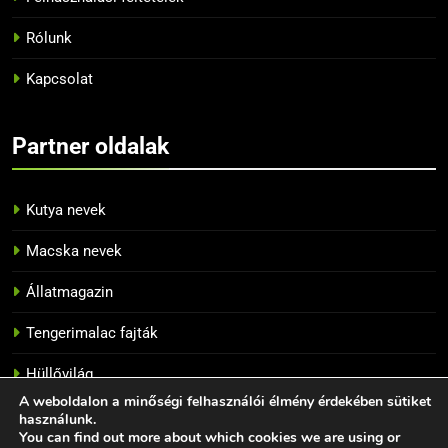
helyesen a papagájunkat
BLOG
Rólunk
Kapcsolat
13
Az 5 legnépszerűbb papagáj
Partner oldalak
BLOG
Kutya nevek
14
Tiltott zöldségek a papagájok
Macska nevek
számára
Állatmagazin
BLOG
Tengerimalac fajták
15
Hüllővilág
Hogyan szelídítsünk meg egy
törpepapagájt?
A weboldalon a minőségi felhasználói élmény érdekében sütiket
használunk.
BLOG
GONDOZÁS
You can find out more about which cookies we are using or