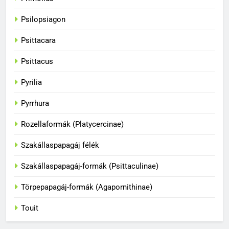
35
Psilopsiagon
A papagájok kommunikációs
Psittacara
képességei
BLOG
Psittacus
Pyrilia
36
A papagájok csodálatos világa
Pyrrhura
BLOG
Rozellaformák (Platycercinae)
Szakállaspapagáj félék
1
Hogyan fogjuk el a papagájt, ha
Szakállaspapagáj-formák (Psittaculinae)
kiszabadult?
Törpepapagáj-formák (Agapornithinae)
BLOG
Touit
2