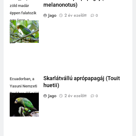
melanonotus)
zöld madár
éppen falatozik
Jago
2 év ezelőtt
0
egy ágon, a
természet
csodáit mutatva
be.
Skarlátvállú aprópapagáj (Touit
Ecuadorban, a
huetii)
Yasuni Nemzeti
Parkban élő zöld
Jago
2 év ezelőtt
0
papagájok a fák
ágán pihennek.