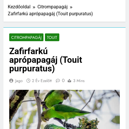
Kezdőoldal
Citrompapagáj
Zafirfarkú aprópapagáj (Touit purpuratus)
CITROMPAPAGÁJ
TOUIT
Zafirfarkú
aprópapagáj (Touit
purpuratus)
0
Jago
2 Év Ezelőtt
3 Mins