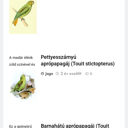
és részletes
tollazatával
vonzza a
figyelmet.
Pettyesszárnyú
A madár élénk
aprópapagáj (Touit stictopterus)
zöld színével és
ágat tartó
Jago
2 év ezelőtt
0
csőrével a
természet
szépségét idézi.
Barnahátú aprópapagáj (Touit
Ez a gyönyörű