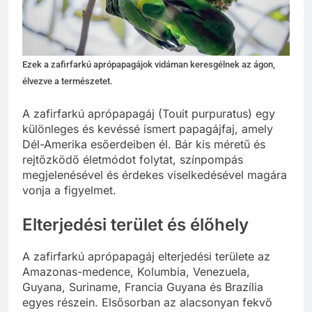
Ezek a zafirfarkú aprópapagájok vidáman keresgélnek az ágon,
élvezve a természetet.
A zafirfarkú aprópapagáj (Touit purpuratus) egy
különleges és kevéssé ismert papagájfaj, amely
Dél-Amerika esőerdeiben él. Bár kis méretű és
rejtőzködő életmódot folytat, színpompás
megjelenésével és érdekes viselkedésével magára
vonja a figyelmet.
Elterjedési terület és élőhely
A zafirfarkú aprópapagáj elterjedési területe az
Amazonas-medence, Kolumbia, Venezuela,
Guyana, Suriname, Francia Guyana és Brazília
egyes részein. Elsősorban az alacsonyan fekvő