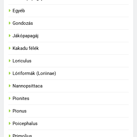
Egyéb
Gondozás
Jákópapagáj
Kakadu félék
Loriculus
33
A papagájok a vadonban és
Lóriformák (Loriinae)
fogságban
Nannopsittaca
BLOG
Pionites
34
Pionus
A papagájok csodálatos
színvilága
Poicephalus
BLOG
Primolius