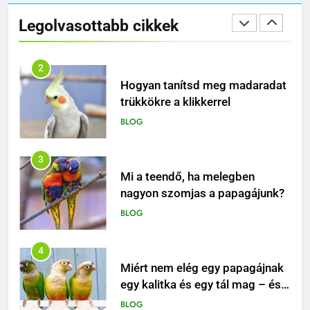
Hogyan tanítsd meg madaradat
trükkökre a klikkerrel
Legolvasottabb cikkek
BLOG
3
Mi a teendő, ha melegben
nagyon szomjas a papagájunk?
BLOG
4
Miért nem elég egy papagájnak
egy kalitka és egy tál mag – és
mitől lesz igazán boldog ez a
BLOG
különleges madár?
5
Hogyan alakíts ki olyan napi
rutint, ami egyszerre
biztonságos, ösztönző és