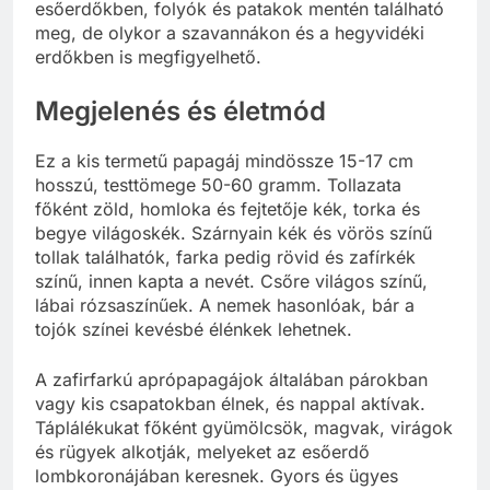
esőerdőkben, folyók és patakok mentén található
meg, de olykor a szavannákon és a hegyvidéki
erdőkben is megfigyelhető.
Megjelenés és életmód
Ez a kis termetű papagáj mindössze 15-17 cm
hosszú, testtömege 50-60 gramm. Tollazata
főként zöld, homloka és fejtetője kék, torka és
begye világoskék. Szárnyain kék és vörös színű
tollak találhatók, farka pedig rövid és zafírkék
színű, innen kapta a nevét. Csőre világos színű,
lábai rózsaszínűek. A nemek hasonlóak, bár a
tojók színei kevésbé élénkek lehetnek.
A zafirfarkú aprópapagájok általában párokban
vagy kis csapatokban élnek, és nappal aktívak.
Táplálékukat főként gyümölcsök, magvak, virágok
és rügyek alkotják, melyeket az esőerdő
lombkoronájában keresnek. Gyors és ügyes