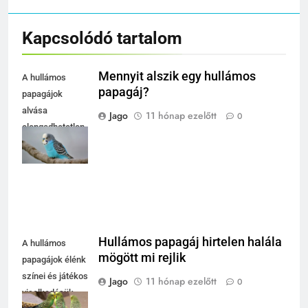
Kapcsolódó tartalom
Mennyit alszik egy hullámos
A hullámos
papagáj?
papagájok
alvása
Jago
11 hónap ezelőtt
0
elengedhetetlen
a jó
közérzetükhöz.
Hullámos papagáj hirtelen halála
A hullámos
mögött mi rejlik
papagájok élénk
színei és játékos
Jago
11 hónap ezelőtt
0
viselkedésük