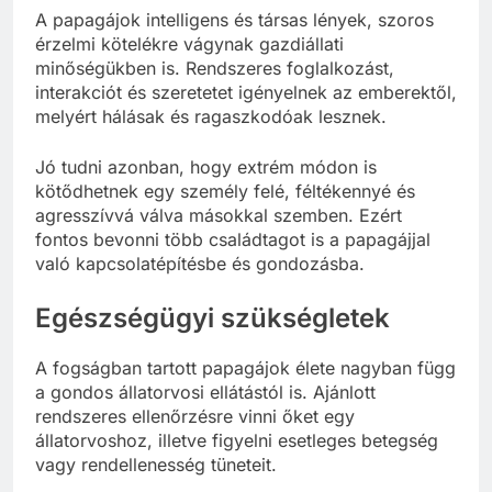
A papagájok intelligens és társas lények, szoros
érzelmi kötelékre vágynak gazdiállati
minőségükben is. Rendszeres foglalkozást,
interakciót és szeretetet igényelnek az emberektől,
melyért hálásak és ragaszkodóak lesznek.
Jó tudni azonban, hogy extrém módon is
kötődhetnek egy személy felé, féltékennyé és
agresszívvá válva másokkal szemben. Ezért
fontos bevonni több családtagot is a papagájjal
való kapcsolatépítésbe és gondozásba.
Egészségügyi szükségletek
A fogságban tartott papagájok élete nagyban függ
a gondos állatorvosi ellátástól is. Ajánlott
rendszeres ellenőrzésre vinni őket egy
állatorvoshoz, illetve figyelni esetleges betegség
vagy rendellenesség tüneteit.