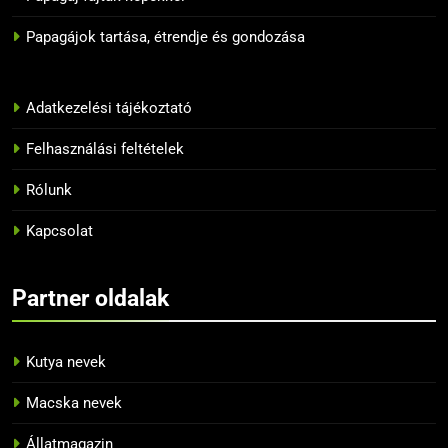
leggyorsabban a szavakat?
Papagájok tartása, étrendje és gondozása
BLOG
12
Adatkezelési tájékoztató
10 tipp, hogyan neveljük
helyesen a papagájunkat
Felhasználási feltételek
BLOG
Rólunk
13
Kapcsolat
Az 5 legnépszerűbb papagáj
BLOG
Partner oldalak
14
Kutya nevek
Tiltott zöldségek a papagájok
Macska nevek
számára
BLOG
Állatmagazin