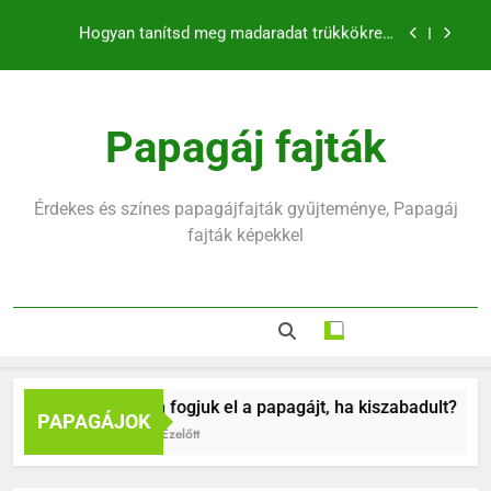
klikkerrel
Ugrás
Mennyit alszik egy hullámos papagáj?
a
tartalomra
Hullámos papagáj hirtelen halála mögött mi rejlik
Hogyan fogjuk el a papagájt, ha kiszabadult?
Papagáj fajták
Hogyan tanítsd meg madaradat trükkökre a
klikkerrel
Érdekes és színes papagájfajták gyűjteménye, Papagáj
Mennyit alszik egy hullámos papagáj?
fajták képekkel
Hullámos papagáj hirtelen halála mögött mi rejlik
Hogyan fogjuk el a papagájt, ha kiszabadult?
PAPAGÁJOK
9 Hónap Ezelőtt