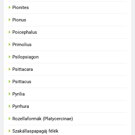
Pionites
34
A papagájok csodálatos
Pionus
színvilága
Poicephalus
BLOG
Primolius
35
Psilopsiagon
A papagájok kommunikációs
képességei
Psittacara
BLOG
Psittacus
36
Pyrilia
A papagájok csodálatos világa
Pyrrhura
BLOG
Rozellaformák (Platycercinae)
1
Szakállaspapagáj félék