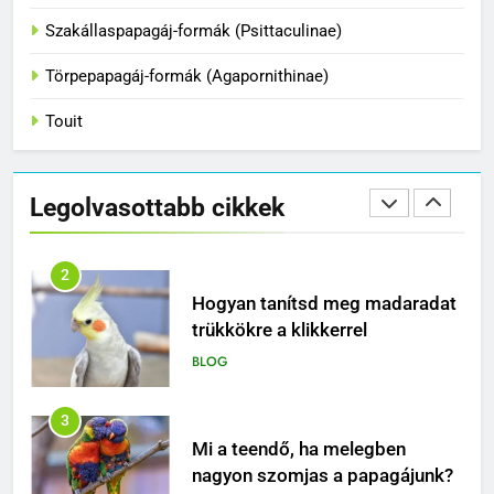
Hogyan fogjuk el a papagájt, ha
Szakállaspapagáj-formák (Psittaculinae)
kiszabadult?
BLOG
Törpepapagáj-formák (Agapornithinae)
Touit
2
Hogyan tanítsd meg madaradat
trükkökre a klikkerrel
Legolvasottabb cikkek
BLOG
3
Mi a teendő, ha melegben
nagyon szomjas a papagájunk?
BLOG
4
Miért nem elég egy papagájnak
egy kalitka és egy tál mag – és