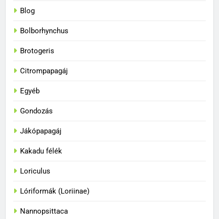
Blog
Bolborhynchus
Brotogeris
Citrompapagáj
Egyéb
Gondozás
Jákópapagáj
Kakadu félék
Loriculus
33
A papagájok a vadonban és
Lóriformák (Loriinae)
fogságban
BLOG
Nannopsittaca