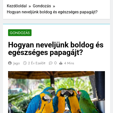
Kezdőoldal
Gondozás
Hogyan neveljünk boldog és egészséges papagájt?
GONDOZÁS
Hogyan neveljünk boldog és
egészséges papagájt?
0
Jago
2 Év Ezelőtt
4 Mins