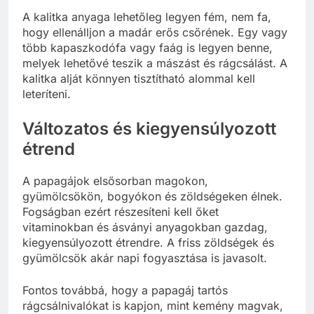
A kalitka anyaga lehetőleg legyen fém, nem fa,
hogy ellenálljon a madár erős csőrének. Egy vagy
több kapaszkodófa vagy faág is legyen benne,
melyek lehetővé teszik a mászást és rágcsálást. A
kalitka alját könnyen tisztítható alommal kell
leteríteni.
Változatos és kiegyensúlyozott
étrend
A papagájok elsősorban magokon,
gyümölcsökön, bogyókon és zöldségeken élnek.
Fogságban ezért részesíteni kell őket
vitaminokban és ásványi anyagokban gazdag,
kiegyensúlyozott étrendre. A friss zöldségek és
gyümölcsök akár napi fogyasztása is javasolt.
Fontos továbbá, hogy a papagáj tartós
rágcsálnivalókat is kapjon, mint kemény magvak,