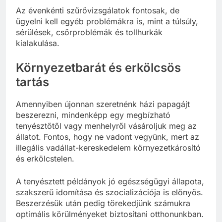
Az évenkénti szűrővizsgálatok fontosak, de
ügyelni kell egyéb problémákra is, mint a túlsúly,
sérülések, csőrproblémák és tollhurkák
kialakulása.
Környezetbarát és erkölcsös
tartás
Amennyiben újonnan szeretnénk házi papagájt
beszerezni, mindenképp egy megbízható
tenyésztőtől vagy menhelyről vásároljuk meg az
állatot. Fontos, hogy ne vadont vegyünk, mert az
illegális vadállat-kereskedelem környezetkárosító
és erkölcstelen.
A tenyésztett példányok jó egészségügyi állapota,
szakszerű idomítása és szocializációja is előnyös.
Beszerzésük után pedig törekedjünk számukra
optimális körülményeket biztosítani otthonunkban.