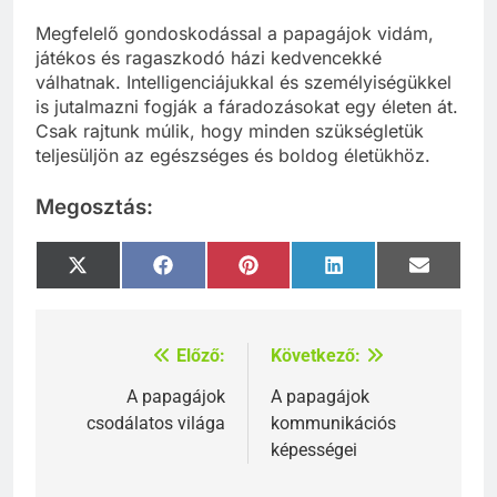
Megfelelő gondoskodással a papagájok vidám,
játékos és ragaszkodó házi kedvencekké
válhatnak. Intelligenciájukkal és személyiségükkel
is jutalmazni fogják a fáradozásokat egy életen át.
Csak rajtunk múlik, hogy minden szükségletük
teljesüljön az egészséges és boldog életükhöz.
Megosztás:
Share
Share
Share
Share
Share
X
Facebook
Pinterest
LinkedIn
Email
on
on
on
on
on
(Twitter)
Előző:
Következő:
Bejegyzés
navigáció
A papagájok
A papagájok
csodálatos világa
kommunikációs
képességei