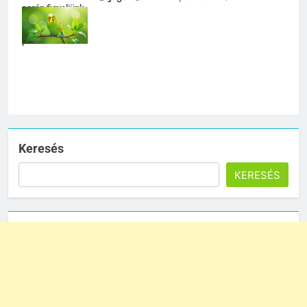
során figyeljünk
az emésztési
problémákra.
Keresés
KERESÉS