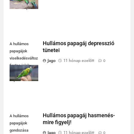
örömet hoznak a
mindennapokba.
Hullámos papagáj depresszió
A hullámos
tünetei
papagájok
viselkedésváltozásai
Jago
11 hónap ezelőtt
0
fontos jelek
lehetnek a
depresszióra.
Hullámos papagáj hasmenés-
A hullámos
mire figyelj!
papagájok
gondozása
Jago
11 hónap ezelőtt
0