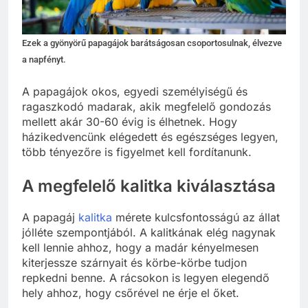
Ezek a gyönyörű papagájok barátságosan csoportosulnak, élvezve
a napfényt.
A papagájok okos, egyedi személyiségű és
ragaszkodó madarak, akik megfelelő gondozás
mellett akár 30-60 évig is élhetnek. Hogy
házikedvencünk elégedett és egészséges legyen,
több tényezőre is figyelmet kell fordítanunk.
A megfelelő kalitka kiválasztása
A papagáj
kalitka
mérete kulcsfontosságú az állat
jólléte szempontjából. A kalitkának elég nagynak
kell lennie ahhoz, hogy a madár kényelmesen
kiterjessze szárnyait és körbe-körbe tudjon
repkedni benne. A rácsokon is legyen elegendő
hely ahhoz, hogy csőrével ne érje el őket.