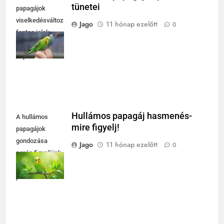
tünetei
papagájok
viselkedésváltozásai
Jago
11 hónap ezelőtt
0
fontos jelek
lehetnek a
depresszióra.
Hullámos papagáj hasmenés-
A hullámos
mire figyelj!
papagájok
gondozása
Jago
11 hónap ezelőtt
0
során figyeljünk
az emésztési
problémákra.