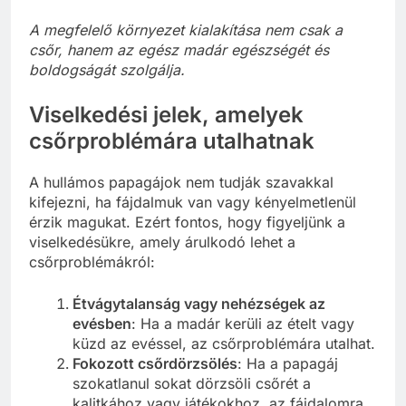
A megfelelő környezet kialakítása nem csak a
csőr, hanem az egész madár egészségét és
boldogságát szolgálja.
Viselkedési jelek, amelyek
csőrproblémára utalhatnak
A hullámos papagájok nem tudják szavakkal
kifejezni, ha fájdalmuk van vagy kényelmetlenül
érzik magukat. Ezért fontos, hogy figyeljünk a
viselkedésükre, amely árulkodó lehet a
csőrproblémákról:
Étvágytalanság vagy nehézségek az
evésben
: Ha a madár kerüli az ételt vagy
küzd az evéssel, az csőrproblémára utalhat.
Fokozott csőrdörzsölés
: Ha a papagáj
szokatlanul sokat dörzsöli csőrét a
kalitkához vagy játékokhoz, az fájdalomra