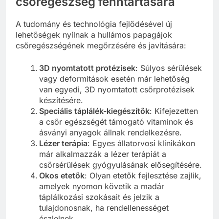
csőregészség fenntartására
A tudomány és technológia fejlődésével új
lehetőségek nyílnak a hullámos papagájok
csőregészségének megőrzésére és javítására:
3D nyomtatott protézisek
: Súlyos sérülések
vagy deformitások esetén már lehetőség
van egyedi, 3D nyomtatott csőrprotézisek
készítésére.
Speciális táplálék-kiegészítők
: Kifejezetten
a csőr egészségét támogató vitaminok és
ásványi anyagok állnak rendelkezésre.
Lézer terápia
: Egyes állatorvosi klinikákon
már alkalmazzák a lézer terápiát a
csőrsérülések gyógyulásának elősegítésére.
Okos etetők
: Olyan etetők fejlesztése zajlik,
amelyek nyomon követik a madár
táplálkozási szokásait és jelzik a
tulajdonosnak, ha rendellenességet
észlelnek.