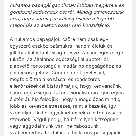
hullámos papagáj gazdiknak jobban megérteni és
gondozni kedvencük csőrét. Mindig emlékezzünk
arra, hogy bármilyen kétség esetén a legjobb
megoldás az állatorvossal való konzultáció.
A hullámos papagájok csőre nem csak egy
egyszerű eszköz számukra, hanem életük és
jóllétük kulcsfontosságú része. A csőr egészsége
tükrözi az általános egészségi állapotot, és
alapvető fontosságú a madár boldogságához és
életminőségéhez. Gondos odafigyeléssel,
megfelelő táplálkozással és rendszeres
ellenőrzésekkel biztosíthatjuk, hogy kedvencünk
csőre egészséges és funkcionális maradjon egész
életén át. Ne feledjük, hogy a megelőzés mindig
jobb és kevésbé stresszes, mint a kezelés, így
szenteljünk kellő figyelmet ennek a létfontosságú
szervnek. Végül pedig, ha bármilyen kétségünk
vagy aggodalmunk van, ne habozzunk
szakemberhez fordulni – a hullámos papagájunk