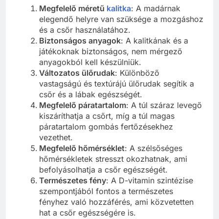
Megfelelő méretű
kalitka
: A madárnak
elegendő helyre van szüksége a mozgáshoz
és a csőr használatához.
Biztonságos anyagok
: A kalitkának és a
játékoknak biztonságos, nem mérgező
anyagokból kell készülniük.
Változatos ülőrudak
: Különböző
vastagságú és textúrájú ülőrudak segítik a
csőr és a lábak egészségét.
Megfelelő páratartalom
: A túl száraz levegő
kiszáríthatja a csőrt, míg a túl magas
páratartalom gombás fertőzésekhez
vezethet.
Megfelelő hőmérséklet
: A szélsőséges
hőmérsékletek stresszt okozhatnak, ami
befolyásolhatja a csőr egészségét.
Természetes fény
: A D-vitamin szintézise
szempontjából fontos a természetes
fényhez való hozzáférés, ami közvetetten
hat a csőr egészségére is.