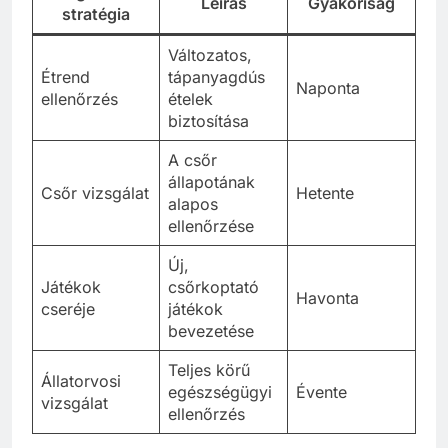
Leírás
Gyakoriság
stratégia
Változatos,
Étrend
tápanyagdús
Naponta
ellenőrzés
ételek
biztosítása
A csőr
állapotának
Csőr vizsgálat
Hetente
alapos
ellenőrzése
Új,
Játékok
csőrkoptató
Havonta
cseréje
játékok
bevezetése
Teljes körű
Állatorvosi
egészségügyi
Évente
vizsgálat
ellenőrzés