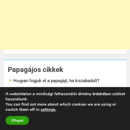
Papagájos cikkek
Hogyan fogjuk el a papagájt, ha kiszabadult?
Hogyan tanítsd meg madaradat trükkökre a klikkerrel
A weboldalon a minőségi felhasználói élmény érdekében sütiket
használunk.
You can find out more about which cookies we are using or
Mennyit alszik egy hullámos papagáj?
switch them off in
settings
.
Hullámos papagáj hirtelen halála mögött mi rejlik
Elfogad
Hullámos papagáj depresszió tünetei