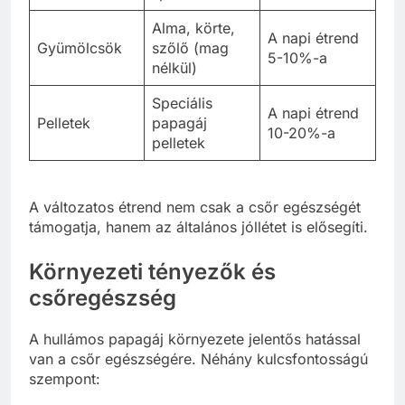
Alma, körte,
A napi étrend
Gyümölcsök
szőlő (mag
5-10%-a
nélkül)
Speciális
A napi étrend
Pelletek
papagáj
10-20%-a
pelletek
A változatos étrend nem csak a csőr egészségét
támogatja, hanem az általános jóllétet is elősegíti.
Környezeti tényezők és
csőregészség
A hullámos papagáj környezete jelentős hatással
van a csőr egészségére. Néhány kulcsfontosságú
szempont: