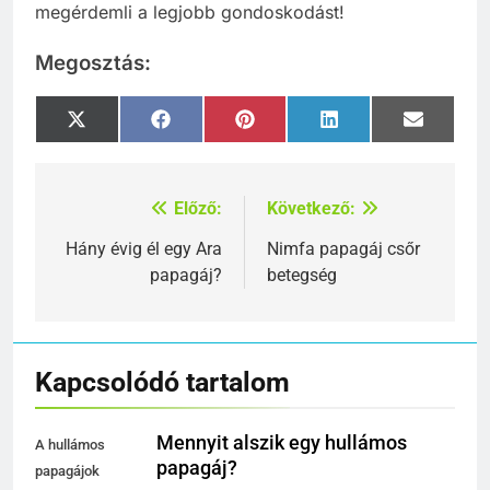
megérdemli a legjobb gondoskodást!
Megosztás:
Share
Share
Share
Share
Share
X
Facebook
Pinterest
LinkedIn
Email
on
on
on
on
on
(Twitter)
Előző:
Következő:
Bejegyzés
navigáció
Hány évig él egy Ara
Nimfa papagáj csőr
papagáj?
betegség
Kapcsolódó tartalom
Mennyit alszik egy hullámos
A hullámos
papagáj?
papagájok