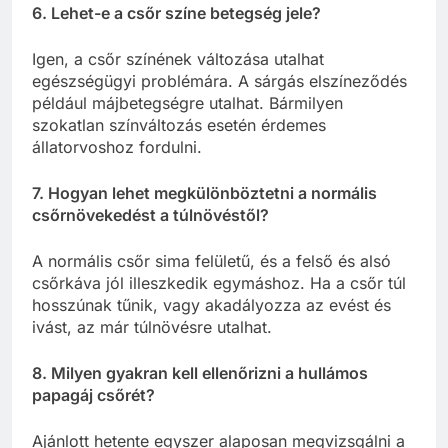
6. Lehet-e a csőr színe betegség jele?
Igen, a csőr színének változása utalhat
egészségügyi problémára. A sárgás elszíneződés
például májbetegségre utalhat. Bármilyen
szokatlan színváltozás esetén érdemes
állatorvoshoz fordulni.
7. Hogyan lehet megkülönböztetni a normális
csőrnövekedést a túlnövéstől?
A normális csőr sima felületű, és a felső és alsó
csőrkáva jól illeszkedik egymáshoz. Ha a csőr túl
hosszúnak tűnik, vagy akadályozza az evést és
ivást, az már túlnövésre utalhat.
8. Milyen gyakran kell ellenőrizni a hullámos
papagáj csőrét?
Ajánlott hetente egyszer alaposan megvizsgálni a