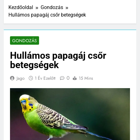
Kezdőoldal
Gondozás
Hullámos papagáj csőr betegségek
GONDOZÁS
Hullámos papagáj csőr
betegségek
0
Jago
1 Év Ezelőtt
15 Mins