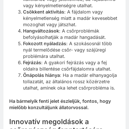
vagy kényelmetlenségre utalhat.
Csökkent aktivitás
: A fájdalom vagy
kényelmetlenség miatt a madár kevesebbet
mozoghat vagy játszhat.
Hangváltozások
: A csőrproblémák
befolyásolhatják a madár hangadását.
Fokozott nyáladzás
: A szokásosnál több
nyál termelődése csőr- vagy szájüregi
problémára utalhat.
Fejrázás
: A gyakori fejrázás vagy a fej
oldalra billentése csőrfájdalomra utalhat.
Önápolás hiánya
: Ha a madár elhanyagolja
tollazatát, az általános rossz közérzetre
utalhat, aminek oka lehet csőrprobléma is.
Ha bármelyik fenti jelet észleljük, fontos, hogy
mielőbb konzultáljunk állatorvossal.
Innovatív megoldások a