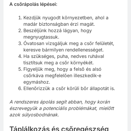
A csőrápolás lépései:
Kezdjük nyugodt környezetben, ahol a
madár biztonságban érzi magát.
Beszéljünk hozzá lágyan, hogy
megnyugtassuk.
Óvatosan vizsgáljuk meg a csőr felületét,
keresve bármilyen rendellenességet.
Ha szükséges, puha, nedves ruhával
tisztítsuk meg a csőr környékét.
Figyeljük meg, hogy a felső és alsó
csőrkáva megfelelően illeszkedik-e
egymáshoz.
Ellenőrizzük a csőr körüli bőr állapotát is.
A rendszeres ápolás segít abban, hogy korán
észrevegyük a potenciális problémákat, mielőtt
azok súlyosbodnának.
Táplálkozás és csőregészség