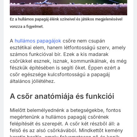
Ez a hullámos papagáj élénk színeivel és játékos megjelenésével
vonzza a figyelmet.
A
hullámos papagájok
csőre nem csupán
esztétikai elem, hanem létfontosságú szerv, amely
számos funkcióval bír. Ezek a kis madarak
csőrükkel esznek, isznak, kommunikálnak, és még
fészkük építésében is segíti őket. Éppen ezért a
csőr egészsége kulcsfontosságú a papagáj
általános jóllétéhez.
A csőr anatómiája és funkciói
Mielőtt belemélyednénk a betegségekbe, fontos
megértenünk a hullámos papagáj csőrének
felépítését és szerepét. A csőr két részből áll: a
felső és az alsó csőrkávából. Mindkettőt kemény
keratin borítja, amely folyamatosan nő és kopik,