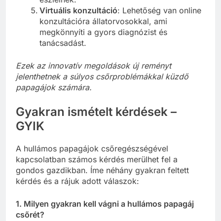
Virtuális konzultáció
: Lehetőség van online
konzultációra állatorvosokkal, ami
megkönnyíti a gyors diagnózist és
tanácsadást.
Ezek az innovatív megoldások új reményt
jelenthetnek a súlyos csőrproblémákkal küzdő
papagájok számára.
Gyakran ismételt kérdések –
GYIK
A hullámos papagájok csőregészségével
kapcsolatban számos kérdés merülhet fel a
gondos gazdikban. Íme néhány gyakran feltett
kérdés és a rájuk adott válaszok:
1. Milyen gyakran kell vágni a hullámos papagáj
csőrét?