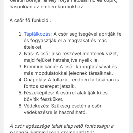
hasonlóan az emberi körmökhöz.
A csőr fő funkciói:
Táplálkozás
: A csőr segítségével aprítják fel
és fogyasztják el a magvakat és más
ételeket.
Ivás: A csőr alsó részével merítenek vizet,
majd fejüket hátrahajtva nyelik le.
Kommunikáció: A csőr kopogtatásával és
más mozdulatokkal jeleznek társaiknak.
Önápolás: A tollazat rendben tartásában is
fontos szerepet játszik.
Fészeképítés: A csőrrel alakítják ki és
bővítik fészküket.
Védekezés: Szükség esetén a csőr
védekezésre is használható.
A csőr egészsége tehát alapvető fontosságú a
papagáj életminősége szempontjából.