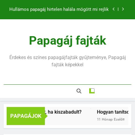
Ugrás
Hullámos papagáj hirtelen halála mögött mi rejlik
a
tartalomra
Hogyan fogjuk el a papagájt, ha kiszabadult?
Hogyan tanítsd meg madaradat trükkökre a
Papagáj fajták
klikkerrel
Mennyit alszik egy hullámos papagáj?
Érdekes és színes papagájfajták gyűjteménye, Papagáj
Hullámos papagáj hirtelen halála mögött mi rejlik
fajták képekkel
uk el a papagájt, ha kiszabadult?
Hogyan tanítsd meg ma
PAPAGÁJOK
t
11 Hónap Ezelőtt