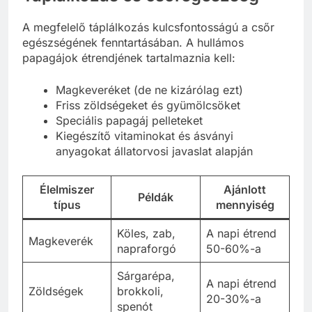
A megfelelő táplálkozás kulcsfontosságú a csőr
egészségének fenntartásában. A hullámos
papagájok étrendjének tartalmaznia kell:
Magkeveréket (de ne kizárólag ezt)
Friss zöldségeket és gyümölcsöket
Speciális papagáj pelleteket
Kiegészítő vitaminokat és ásványi
anyagokat állatorvosi javaslat alapján
Élelmiszer
Ajánlott
Példák
típus
mennyiség
Köles, zab,
A napi étrend
Magkeverék
napraforgó
50-60%-a
Sárgarépa,
A napi étrend
Zöldségek
brokkoli,
20-30%-a
spenót