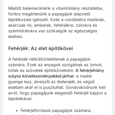
Mielőtt belemerülnénk a vitaminhiány részleteibe,
fontos megértenünk a papagájok alapvető
táplálkozási igényeit. Ezek a csodálatos madarak,
akárcsak mi, emberek, fehérjékre, zsírokra és
szénhidrátokra van szükségük az egészséges
élethez.
Fehérjék: Az élet építőkövei
A fehérjék nélkülözhetetlenek a papagájok
számára. Ezek az anyagok szolgálnak az izmok,
tollak és szövetek építőköveiként.
A fehérjehiány
súlyos következményekkel járhat
: a madár
gyenge lesz, elveszíti az életerejét, és végső
esetben akár el is pusztulhat. Gondoskodnunk kell
arról, hogy papagájunk elegendő fehérjét kapjon a
táplálékával.
Fehérjeforrások papagájok számára: