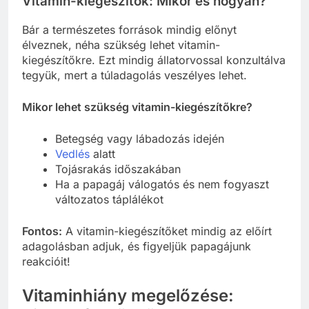
Vitamin-kiegészítők: Mikor és hogyan?
Bár a természetes források mindig előnyt
élveznek, néha szükség lehet vitamin-
kiegészítőkre. Ezt mindig állatorvossal konzultálva
tegyük, mert a túladagolás veszélyes lehet.
Mikor lehet szükség vitamin-kiegészítőkre?
Betegség vagy lábadozás idején
Vedlés
alatt
Tojásrakás időszakában
Ha a papagáj válogatós és nem fogyaszt
változatos táplálékot
Fontos:
A vitamin-kiegészítőket mindig az előírt
adagolásban adjuk, és figyeljük papagájunk
reakcióit!
Vitaminhiány megelőzése: