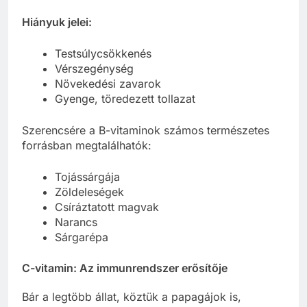
Hiányuk jelei:
Testsúlycsökkenés
Vérszegénység
Növekedési zavarok
Gyenge, töredezett tollazat
Szerencsére a B-vitaminok számos természetes
forrásban megtalálhatók:
Tojássárgája
Zöldeleségek
Csíráztatott magvak
Narancs
Sárgarépa
C-vitamin: Az immunrendszer erősítője
Bár a legtöbb állat, köztük a papagájok is,