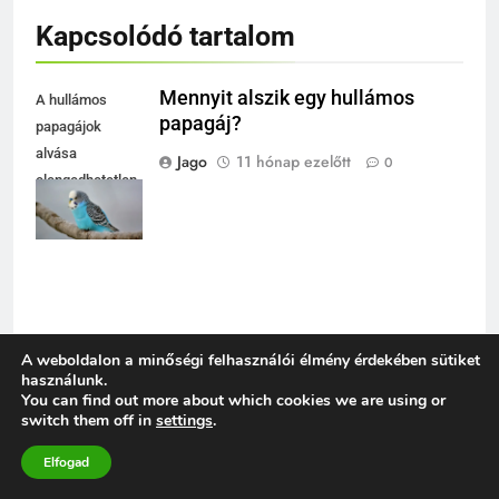
Kapcsolódó tartalom
Mennyit alszik egy hullámos
A hullámos
papagáj?
papagájok
alvása
Jago
11 hónap ezelőtt
0
elengedhetetlen
a jó
közérzetükhöz.
A weboldalon a minőségi felhasználói élmény érdekében sütiket
Hullámos papagáj hirtelen halála
A hullámos
használunk.
mögött mi rejlik
papagájok élénk
You can find out more about which cookies we are using or
switch them off in
settings
.
színei és játékos
Jago
12 hónap ezelőtt
0
viselkedésük
Elfogad
örömet hoznak a