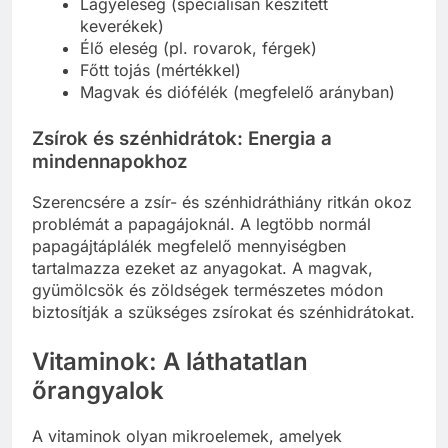
Lágyeleség (speciálisan készített
keverékek)
Élő eleség (pl. rovarok, férgek)
Főtt tojás (mértékkel)
Magvak és diófélék (megfelelő arányban)
Zsírok és szénhidrátok: Energia a
mindennapokhoz
Szerencsére a zsír- és szénhidráthiány ritkán okoz
problémát a papagájoknál. A legtöbb normál
papagájtáplálék megfelelő mennyiségben
tartalmazza ezeket az anyagokat. A magvak,
gyümölcsök és zöldségek természetes módon
biztosítják a szükséges zsírokat és szénhidrátokat.
Vitaminok: A láthatatlan
őrangyalok
A vitaminok olyan mikroelemek, amelyek