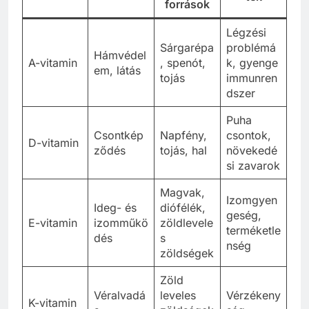
források
Légzési
Sárgarépa
problémá
Hámvédel
A-vitamin
, spenót,
k, gyenge
em, látás
tojás
immunren
dszer
Puha
Csontkép
Napfény,
csontok,
D-vitamin
ződés
tojás, hal
növekedé
si zavarok
Magvak,
Izomgyen
Ideg- és
diófélék,
geség,
E-vitamin
izomműkö
zöldlevele
terméketle
dés
s
nség
zöldségek
Zöld
Véralvadá
leveles
Vérzékeny
K-vitamin