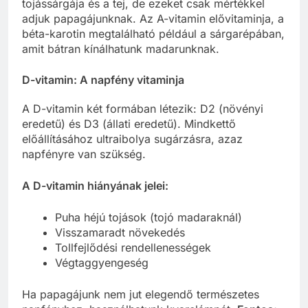
tojássárgája és a tej, de ezeket csak mértékkel
adjuk papagájunknak. Az A-vitamin elővitaminja, a
béta-karotin megtalálható például a sárgarépában,
amit bátran kínálhatunk madarunknak.
D-vitamin: A napfény vitaminja
A D-vitamin két formában létezik: D2 (növényi
eredetű) és D3 (állati eredetű). Mindkettő
előállításához ultraibolya sugárzásra, azaz
napfényre van szükség.
A D-vitamin hiányának jelei:
Puha héjú tojások (tojó madaraknál)
Visszamaradt növekedés
Tollfejlődési rendellenességek
Végtaggyengeség
Ha papagájunk nem jut elegendő természetes