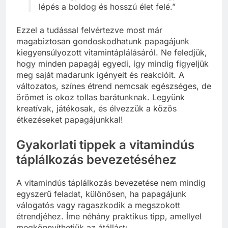
lépés a boldog és hosszú élet felé.”
Ezzel a tudással felvértezve most már
magabiztosan gondoskodhatunk papagájunk
kiegyensúlyozott vitamintáplálásáról. Ne feledjük,
hogy minden papagáj egyedi, így mindig figyeljük
meg saját madarunk igényeit és reakcióit. A
változatos, színes étrend nemcsak egészséges, de
örömet is okoz tollas barátunknak. Legyünk
kreatívak, játékosak, és élvezzük a közös
étkezéseket papagájunkkal!
Gyakorlati tippek a vitamindús
táplálkozás bevezetéséhez
A vitamindús táplálkozás bevezetése nem mindig
egyszerű feladat, különösen, ha papagájunk
válogatós vagy ragaszkodik a megszokott
étrendjéhez. Íme néhány praktikus tipp, amellyel
megkönnyíthetjük az átállást: