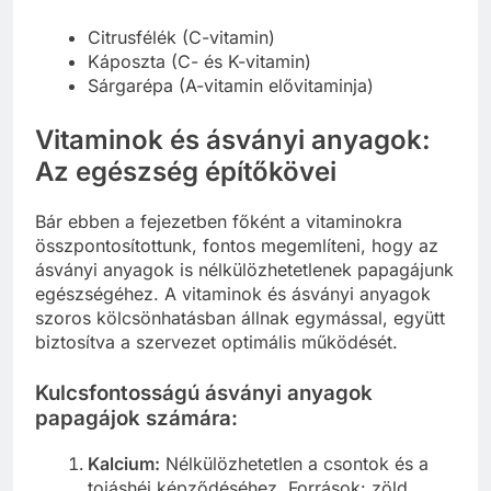
Citrusfélék (C-vitamin)
Káposzta (C- és K-vitamin)
Sárgarépa (A-vitamin elővitaminja)
Vitaminok és ásványi anyagok:
Az egészség építőkövei
Bár ebben a fejezetben főként a vitaminokra
összpontosítottunk, fontos megemlíteni, hogy az
ásványi anyagok is nélkülözhetetlenek papagájunk
egészségéhez. A vitaminok és ásványi anyagok
szoros kölcsönhatásban állnak egymással, együtt
biztosítva a szervezet optimális működését.
Kulcsfontosságú ásványi anyagok
papagájok számára:
Kalcium:
Nélkülözhetetlen a csontok és a
tojáshéj képződéséhez. Források: zöld