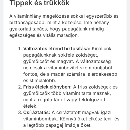
Tippek és trükkök
A vitaminhiány megelőzése sokkal egyszerűbb és
biztonságosabb, mint a kezelése. Íme néhány
gyakorlati tanács, hogy papagájunk mindig
egészséges és vitális maradjon:
Változatos étrend biztosítása:
Kínáljunk
papagájunknak sokféle zöldséget,
gyümölcsöt és magvat. A változatosság
nemcsak a vitaminbevitel szempontjából
fontos, de a madár számára is érdekesebb
és stimulálóbb.
Friss ételek előnyben:
A friss zöldségek és
gyümölcsök több vitamint tartalmaznak,
mint a régóta tárolt vagy feldolgozott
ételek.
Csíráztatás:
A csíráztatott magvak igazi
vitaminbombák. Könnyű őket elkészíteni, és
a legtöbb papagáj imádja őket.