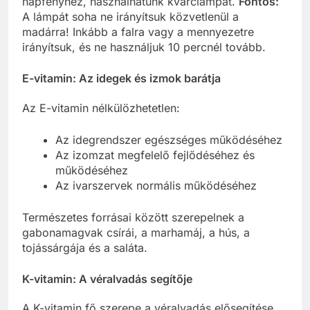
napfényhez, használhatunk kvarclámpát.
Fontos:
A lámpát soha ne irányítsuk közvetlenül a
madárra! Inkább a falra vagy a mennyezetre
irányítsuk, és ne használjuk 10 percnél tovább.
E-vitamin: Az idegek és izmok barátja
Az E-vitamin nélkülözhetetlen:
Az idegrendszer egészséges működéséhez
Az izomzat megfelelő fejlődéséhez és
működéséhez
Az ivarszervek normális működéséhez
Természetes forrásai között szerepelnek a
gabonamagvak csírái, a marhamáj, a hús, a
tojássárgája és a saláta.
K-vitamin: A véralvadás segítője
A K-vitamin fő szerepe a véralvadás elősegítése.