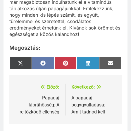
már magabiztosan indulhatunk el a vitamindús
táplálkozás útján papagájunkkal. Emlékezzünk,
hogy minden kis lépés számít, és együtt,
türelemmel és szeretettel, csodálatos
eredményeket érhetünk el. Kívánok sok örömet és
egészséget a közös kalandhoz!
Megosztás:
Share
Share
Share
Share
Share
X
Facebook
Pinterest
LinkedIn
Email
on
on
on
on
on
(Twitter)
Előző:
Következő:
Bejegyzés
navigáció
Papagáj
A papagáj
lábrühösség: A
begygyulladása:
rejtőzködő ellenség
Amit tudnod kell