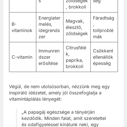
s
zöldségek
ség
, brokkoli
Energiater
Fáradtság
Magvak,
B-
melés,
,
élesztő,
vitaminok
idegrends
tollproblé
zöldségek
zer
mák
Citrusfélé
Immunren
Csökkent
k,
C-vitamin
dszer
ellenállók
paprika,
erősítése
épesség
brokkoli
Végül, de nem utolsósorban, nézzünk meg egy
inspiráló idézetet, amely jól összefoglalja a
vitamintáplálás lényegét:
„A papagáj egészsége a tányérján
kezdődik. Minden falat, amit szeretettel
és odafigyeléssel kínálunk neki, egy