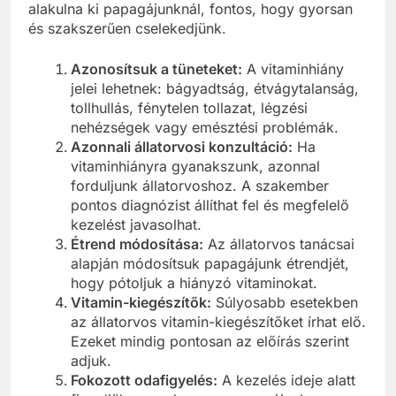
alakulna ki papagájunknál, fontos, hogy gyorsan
és szakszerűen cselekedjünk.
Azonosítsuk a tüneteket:
A vitaminhiány
jelei lehetnek: bágyadtság, étvágytalanság,
tollhullás, fénytelen tollazat, légzési
nehézségek vagy emésztési problémák.
Azonnali állatorvosi konzultáció:
Ha
vitaminhiányra gyanakszunk, azonnal
forduljunk állatorvoshoz. A szakember
pontos diagnózist állíthat fel és megfelelő
kezelést javasolhat.
Étrend módosítása:
Az állatorvos tanácsai
alapján módosítsuk papagájunk étrendjét,
hogy pótoljuk a hiányzó vitaminokat.
Vitamin-kiegészítők:
Súlyosabb esetekben
az állatorvos vitamin-kiegészítőket írhat elő.
Ezeket mindig pontosan az előírás szerint
adjuk.
Fokozott odafigyelés:
A kezelés ideje alatt