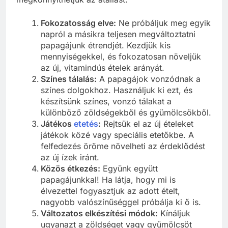
Fokozatosság elve:
Ne próbáljuk meg egyik
napról a másikra teljesen megváltoztatni
papagájunk étrendjét. Kezdjük kis
mennyiségekkel, és fokozatosan növeljük
az új, vitamindús ételek arányát.
Színes tálalás:
A papagájok vonzódnak a
színes dolgokhoz. Használjuk ki ezt, és
készítsünk színes, vonzó tálakat a
különböző zöldségekből és gyümölcsökből.
Játékos
etetés
:
Rejtsük el az új ételeket
játékok közé vagy speciális etetőkbe. A
felfedezés öröme növelheti az érdeklődést
az új ízek iránt.
Közös étkezés:
Együnk együtt
papagájunkkal! Ha látja, hogy mi is
élvezettel fogyasztjuk az adott ételt,
nagyobb valószínűséggel próbálja ki ő is.
Változatos elkészítési módok:
Kínáljuk
ugyanazt a zöldséget vagy gyümölcsöt