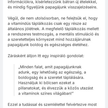
információkra, kísérletezzünk bátran új ételekkel,
és mindig figyeljünk papagájunk visszajelzéseire.
Végül, de nem utolsósorban, ne felejtsük el, hogy
a vitamindús táplálkozás csak egy része az
általános jólétnek. A megfelelő táplálkozás mellett
a rendszeres testmozgás, a mentális stimuláció és
a szeretetteljes környezet mind hozzájárulnak
papagájunk boldog és egészséges életéhez.
Zárásként álljon itt egy inspiráló gondolat:
„Minden falat, amit papagájunknak
adunk, egy lehetőség az egészség, a
boldogság és a szeretet táplálására.
Használjuk ki bölcsen ezeket a
pillanatokat, és élvezzük a közös utazást
a vitaminok színes világában!”
Ezzel a tudással és szemlélettel felvértezve most