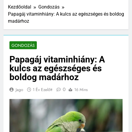
Kezdőoldal
Gondozás
Papagáj vitaminhiány: A kulcs az egészséges és boldog
madárhoz
GONDOZÁS
Papagáj vitaminhiány: A
kulcs az egészséges és
boldog madárhoz
0
Jago
1 Év Ezelőtt
16 Mins