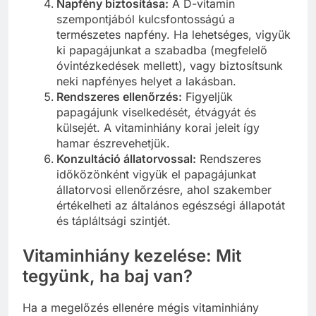
Napfény biztosítása:
A D-vitamin
szempontjából kulcsfontosságú a
természetes napfény. Ha lehetséges, vigyük
ki papagájunkat a szabadba (megfelelő
óvintézkedések mellett), vagy biztosítsunk
neki napfényes helyet a lakásban.
Rendszeres ellenőrzés:
Figyeljük
papagájunk viselkedését, étvágyát és
külsejét. A vitaminhiány korai jeleit így
hamar észrevehetjük.
Konzultáció állatorvossal:
Rendszeres
időközönként vigyük el papagájunkat
állatorvosi ellenőrzésre, ahol szakember
értékelheti az általános egészségi állapotát
és tápláltsági szintjét.
Vitaminhiány kezelése: Mit
tegyünk, ha baj van?
Ha a megelőzés ellenére mégis vitaminhiány