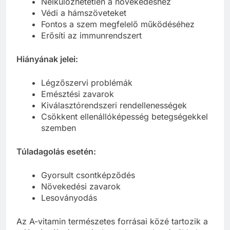
Nélkülözhetetlen a növekedéshez
Védi a hámszöveteket
Fontos a szem megfelelő működéséhez
Erősíti az immunrendszert
Hiányának jelei:
Légzőszervi problémák
Emésztési zavarok
Kiválasztórendszeri rendellenességek
Csökkent ellenállóképesség betegségekkel
szemben
Túladagolás esetén:
Gyorsult csontképződés
Növekedési zavarok
Lesoványodás
Az A-vitamin természetes forrásai közé tartozik a