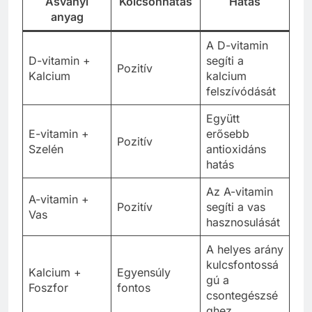
Ásványi
Kölcsönhatás
Hatás
anyag
A D-vitamin
D-vitamin +
segíti a
Pozitív
Kalcium
kalcium
felszívódását
Együtt
E-vitamin +
erősebb
Pozitív
Szelén
antioxidáns
hatás
Az A-vitamin
A-vitamin +
Pozitív
segíti a vas
Vas
hasznosulását
A helyes arány
kulcsfontossá
Kalcium +
Egyensúly
gú a
Foszfor
fontos
csontegészsé
ghez