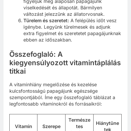
figyeljük meg alaposan papagájunk
viselkedését és állapotát. Bármilyen
változást jelezzünk az állatorvosnak.
Türelem és szeretet:
A felépülés időt vesz
igénybe. Legyünk türelmesek és adjunk
extra figyelmet és szeretetet papagájunknak
ebben az időszakban.
Összefoglaló: A
kiegyensúlyozott vitamintáplálás
titkai
A vitaminhiány megelőzése és kezelése
kulcsfontosságú papagájunk egészsége
szempontjából. Íme egy összefoglaló táblázat a
legfontosabb vitaminokról és forrásaikról:
Természe
Hiánytüne
Vitamin
Szerepe
tes
tek