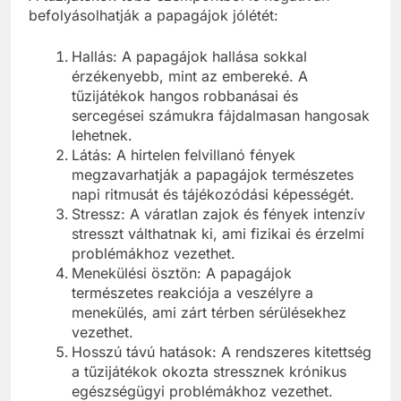
befolyásolhatják a papagájok jólétét:
Hallás: A papagájok hallása sokkal
érzékenyebb, mint az embereké. A
tűzijátékok hangos robbanásai és
sercegései számukra fájdalmasan hangosak
lehetnek.
Látás: A hirtelen felvillanó fények
megzavarhatják a papagájok természetes
napi ritmusát és tájékozódási képességét.
Stressz: A váratlan zajok és fények intenzív
stresszt válthatnak ki, ami fizikai és érzelmi
problémákhoz vezethet.
Menekülési ösztön: A papagájok
természetes reakciója a veszélyre a
menekülés, ami zárt térben sérülésekhez
vezethet.
Hosszú távú hatások: A rendszeres kitettség
a tűzijátékok okozta stressznek krónikus
egészségügyi problémákhoz vezethet.