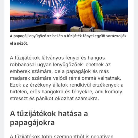
A papagáj lenyűgöző színei és a tűzijáték fényei együtt varázsolják
el a nézőt.
A tűzijátékok látványos fényei és hangos
robbanásai ugyan lenyűgözőek lehetnek az
emberek számára, de a papagájok és más
madarak számára valódi rémálommá válhatnak.
Ezek az érzékeny állatok rendkívül érzékenyek a
hirtelen, erős hangokra és fényekre, ami komoly
stresszt és pánikot okozhat számukra.
A tűzijátékok hatása a
papagájokra
A tűzijátékok több szempontból is negatívan