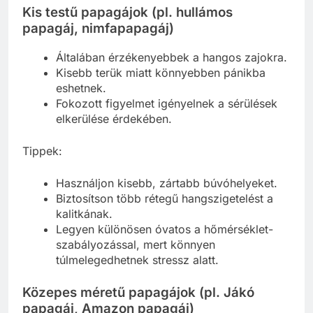
Kis testű papagájok (pl. hullámos
papagáj, nimfapapagáj)
Általában érzékenyebbek a hangos zajokra.
Kisebb terük miatt könnyebben pánikba
eshetnek.
Fokozott figyelmet igényelnek a sérülések
elkerülése érdekében.
Tippek:
Használjon kisebb, zártabb búvóhelyeket.
Biztosítson több rétegű hangszigetelést a
kalitkának.
Legyen különösen óvatos a hőmérséklet-
szabályozással, mert könnyen
túlmelegedhetnek stressz alatt.
Közepes méretű papagájok (pl. Jákó
papagáj, Amazon papagáj)