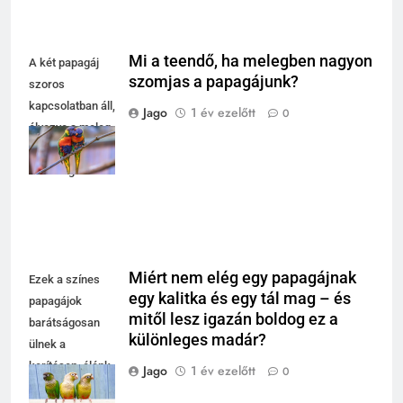
Mi a teendő, ha melegben nagyon
A két papagáj
szomjas a papagájunk?
szoros
kapcsolatban áll,
Jago
1 év ezelőtt
0
élvezve a meleg
időt és egymás
társaságát.
Miért nem elég egy papagájnak
Ezek a színes
egy kalitka és egy tál mag – és
papagájok
mitől lesz igazán boldog ez a
barátságosan
különleges madár?
ülnek a
kerítésen, élénk
Jago
1 év ezelőtt
0
színeikkel