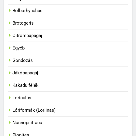
Bolborhynchus
Brotogeris
Citrompapagáj
Egyéb
Gondozás
Jákópapagáj
Kakadu félék
Loriculus
33
A papagájok a vadonban és
Lóriformák (Loriinae)
fogságban
BLOG
Nannopsittaca
Pionites