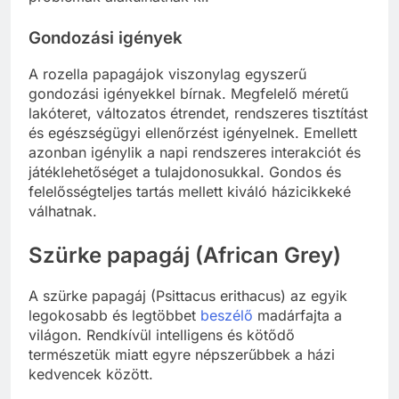
Gondozási igények
A rozella papagájok viszonylag egyszerű
gondozási igényekkel bírnak. Megfelelő méretű
lakóteret, változatos étrendet, rendszeres tisztítást
és egészségügyi ellenőrzést igényelnek. Emellett
azonban igénylik a napi rendszeres interakciót és
játéklehetőséget a tulajdonosukkal. Gondos és
felelősségteljes tartás mellett kiváló házicikkeké
válhatnak.
Szürke papagáj (African Grey)
A szürke papagáj (Psittacus erithacus) az egyik
legokosabb és legtöbbet
beszélő
madárfajta a
világon. Rendkívül intelligens és kötődő
természetük miatt egyre népszerűbbek a házi
kedvencek között.