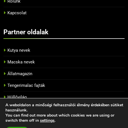
Rólunk
13
Kapcsolat
Az 5 legnépszerűbb papagáj
BLOG
Partner oldalak
14
Kutya nevek
Tiltott zöldségek a papagájok
Macska nevek
számára
BLOG
Állatmagazin
Tengerimalac fajták
15
Hogyan szelídítsünk meg egy
Hüllővilág
törpepapagájt?
A weboldalon a minőségi felhasználói élmény érdekében sütiket
BLOG
GONDOZÁS
használunk.
You can find out more about which cookies we are using or
switch them off in
settings
.
Papagáj fajták - 2026 - Minden jog fenntartva. Powered
16