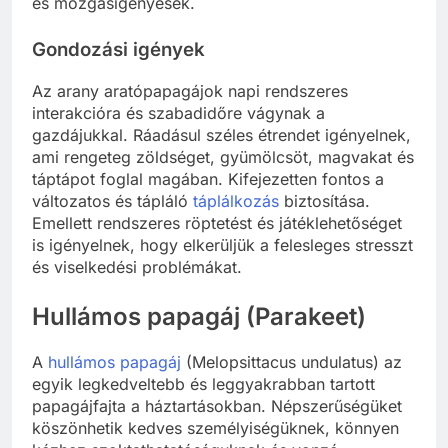
és mozgásigényesek.
Gondozási igények
Az arany aratópapagájok napi rendszeres
interakcióra és szabadidőre vágynak a
gazdájukkal. Ráadásul széles étrendet igényelnek,
ami rengeteg zöldséget, gyümölcsöt, magvakat és
táptápot foglal magában. Kifejezetten fontos a
változatos és tápláló
táplálkozás
biztosítása.
Emellett rendszeres röptetést és játéklehetőséget
is igényelnek, hogy elkerüljük a felesleges stresszt
és viselkedési problémákat.
Hullámos papagáj (Parakeet)
A
hullámos papagáj
(Melopsittacus undulatus) az
egyik legkedveltebb és leggyakrabban tartott
papagájfajta a háztartásokban. Népszerűségüket
köszönhetik kedves személyiségüknek, könnyen