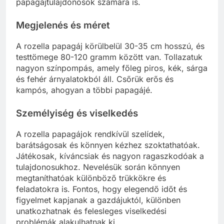
papagájtulajdonosok számára is.
Megjelenés és méret
A rozella papagáj körülbelül 30-35 cm hosszú, és
testtömege 80-120 gramm között van. Tollazatuk
nagyon színpompás, amely főleg piros, kék, sárga
és fehér árnyalatokból áll. Csőrük erős és
kampós, ahogyan a többi papagájé.
Személyiség és viselkedés
A rozella papagájok rendkívül szelídek,
barátságosak és könnyen kézhez szoktathatóak.
Játékosak, kíváncsiak és nagyon ragaszkodóak a
tulajdonosukhoz. Nevelésük során könnyen
megtaníthatóak különböző trükkökre és
feladatokra is. Fontos, hogy elegendő időt és
figyelmet kapjanak a gazdájuktól, különben
unatkozhatnak és felesleges viselkedési
problémák alakulhatnak ki.