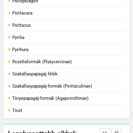
Psilopsiagon
A papagájok kommunikációs
képességei
Psittacara
BLOG
Psittacus
36
Pyrilia
A papagájok csodálatos világa
Pyrrhura
BLOG
Rozellaformák (Platycercinae)
1
Szakállaspapagáj félék
Hogyan fogjuk el a papagájt, ha
Szakállaspapagáj-formák (Psittaculinae)
kiszabadult?
BLOG
Törpepapagáj-formák (Agapornithinae)
Touit
2
Hogyan tanítsd meg madaradat
trükkökre a klikkerrel