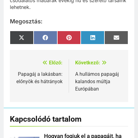
csodálatos madarak évekig hű és szerető társaink
lehetnek.
Megosztás:
Share
Share
Share
Share
Share
X
Facebook
Pinterest
LinkedIn
Email
on
on
on
on
on
(Twitter)
Előző:
Következő:
Bejegyzés
navigáció
Papagáj a lakásban:
A hullámos papagáj
előnyök és hátrányok
kalandos múltja
Európában
Kapcsolódó tartalom
Hogyan fogjuk el a papagájt, ha