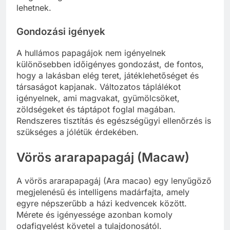
lehetnek.
Gondozási igények
A hullámos papagájok nem igényelnek
különösebben időigényes gondozást, de fontos,
hogy a lakásban elég teret, játéklehetőséget és
társaságot kapjanak. Változatos táplálékot
igényelnek, ami magvakat, gyümölcsöket,
zöldségeket és táptápot foglal magában.
Rendszeres tisztítás és egészségügyi ellenőrzés is
szükséges a jólétük érdekében.
Vörös ararapapagáj (Macaw)
A vörös ararapapagáj (Ara macao) egy lenyűgöző
megjelenésű és intelligens madárfajta, amely
egyre népszerűbb a házi kedvencek között.
Mérete és igényessége azonban komoly
odafigyelést követel a tulajdonosától.