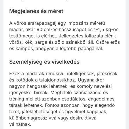
Megjelenés és méret
A vörös ararapapagáj egy impozáns méretű
madár, akár 90 cm-es hosszúságot és 1-1,5 kg-os
testtömeget is elérhet. Jellegzetes tollazata élénk
vörös, kék, sárga és zöld színekből áll. Csőre erős
és kampós, ahogyan a legtöbb papagájnál.
Személyiség és viselkedés
Ezek a madarak rendkívül intelligensek, játékosak
és kötődők a tulajdonosukhoz. Ugyanakkor
nagyon hangosak lehetnek, és komoly nevelési
igényekkel bírnak. Megfelelő szocializáció és
tréning mellett azonban csodálatos, engedelmes
társak lehetnek. Fontos azonban, hogy elegendő
teret, játéklehetőséget és figyelmet kapjanak,
különben agresszívvá vagy destruktívvá
válhatnak.