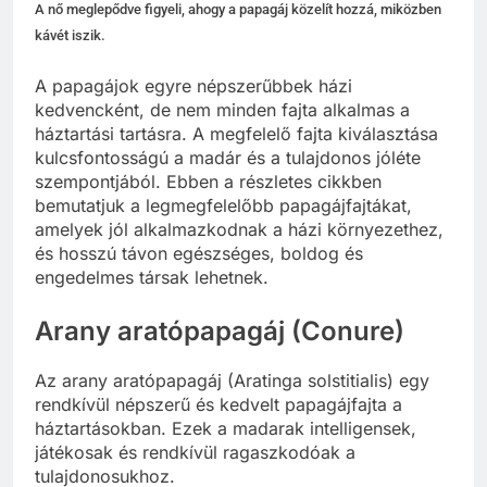
A nő meglepődve figyeli, ahogy a papagáj közelít hozzá, miközben
kávét iszik.
A papagájok egyre népszerűbbek házi
kedvencként, de nem minden fajta alkalmas a
háztartási tartásra. A megfelelő fajta kiválasztása
kulcsfontosságú a madár és a tulajdonos jóléte
szempontjából. Ebben a részletes cikkben
bemutatjuk a legmegfelelőbb papagájfajtákat,
amelyek jól alkalmazkodnak a házi környezethez,
és hosszú távon egészséges, boldog és
engedelmes társak lehetnek.
Arany aratópapagáj (Conure)
Az arany aratópapagáj (Aratinga solstitialis) egy
rendkívül népszerű és kedvelt papagájfajta a
háztartásokban. Ezek a madarak intelligensek,
játékosak és rendkívül ragaszkodóak a
tulajdonosukhoz.