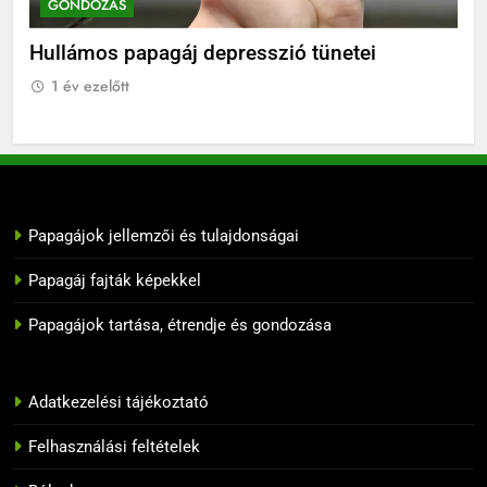
GONDOZÁS
G
BLOG
i
Hullámos papagáj depresszió tünetei
Hul
1 év ezelőtt
1
10
Papagáj felszerelések: Mire van
szüksége a boldog papagáj
élethez?
BLOG
Papagájok jellemzői és tulajdonságai
11
Melyik papagáj tanulja meg
Papagáj fajták képekkel
leggyorsabban a szavakat?
Papagájok tartása, étrendje és gondozása
BLOG
12
Adatkezelési tájékoztató
10 tipp, hogyan neveljük
helyesen a papagájunkat
Felhasználási feltételek
BLOG