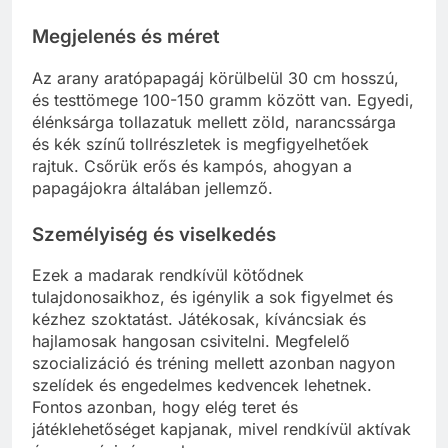
Megjelenés és méret
Az arany aratópapagáj körülbelül 30 cm hosszú,
és testtömege 100-150 gramm között van. Egyedi,
élénksárga tollazatuk mellett zöld, narancssárga
és kék színű tollrészletek is megfigyelhetőek
rajtuk. Csőrük erős és kampós, ahogyan a
papagájokra általában jellemző.
Személyiség és viselkedés
Ezek a madarak rendkívül kötődnek
tulajdonosaikhoz, és igénylik a sok figyelmet és
kézhez szoktatást. Játékosak, kíváncsiak és
hajlamosak hangosan csivitelni. Megfelelő
szocializáció és tréning mellett azonban nagyon
szelídek és engedelmes kedvencek lehetnek.
Fontos azonban, hogy elég teret és
játéklehetőséget kapjanak, mivel rendkívül aktívak