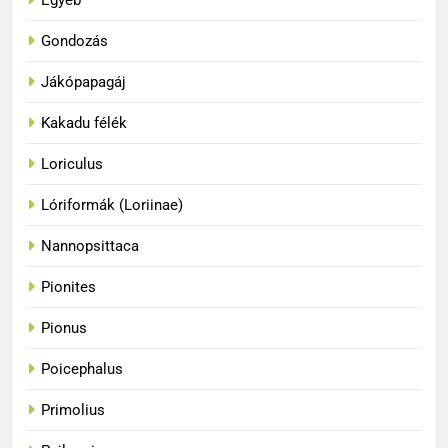
Egyéb
Gondozás
Jákópapagáj
Kakadu félék
Loriculus
33
A papagájok a vadonban és
Lóriformák (Loriinae)
fogságban
BLOG
Nannopsittaca
Pionites
34
A papagájok csodálatos
Pionus
színvilága
Poicephalus
BLOG
Primolius
35