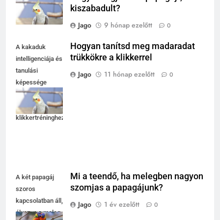
kiszabadult?
Jago
9 hónap ezelőtt
0
Hogyan tanítsd meg madaradat
A kakaduk
trükkökre a klikkerrel
intelligenciája és
tanulási
Jago
11 hónap ezelőtt
0
képessége
lenyűgöző,
ideálisak
klikkertréninghez.
Mi a teendő, ha melegben nagyon
A két papagáj
szomjas a papagájunk?
szoros
kapcsolatban áll,
Jago
1 év ezelőtt
0
élvezve a meleg