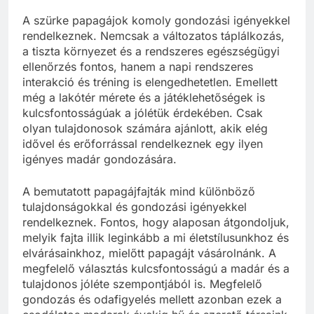
A szürke papagájok komoly gondozási igényekkel
rendelkeznek. Nemcsak a változatos táplálkozás,
a tiszta környezet és a rendszeres egészségügyi
ellenőrzés fontos, hanem a napi rendszeres
interakció és tréning is elengedhetetlen. Emellett
még a lakótér mérete és a játéklehetőségek is
kulcsfontosságúak a jólétük érdekében. Csak
olyan tulajdonosok számára ajánlott, akik elég
idővel és erőforrással rendelkeznek egy ilyen
igényes madár gondozására.
A bemutatott papagájfajták mind különböző
tulajdonságokkal és gondozási igényekkel
rendelkeznek. Fontos, hogy alaposan átgondoljuk,
melyik fajta illik leginkább a mi életstílusunkhoz és
elvárásainkhoz, mielőtt papagájt vásárolnánk. A
megfelelő választás kulcsfontosságú a madár és a
tulajdonos jóléte szempontjából is. Megfelelő
gondozás és odafigyelés mellett azonban ezek a