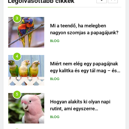
Legolvasottabb cikkek
BLOG
3
Mi a teendő, ha melegben
nagyon szomjas a papagájunk?
BLOG
4
Miért nem elég egy papagájnak
egy kalitka és egy tál mag – és
mitől lesz igazán boldog ez a
BLOG
különleges madár?
5
Hogyan alakíts ki olyan napi
rutint, ami egyszerre
biztonságos, ösztönző és
BLOG
boldogító a papagájod