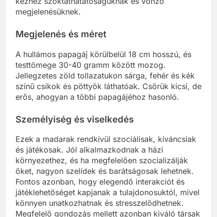
kézhez szoktathatatóságuknak és vonzó
megjelenésüknek.
Megjelenés és méret
A hullámos papagáj körülbelül 18 cm hosszú, és
testtömege 30-40 gramm között mozog.
Jellegzetes zöld tollazatukon sárga, fehér és kék
színű csíkok és pöttyök láthatóak. Csőrük kicsi, de
erős, ahogyan a többi papagájéhoz hasonló.
Személyiség és viselkedés
Ezek a madarak rendkívül szociálisak, kíváncsiak
és játékosak. Jól alkalmazkodnak a házi
környezethez, és ha megfelelően szocializálják
őket, nagyon szelídek és barátságosak lehetnek.
Fontos azonban, hogy elegendő interakciót és
játéklehetőséget kapjanak a tulajdonosuktól, mivel
könnyen unatkozhatnak és stresszelődhetnek.
Megfelelő gondozás mellett azonban kiváló társak