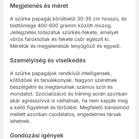
Megjelenés és méret
A szürke papagáj körülbelül 30-35 cm hosszú, és
testtömege 400-600 gramm között mozog.
Jellegzetes tollazatuk szürkés-fekete, amelyet
vörös faroktollak és fekete csőr egészít ki.
Méretük és megjelenésük lenyűgöző és egyedi.
Személyiség és viselkedés
A szürke papagájok rendkívül intelligensek,
kötődőek és tanulékonyak. Nagyon szeretnek
beszélgetni és megtanulnak számos szót és
mondatot. Szocializáció és tréning során azonban
akár agresszívvá is válhatnak, ha nem kapják meg
a kellő figyelmet és törődést. Megfelelő bánásmód
mellett azonban csodálatos, engedelmes társak
lehetnek.
Gondozási igények