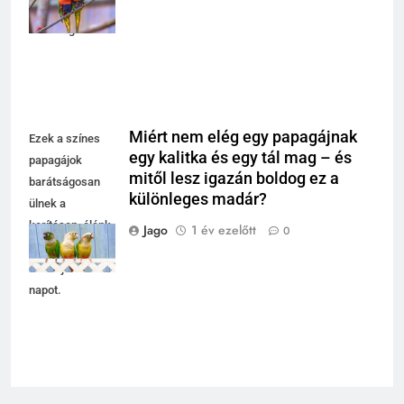
időt és egymás
társaságát.
Miért nem elég egy papagájnak
Ezek a színes
egy kalitka és egy tál mag – és
papagájok
mitől lesz igazán boldog ez a
barátságosan
különleges madár?
ülnek a
kerítésen, élénk
Jago
1 év ezelőtt
0
színeikkel
feldobják a
napot.