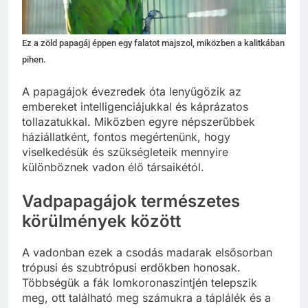
Ez a zöld papagáj éppen egy falatot majszol, miközben a kalitkában
pihen.
A papagájok évezredek óta lenyűgözik az
embereket intelligenciájukkal és káprázatos
tollazatukkal. Miközben egyre népszerűbbek
háziállatként, fontos megértenünk, hogy
viselkedésük és szükségleteik mennyire
különböznek vadon élő társaikétól.
Vadpapagájok természetes
körülmények között
A vadonban ezek a csodás madarak elsősorban
trópusi és szubtrópusi erdőkben honosak.
Többségük a fák lomkoronaszintjén telepszik
meg, ott található meg számukra a táplálék és a