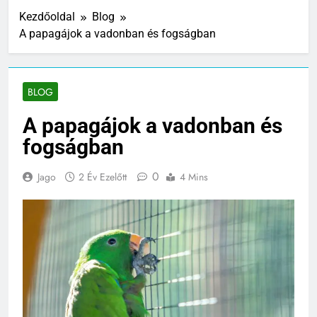
Kezdőoldal
Blog
A papagájok a vadonban és fogságban
BLOG
A papagájok a vadonban és
fogságban
0
Jago
2 Év Ezelőtt
4 Mins