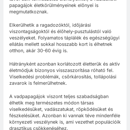
papagájok életkörülményeinek előnyei is
megmutatkoznak.
Elkerülhetik a ragadozóktól, időjárási
viszontagságoktól és élőhely-pusztulástól való
veszélyeket. Folyamatos táplálék és egészségügyi
ellátás mellett sokkal hosszabb kort is élhetnek
otthon, akár 30-60 évig is.
Hátrányként azonban korlátozott életterük és aktív
életmódjuk bizonyos visszaszorítása róható fel.
Viselkedési problémák, csőrkárosítás, tollápolási
zavarok is felmerülhetnek.
A vadpapagájok viszont teljes szabadságban
élhetik meg természetes módon társas
viselkedésüket, vadászatukat, röpködésüket és
fészkelésüket. Azonban ki vannak téve mindenféle
környezeti veszélynek is, ami vezethet populációik
drasztikus csökkenéséhez.