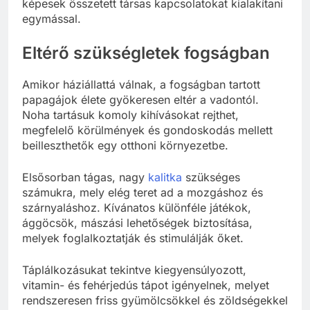
képesek összetett társas kapcsolatokat kialakítani
egymással.
Eltérő szükségletek fogságban
Amikor háziállattá válnak, a fogságban tartott
papagájok élete gyökeresen eltér a vadontól.
Noha tartásuk komoly kihívásokat rejthet,
megfelelő körülmények és gondoskodás mellett
beilleszthetők egy otthoni környezetbe.
Elsősorban tágas, nagy
kalitka
szükséges
számukra, mely elég teret ad a mozgáshoz és
szárnyaláshoz. Kívánatos különféle játékok,
ággöcsök, mászási lehetőségek biztosítása,
melyek foglalkoztatják és stimulálják őket.
Táplálkozásukat tekintve kiegyensúlyozott,
vitamin- és fehérjedús tápot igényelnek, melyet
rendszeresen friss gyümölcsökkel és zöldségekkel