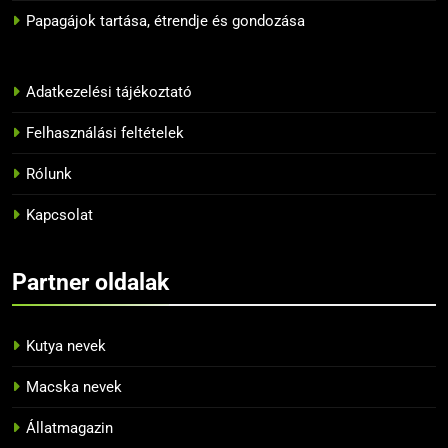
Papagájok tartása, étrendje és gondozása
BLOG
12
Adatkezelési tájékoztató
10 tipp, hogyan neveljük
helyesen a papagájunkat
Felhasználási feltételek
BLOG
Rólunk
13
Kapcsolat
Az 5 legnépszerűbb papagáj
BLOG
Partner oldalak
14
Kutya nevek
Tiltott zöldségek a papagájok
Macska nevek
számára
BLOG
Állatmagazin