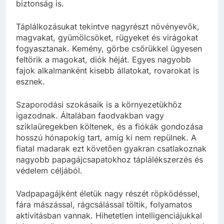
biztonság is.
Táplálkozásukat tekintve nagyrészt növényevők,
magvakat, gyümölcsöket, rügyeket és virágokat
fogyasztanak. Kemény, görbe csőrükkel ügyesen
feltörik a magokat, diók héját. Egyes nagyobb
fajok alkalmanként kisebb állatokat, rovarokat is
esznek.
Szaporodási szokásaik is a környezetükhöz
igazodnak. Általában faodvakban vagy
sziklaüregekben költenek, és a fiókák gondozása
hosszú hónapokig tart, amíg ki nem repülnek. A
fiatal madarak ezt követően gyakran csatlakoznak
nagyobb papagájcsapatokhoz táplálékszerzés és
védelem céljából.
Vadpapagájként életük nagy részét röpködéssel,
fára mászással, rágcsálással töltik, folyamatos
aktivitásban vannak. Hihetetlen intelligenciájukkal