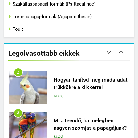
Szakállaspapagáj-formák (Psittaculinae)
kiszabadult?
BLOG
Törpepapagáj-formák (Agapornithinae)
Touit
2
Hogyan tanítsd meg madaradat
trükkökre a klikkerrel
Legolvasottabb cikkek
BLOG
3
Mi a teendő, ha melegben
nagyon szomjas a papagájunk?
BLOG
4
Miért nem elég egy papagájnak
egy kalitka és egy tál mag – és
mitől lesz igazán boldog ez a
BLOG