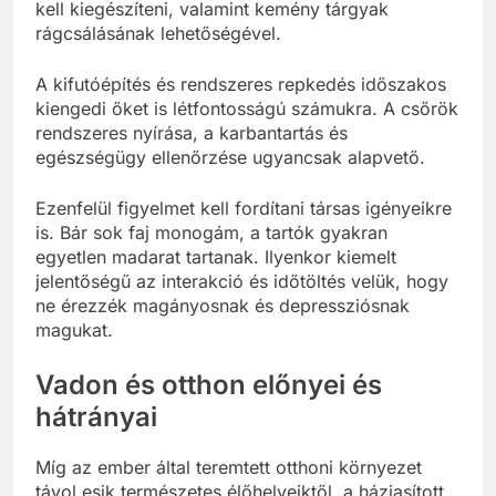
kell kiegészíteni, valamint kemény tárgyak
rágcsálásának lehetőségével.
A kifutóépítés és rendszeres repkedés időszakos
kiengedi őket is létfontosságú számukra. A csőrök
rendszeres nyírása, a karbantartás és
egészségügy ellenőrzése ugyancsak alapvető.
Ezenfelül figyelmet kell fordítani társas igényeikre
is. Bár sok faj monogám, a tartók gyakran
egyetlen madarat tartanak. Ilyenkor kiemelt
jelentőségű az interakció és időtöltés velük, hogy
ne érezzék magányosnak és depressziósnak
magukat.
Vadon és otthon előnyei és
hátrányai
Míg az ember által teremtett otthoni környezet
távol esik természetes élőhelyeiktől, a háziasított