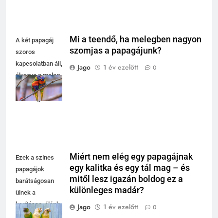
Mi a teendő, ha melegben nagyon
A két papagáj
szomjas a papagájunk?
szoros
kapcsolatban áll,
Jago
1 év ezelőtt
0
élvezve a meleg
időt és egymás
társaságát.
Miért nem elég egy papagájnak
Ezek a színes
egy kalitka és egy tál mag – és
papagájok
mitől lesz igazán boldog ez a
barátságosan
különleges madár?
ülnek a
kerítésen, élénk
Jago
1 év ezelőtt
0
színeikkel