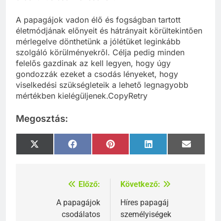
A papagájok vadon élő és fogságban tartott
életmódjának előnyeit és hátrányait körültekintően
mérlegelve dönthetünk a jólétüket leginkább
szolgáló körülményekről. Célja pedig minden
felelős gazdinak az kell legyen, hogy úgy
gondozzák ezeket a csodás lényeket, hogy
viselkedési szükségleteik a lehető legnagyobb
mértékben kielégüljenek.CopyRetry
Megosztás:
Share
Share
Share
Share
Share
X
Facebook
Pinterest
LinkedIn
Email
on
on
on
on
on
(Twitter)
Előző:
Következő:
Bejegyzés
navigáció
A papagájok
Híres papagáj
csodálatos
személyiségek