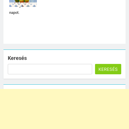
feldobják a
napot.
Keresés
KERESÉS