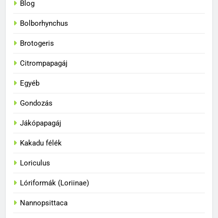
Blog
Bolborhynchus
Brotogeris
Citrompapagáj
Egyéb
Gondozás
Jákópapagáj
Kakadu félék
Loriculus
33
A papagájok a vadonban és
Lóriformák (Loriinae)
fogságban
BLOG
Nannopsittaca