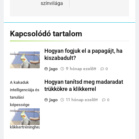
színvilága
Kapcsolódó tartalom
Hogyan fogjuk el a papagájt, ha
kiszabadult?
Jago
9 hónap ezelőtt
0
Hogyan tanítsd meg madaradat
A kakaduk
trükkökre a klikkerrel
intelligenciája és
tanulási
Jago
11 hónap ezelőtt
0
képessége
lenyűgöző,
ideálisak
klikkertréninghez.