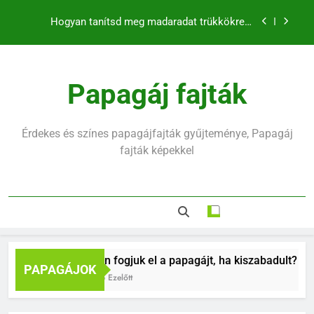
klikkerrel
Ugrás
Mennyit alszik egy hullámos papagáj?
a
tartalomra
Hullámos papagáj hirtelen halála mögött mi rejlik
Hogyan fogjuk el a papagájt, ha kiszabadult?
Papagáj fajták
Hogyan tanítsd meg madaradat trükkökre a
klikkerrel
Érdekes és színes papagájfajták gyűjteménye, Papagáj
Mennyit alszik egy hullámos papagáj?
fajták képekkel
Hullámos papagáj hirtelen halála mögött mi rejlik
Hogyan fogjuk el a papagájt, ha kiszabadult?
PAPAGÁJOK
9 Hónap Ezelőtt