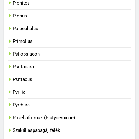
Pionites
34
A papagájok csodálatos
Pionus
színvilága
Poicephalus
BLOG
Primolius
35
Psilopsiagon
A papagájok kommunikációs
képességei
Psittacara
BLOG
Psittacus
36
Pyrilia
A papagájok csodálatos világa
Pyrrhura
BLOG
Rozellaformák (Platycercinae)
1
Szakállaspapagáj félék
Hogyan fogjuk el a papagájt, ha