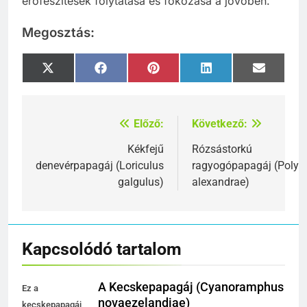
erőfeszítések folytatása és fokozása a jövőben.
Megosztás:
Share
Share
Share
Share
Share
X
Facebook
Pinterest
LinkedIn
Email
on
on
on
on
on
(Twitter)
Előző:
Következő:
Bejegyzés
navigáció
Kékfejű
Rózsástorkú
denevérpapagáj (Loriculus
ragyogópapagáj (Polyte
galgulus)
alexandrae)
Kapcsolódó tartalom
A Kecskepapagáj (Cyanoramphus
Ez a
novaezelandiae)
kecskepapagáj