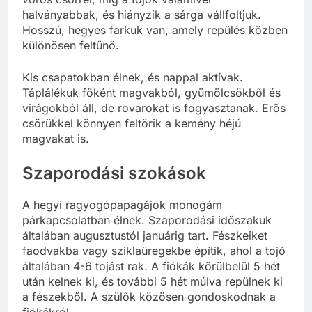
halványabbak, és hiányzik a sárga vállfoltjuk.
Hosszú, hegyes farkuk van, amely repülés közben
különösen feltűnő.
Kis csapatokban élnek, és nappal aktívak.
Táplálékuk főként magvakból, gyümölcsökből és
virágokból áll, de rovarokat is fogyasztanak. Erős
csőrükkel könnyen feltörik a kemény héjú
magvakat is.
Szaporodási szokások
A hegyi ragyogópapagájok monogám
párkapcsolatban élnek. Szaporodási időszakuk
általában augusztustól januárig tart. Fészkeiket
faodvakba vagy sziklaüregekbe építik, ahol a tojó
általában 4-6 tojást rak. A fiókák körülbelül 5 hét
után kelnek ki, és további 5 hét múlva repülnek ki
a fészekből. A szülők közösen gondoskodnak a
fiókákról.