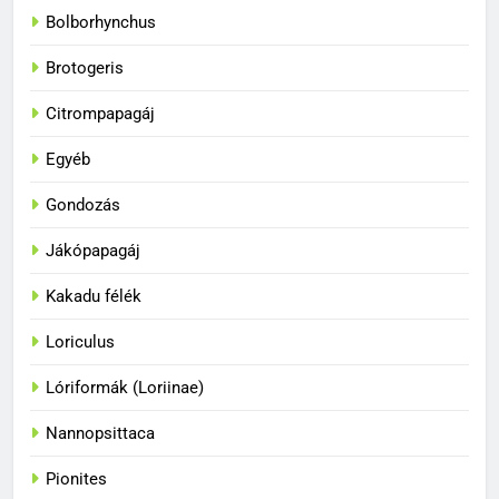
Bolborhynchus
Brotogeris
Citrompapagáj
Egyéb
Gondozás
Jákópapagáj
Kakadu félék
Loriculus
33
A papagájok a vadonban és
Lóriformák (Loriinae)
fogságban
Nannopsittaca
BLOG
Pionites