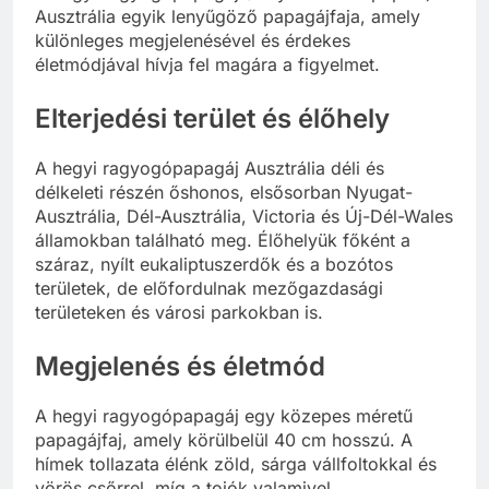
Ausztrália egyik lenyűgöző papagájfaja, amely
különleges megjelenésével és érdekes
életmódjával hívja fel magára a figyelmet.
Elterjedési terület és élőhely
A hegyi ragyogópapagáj Ausztrália déli és
délkeleti részén őshonos, elsősorban Nyugat-
Ausztrália, Dél-Ausztrália, Victoria és Új-Dél-Wales
államokban található meg. Élőhelyük főként a
száraz, nyílt eukaliptuszerdők és a bozótos
területek, de előfordulnak mezőgazdasági
területeken és városi parkokban is.
Megjelenés és életmód
A hegyi ragyogópapagáj egy közepes méretű
papagájfaj, amely körülbelül 40 cm hosszú. A
hímek tollazata élénk zöld, sárga vállfoltokkal és
vörös csőrrel, míg a tojók valamivel