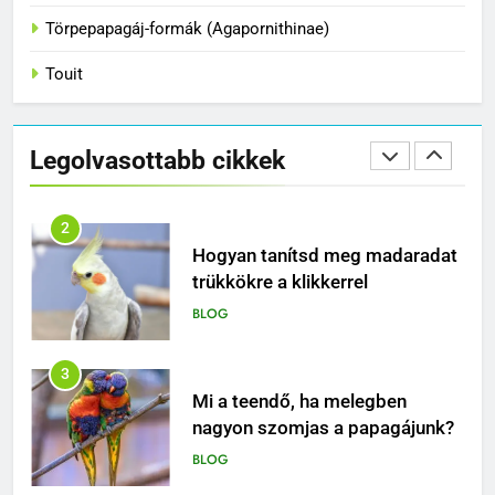
Törpepapagáj-formák (Agapornithinae)
BLOG
Touit
2
Hogyan tanítsd meg madaradat
trükkökre a klikkerrel
Legolvasottabb cikkek
BLOG
3
Mi a teendő, ha melegben
nagyon szomjas a papagájunk?
BLOG
4
Miért nem elég egy papagájnak
egy kalitka és egy tál mag – és
mitől lesz igazán boldog ez a
BLOG
különleges madár?