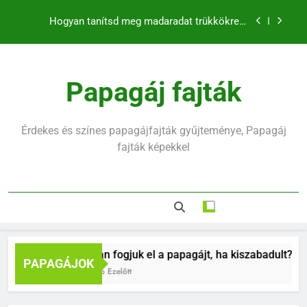
klikkerrel
Ugrás
Mennyit alszik egy hullámos papagáj?
a
tartalomra
Hullámos papagáj hirtelen halála mögött mi rejlik
Papagáj fajták
Hogyan fogjuk el a papagájt, ha kiszabadult?
Hogyan tanítsd meg madaradat trükkökre a
klikkerrel
Érdekes és színes papagájfajták gyűjteménye, Papagáj
Mennyit alszik egy hullámos papagáj?
fajták képekkel
Hullámos papagáj hirtelen halála mögött mi rejlik
Hogyan fogjuk el a papagájt, ha kiszabadult?
PAPAGÁJOK
9 Hónap Ezelőtt