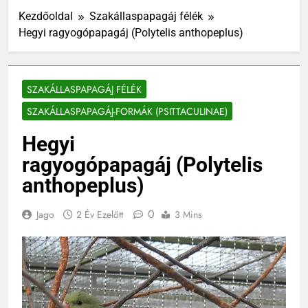
Kezdőoldal
Szakállaspapagáj félék
Hegyi ragyogópapagáj (Polytelis anthopeplus)
SZAKÁLLASPAPAGÁJ FÉLÉK
SZAKÁLLASPAPAGÁJ-FORMÁK (PSITTACULINAE)
Hegyi
ragyogópapagáj (Polytelis
anthopeplus)
0
Jago
2 Év Ezelőtt
3 Mins