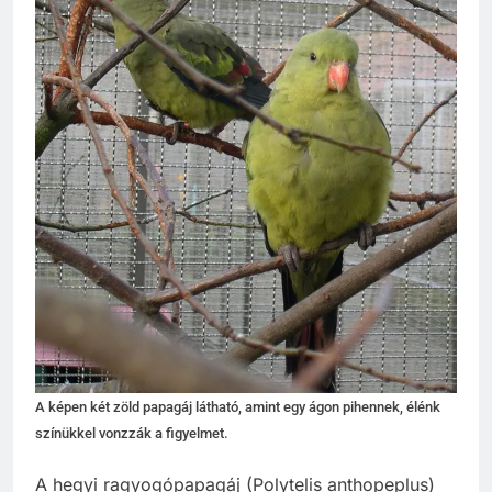
A képen két zöld papagáj látható, amint egy ágon pihennek, élénk
színükkel vonzzák a figyelmet.
A hegyi ragyogópapagáj (Polytelis anthopeplus)