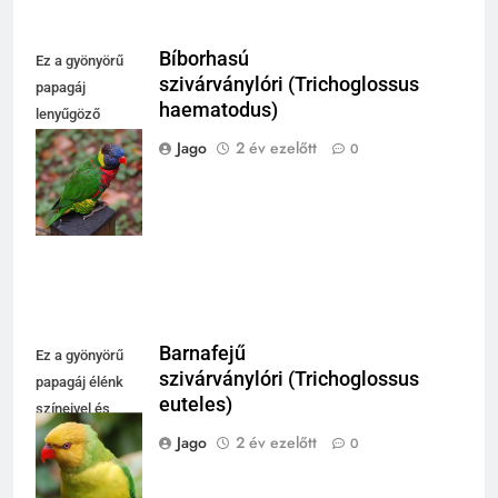
Bíborhasú
Ez a gyönyörű
szivárványlóri (Trichoglossus
papagáj
haematodus)
lenyűgöző
színeivel hívja
Jago
2 év ezelőtt
0
fel magára a
figyelmet a
természetben.
Barnafejű
Ez a gyönyörű
szivárványlóri (Trichoglossus
papagáj élénk
euteles)
színeivel és
kifejező
Jago
2 év ezelőtt
0
tekintetével
vonzza a