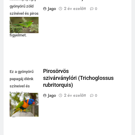
gyönyörű zöld
Jago
2 év ezelőtt
0
színével és piros
fejével hívja fel
magára a
figyelmet.
Pirosörvös
Ez a gyönyörű
szivárványlóri (Trichoglossus
papagáj élénk
rubritorquis)
színeivel és
barátságos
Jago
2 év ezelőtt
0
megjelenésével
vonzza a
figyelmet.