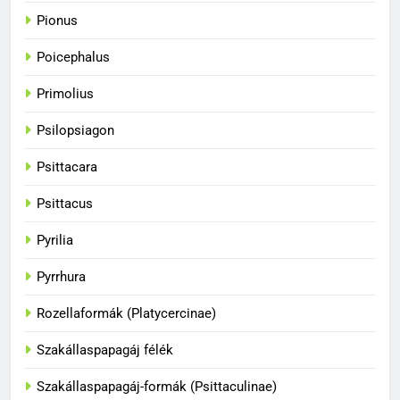
34
Pionus
A papagájok csodálatos
színvilága
Poicephalus
BLOG
Primolius
35
Psilopsiagon
A papagájok kommunikációs
képességei
Psittacara
BLOG
Psittacus
36
Pyrilia
A papagájok csodálatos világa
Pyrrhura
BLOG
Rozellaformák (Platycercinae)
Szakállaspapagáj félék
1
Hogyan fogjuk el a papagájt, ha
Szakállaspapagáj-formák (Psittaculinae)
kiszabadult?