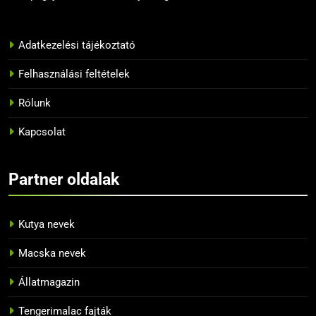
BLOG
12
Adatkezelési tájékoztató
10 tipp, hogyan neveljük
Felhasználási feltételek
helyesen a papagájunkat
BLOG
Rólunk
Kapcsolat
13
Az 5 legnépszerűbb papagáj
Partner oldalak
BLOG
Kutya nevek
14
Tiltott zöldségek a papagájok
Macska nevek
számára
BLOG
Állatmagazin
Tengerimalac fajták