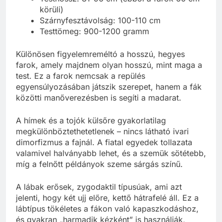
körüli)
Szárnyfesztávolság: 100-110 cm
Testtömeg: 900-1200 gramm
Különösen figyelemreméltó a hosszú, hegyes
farok, amely majdnem olyan hosszú, mint maga a
test. Ez a farok nemcsak a repülés
egyensúlyozásában játszik szerepet, hanem a fák
közötti manőverezésben is segíti a madarat.
A hímek és a tojók külsőre gyakorlatilag
megkülönböztethetetlenek – nincs látható ivari
dimorfizmus a fajnál. A fiatal egyedek tollazata
valamivel halványabb lehet, és a szemük sötétebb,
míg a felnőtt példányok szeme sárgás színű.
A lábak erősek, zygodaktil típusúak, ami azt
jelenti, hogy két ujj előre, kettő hátrafelé áll. Ez a
lábtípus tökéletes a fákon való kapaszkodáshoz,
és gyakran „harmadik kézként” is használják,