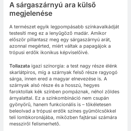
A sárgaszárnyú ara külső
megjelenése
A természet egyik legpompásabb színkavalkádját
testesíti meg ez a lenyűgöző madár. Amikor
először pillantasz meg egy sárgaszárnyú arát,
azonnal megérted, miért váltak a papagájok a
trópusi erdők ikonikus képviselőivé.
Tollazata
igazi színorgia: a test nagy része élénk
skarlátpiros, míg a szárnyak felső része ragyogó
sárga, innen ered a magyar elnevezése is. A
szárnyak alsó része és a hosszú, hegyes
faroktollak kék színben pompáznak, néhol zöldes
árnyalattal. Ez a színkombináció nem csupán
gyönyörű, hanem funkcionális is – tökéletesen
beleolvad a trópusi erdők színes gyümölcsökkel
teli lombkoronájába, miközben fajtársai számára
messziről felismerhető.