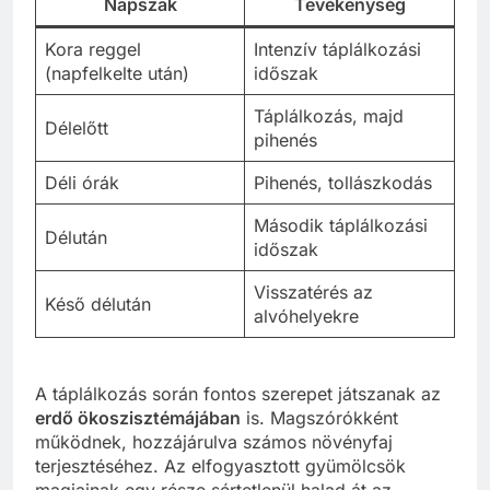
Napszak
Tevékenység
Kora reggel
Intenzív táplálkozási
(napfelkelte után)
időszak
Táplálkozás, majd
Délelőtt
pihenés
Déli órák
Pihenés, tollászkodás
Második táplálkozási
Délután
időszak
Visszatérés az
Késő délután
alvóhelyekre
A táplálkozás során fontos szerepet játszanak az
erdő ökoszisztémájában
is. Magszórókként
működnek, hozzájárulva számos növényfaj
terjesztéséhez. Az elfogyasztott gyümölcsök
magjainak egy része sértetlenül halad át az