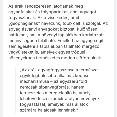
Az arák rendszeresen látogatnak meg
agyagfalakat és folyópartokat, ahol agyagot
fogyasztanak. Ez a viselkedés, amit
„geophágiának” nevezünk, több célt is szolgál. Az
agyag ásványi anyagokat biztosít, különösen
nátriumot, ami a növényi táplálékban korlátozott
mennyiségben található. Emellett az agyag segít
semlegesíteni a táplálékban található mérgező
vegyületeket is, amelyek egyes trópusi
növényekben természetes módon előfordulnak.
„Az arák agyagfogyasztása a természet
egyik legbölcsebb alkalmazkodási
mechanizmusa – az egyszerű föld
nemcsak tápanyagforrás, hanem
természetes méregtelenítő is, amely
lehetővé teszi számukra olyan növények
fogyasztását, amelyek más állatok
számára halálosak lennének.”