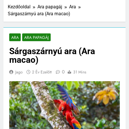
Kezdőoldal
Ara papagáj
Ara
Sárgaszárnyú ara (Ara macao)
ARA
ARA PAPAGÁJ
Sárgaszárnyú ara (Ara
macao)
0
Jago
2 Év Ezelőtt
31 Mins