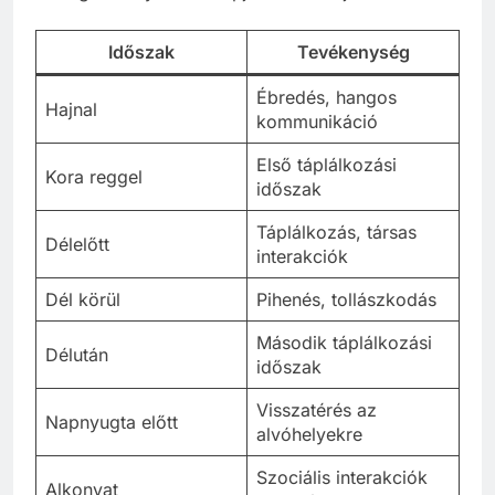
Időszak
Tevékenység
Ébredés, hangos
Hajnal
kommunikáció
Első táplálkozási
Kora reggel
időszak
Táplálkozás, társas
Délelőtt
interakciók
Dél körül
Pihenés, tollászkodás
Második táplálkozási
Délután
időszak
Visszatérés az
Napnyugta előtt
alvóhelyekre
Szociális interakciók
Alkonyat