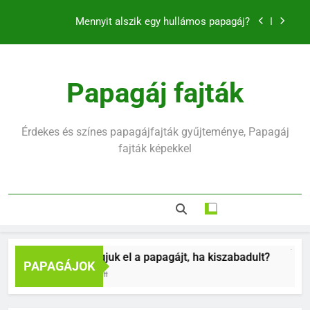
klikkerrel
Ugrás
Mennyit alszik egy hullámos papagáj?
a
tartalomra
Hullámos papagáj hirtelen halála mögött mi rejlik
Hogyan fogjuk el a papagájt, ha kiszabadult?
Papagáj fajták
Hogyan tanítsd meg madaradat trükkökre a
klikkerrel
Érdekes és színes papagájfajták gyűjteménye, Papagáj
Mennyit alszik egy hullámos papagáj?
fajták képekkel
Hullámos papagáj hirtelen halála mögött mi rejlik
Hogyan fogjuk el a papagájt, ha kiszabadult?
Hogyan
PAPAGÁJOK
9 Hónap Ezelőtt
11 Hóna