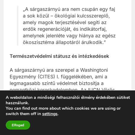
„A sárgaszárnyú ara nem csupán egy faj
a sok közül – ökológiai kulcsszereplő,
amely magok terjesztésével segíti az
erdők regenerációját, és indikátorfaj,
amelynek jelenléte vagy hiánya az egész
ökoszisztéma állapotáról árulkodik.”
Természetvédelmi státusz és intézkedések
A sárgaszárnyú ara szerepel a Washingtoni
Egyezmény (CITES) I. függelékében, ami a
legmagasabb szintű védelmet biztosítja a
nemzetközi kereskedelemben. Az IUCN Vörös
Listáján jelenleg a „mérsékelten veszélyeztetett”
A weboldalon a minőségi felhasználói élmény érdekében sütiket
használunk.
(Vulnerable) kategóriába tartozik.
You can find out more about which cookies we are using or
switch them off in
settings
.
A faj védelmét szolgáló fontosabb intézkedések:
Elfogad
Védett területek létrehozása és fenntartása