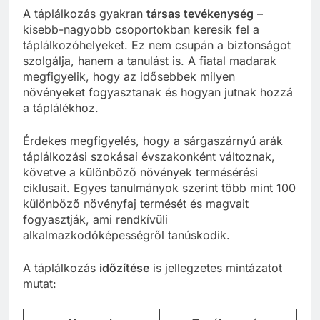
A táplálkozás gyakran
társas tevékenység
–
kisebb-nagyobb csoportokban keresik fel a
táplálkozóhelyeket. Ez nem csupán a biztonságot
szolgálja, hanem a tanulást is. A fiatal madarak
megfigyelik, hogy az idősebbek milyen
növényeket fogyasztanak és hogyan jutnak hozzá
a táplálékhoz.
Érdekes megfigyelés, hogy a sárgaszárnyú arák
táplálkozási szokásai évszakonként változnak,
követve a különböző növények termésérési
ciklusait. Egyes tanulmányok szerint több mint 100
különböző növényfaj termését és magvait
fogyasztják, ami rendkívüli
alkalmazkodóképességről tanúskodik.
A táplálkozás
időzítése
is jellegzetes mintázatot
mutat: