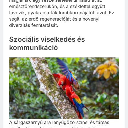
emésztőrendszerükön, és a széklettel együtt
távozik, gyakran a fák lombkoronájától távol. Ez
segíti az erdő regenerációját és a növényi
diverzitás fenntartását.
Szociális viselkedés és
kommunikáció
A sárgaszárnyú ara lenyűgöző színei és társas