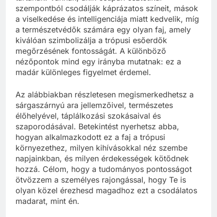
szempontból csodálják káprázatos színeit, mások
a viselkedése és intelligenciája miatt kedvelik, míg
a természetvédők számára egy olyan faj, amely
kiválóan szimbolizálja a trópusi esőerdők
megőrzésének fontosságát. A különböző
nézőpontok mind egy irányba mutatnak: ez a
madár különleges figyelmet érdemel.
Az alábbiakban részletesen megismerkedhetsz a
sárgaszárnyú ara jellemzőivel, természetes
élőhelyével, táplálkozási szokásaival és
szaporodásával. Betekintést nyerhetsz abba,
hogyan alkalmazkodott ez a faj a trópusi
környezethez, milyen kihívásokkal néz szembe
napjainkban, és milyen érdekességek kötődnek
hozzá. Célom, hogy a tudományos pontosságot
ötvözzem a személyes rajongással, hogy Te is
olyan közel érezhesd magadhoz ezt a csodálatos
madarat, mint én.