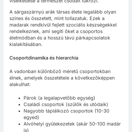
viselkedése a természet csodáit tükrözi.
A sárgaszárnyú arák társas élete legalább olyan
színes és összetett, mint tollazatuk. Ezek a
madarak rendkívül fejlett szociális készségekkel
rendelkeznek, ami segíti őket a csoportos
életmódban és a hosszú távú párkapcsolatok
kialakításában.
Csoportdinamika és hierarchia
A vadonban különböző méretű csoportokban
élnek, amelyek összetétele a következőképpen
alakulhat:
Párok (a legalapvetőbb egység)
Családi csoportok (szülők és utódaik)
Nagyobb táplálkozó csoportok (10-30
egyed)
Alvóhelyi gyülekezetek (akár 50-100 madár
is)