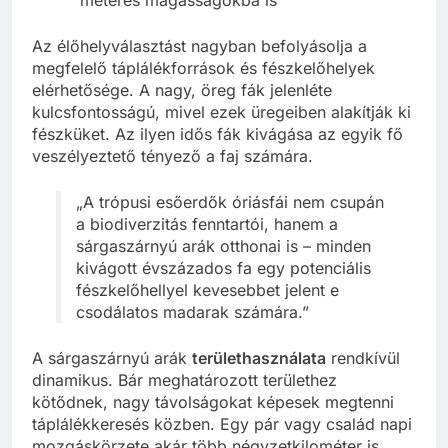
Az élőhelyválasztást nagyban befolyásolja a
megfelelő táplálékforrások és fészkelőhelyek
elérhetősége. A nagy, öreg fák jelenléte
kulcsfontosságú, mivel ezek üregeiben alakítják ki
fészküket. Az ilyen idős fák kivágása az egyik fő
veszélyeztető tényező a faj számára.
„A trópusi esőerdők óriásfái nem csupán
a biodiverzitás fenntartói, hanem a
sárgaszárnyú arák otthonai is – minden
kivágott évszázados fa egy potenciális
fészkelőhellyel kevesebbet jelent e
csodálatos madarak számára.”
A sárgaszárnyú arák
területhasználata
rendkívül
dinamikus. Bár meghatározott területhez
kötődnek, nagy távolságokat képesek megtenni
táplálékkeresés közben. Egy pár vagy család napi
mozgáskörzete akár több négyzetkilométer is