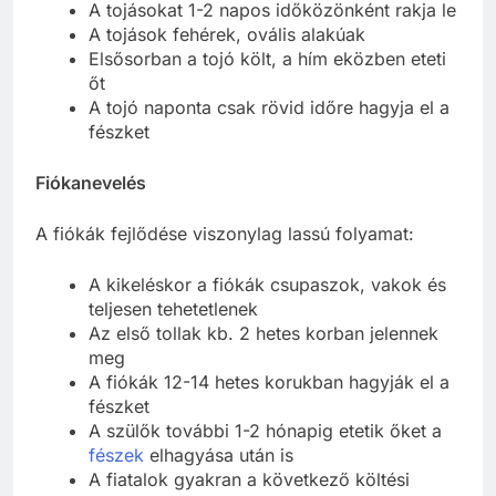
A tojásokat 1-2 napos időközönként rakja le
A tojások fehérek, ovális alakúak
Elsősorban a tojó költ, a hím eközben eteti
őt
A tojó naponta csak rövid időre hagyja el a
fészket
Fiókanevelés
A fiókák fejlődése viszonylag lassú folyamat:
A kikeléskor a fiókák csupaszok, vakok és
teljesen tehetetlenek
Az első tollak kb. 2 hetes korban jelennek
meg
A fiókák 12-14 hetes korukban hagyják el a
fészket
A szülők további 1-2 hónapig etetik őket a
fészek
elhagyása után is
A fiatalok gyakran a következő költési