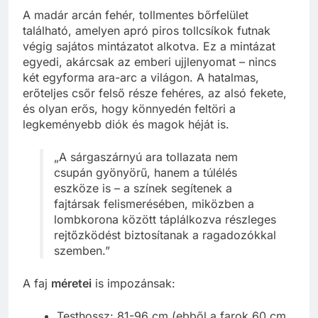
A madár arcán fehér, tollmentes bőrfelület
található, amelyen apró piros tollcsíkok futnak
végig sajátos mintázatot alkotva. Ez a mintázat
egyedi, akárcsak az emberi ujjlenyomat – nincs
két egyforma ara-arc a világon. A hatalmas,
erőteljes csőr felső része fehéres, az alsó fekete,
és olyan erős, hogy könnyedén feltöri a
legkeményebb diók és magok héját is.
„A sárgaszárnyú ara tollazata nem
csupán gyönyörű, hanem a túlélés
eszköze is – a színek segítenek a
fajtársak felismerésében, miközben a
lombkorona között táplálkozva részleges
rejtőzködést biztosítanak a ragadozókkal
szemben.”
A faj
méretei
is impozánsak:
Testhossz: 81-96 cm (ebből a farok 60 cm