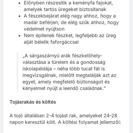
Előnyben részesítik a keményfa fajokat,
amelyek tartós üregeket biztosítanak
A fészekbejárat elég nagy ahhoz, hogy a
madár beférjen, de elég szűk ahhoz, hogy
védelmet nyújtson
Nem építenek fészket, legfeljebb az üreg
alját bélelik faforgáccsal
„A sárgaszárnyú arák fészkelőhely-
választása a türelem és a gondosság
iskolapéldája – néha több tucat fát is
megvizsgálnak, mielőtt megtalálják azt az
egyet, amely megfelelő biztonságot és
kényelmet nyújt a leendő családnak.”
Tojásrakás és költés
A tojó általában 2-4 tojást rak, amelyeket 24-28
napon keresztül költ. A költési folyamat jellemzői: