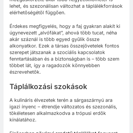
lehet, és szezonálisan változhat a táplálékforrások
elérhetőségétől függően.
Érdekes megfigyelés, hogy a faj gyakran alakít ki
úgynevezett „alvófákat”, ahová több tucat, néha
akár száznál is több egyed gyűlik össze
alkonyatkor. Ezek a társas összejövetelek fontos
szerepet játszanak a szociális kapcsolatok
fenntartásában és a biztonságban is – több szem
többet lát, így a ragadozók könnyebben
észrevehetők.
Táplálkozási szokások
A kulináris élvezetek terén a sárgaszárnyú ara
igazi ínyenc – étrendje változatos és szezonális,
tökéletesen alkalmazkodva a trópusi erdők
kínálatához.