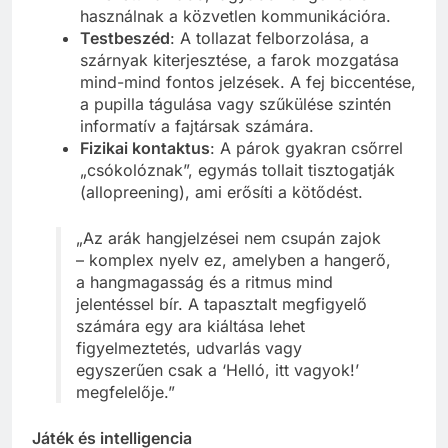
használnak a közvetlen kommunikációra.
Testbeszéd
: A tollazat felborzolása, a
szárnyak kiterjesztése, a farok mozgatása
mind-mind fontos jelzések. A fej biccentése,
a pupilla tágulása vagy szűkülése szintén
informatív a fajtársak számára.
Fizikai kontaktus
: A párok gyakran csőrrel
„csókolóznak”, egymás tollait tisztogatják
(allopreening), ami erősíti a kötődést.
„Az arák hangjelzései nem csupán zajok
– komplex nyelv ez, amelyben a hangerő,
a hangmagasság és a ritmus mind
jelentéssel bír. A tapasztalt megfigyelő
számára egy ara kiáltása lehet
figyelmeztetés, udvarlás vagy
egyszerűen csak a ‘Helló, itt vagyok!’
megfelelője.”
Játék és intelligencia