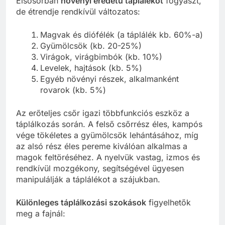
Elsősorban
növényi eredetű táplálékot
fogyaszt,
de étrendje rendkívül változatos:
Magvak és diófélék (a táplálék kb. 60%-a)
Gyümölcsök (kb. 20-25%)
Virágok, virágbimbók (kb. 10%)
Levelek, hajtások (kb. 5%)
Egyéb növényi részek, alkalmanként
rovarok (kb. 5%)
Az erőteljes csőr igazi többfunkciós eszköz a
táplálkozás során. A felső csőrrész éles, kampós
vége tökéletes a gyümölcsök lehántásához, míg
az alsó rész éles pereme kiválóan alkalmas a
magok feltöréséhez. A nyelvük vastag, izmos és
rendkívül mozgékony, segítségével ügyesen
manipulálják a táplálékot a szájukban.
Különleges táplálkozási szokások
figyelhetők
meg a fajnál: