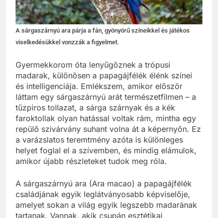
A sárgaszárnyú ara párja a fán, gyönyörű színeikkel és játékos
viselkedésükkel vonzzák a figyelmet.
Gyermekkorom óta lenyűgöznek a trópusi
madarak, különösen a papagájfélék élénk színei
és intelligenciája. Emlékszem, amikor először
láttam egy sárgaszárnyú arát természetfilmen – a
tűzpiros tollazat, a sárga szárnyak és a kék
faroktollak olyan hatással voltak rám, mintha egy
repülő szivárvány suhant volna át a képernyőn. Ez
a varázslatos teremtmény azóta is különleges
helyet foglal el a szívemben, és mindig elámulok,
amikor újabb részleteket tudok meg róla.
A sárgaszárnyú ara (Ara macao) a papagájfélék
családjának egyik leglátványosabb képviselője,
amelyet sokan a világ egyik legszebb madarának
tartanak. Vannak, akik csupán esztétikai