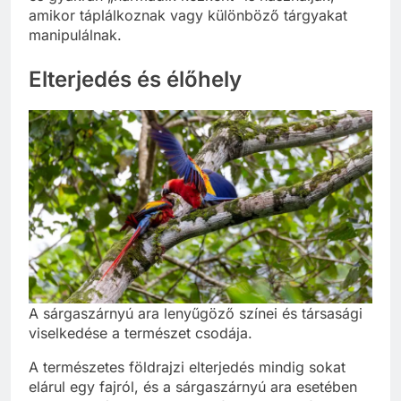
amikor táplálkoznak vagy különböző tárgyakat
manipulálnak.
Elterjedés és élőhely
A sárgaszárnyú ara lenyűgöző színei és társasági
viselkedése a természet csodája.
A természetes földrajzi elterjedés mindig sokat
elárul egy fajról, és a sárgaszárnyú ara esetében