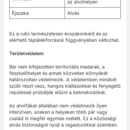
az alvóhelyen
Éjszaka
Alvás
Ez a rutin természetesen évszakonként és az
elérhető táplálékforrások függvényében változhat.
Területvédelem
Bár nem kifejezetten territoriális madarak, a
fészkelőhelyet és annak közvetlen környékét
határozottan védelmezik. A védelemben mindkét
szülő részt vesz, hangos kiáltásokkal és fenyegető
repüléssel próbálják elűzni a betolakodókat.
Az alvófákat általában nem védelmezik ilyen
intenzíven, ezeken a helyeken több pár vagy
család is megfér egymás mellett. Ez a közösségi
alvás biztonságot nyújt a ragadozókkal szemben.