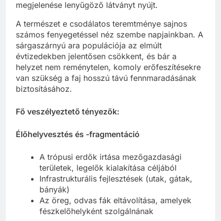
megjelenése lenyűgöző látványt nyújt.
A természet e csodálatos teremtménye sajnos
számos fenyegetéssel néz szembe napjainkban. A
sárgaszárnyú ara populációja az elmúlt
évtizedekben jelentősen csökkent, és bár a
helyzet nem reménytelen, komoly erőfeszítésekre
van szükség a faj hosszú távú fennmaradásának
biztosításához.
Fő veszélyeztető tényezők:
Élőhelyvesztés és -fragmentáció
A trópusi erdők irtása mezőgazdasági
területek, legelők kialakítása céljából
Infrastrukturális fejlesztések (utak, gátak,
bányák)
Az öreg, odvas fák eltávolítása, amelyek
fészkelőhelyként szolgálnának