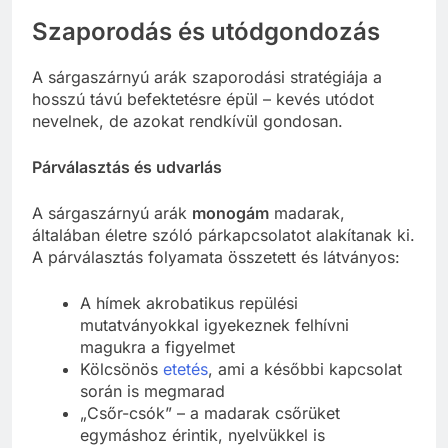
Szaporodás és utódgondozás
A sárgaszárnyú arák szaporodási stratégiája a
hosszú távú befektetésre épül – kevés utódot
nevelnek, de azokat rendkívül gondosan.
Párválasztás és udvarlás
A sárgaszárnyú arák
monogám
madarak,
általában életre szóló párkapcsolatot alakítanak ki.
A párválasztás folyamata összetett és látványos:
A hímek akrobatikus repülési
mutatványokkal igyekeznek felhívni
magukra a figyelmet
Kölcsönös
etetés
, ami a későbbi kapcsolat
során is megmarad
„Csőr-csók” – a madarak csőrüket
egymáshoz érintik, nyelvükkel is