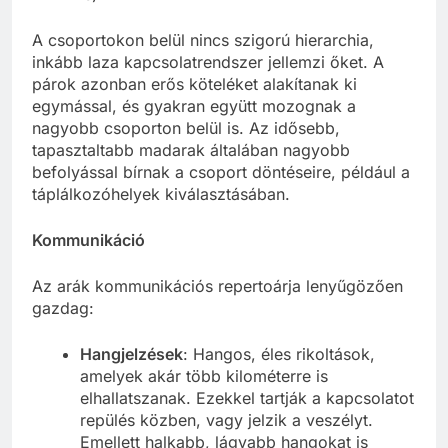
A csoportokon belül nincs szigorú hierarchia,
inkább laza kapcsolatrendszer jellemzi őket. A
párok azonban erős köteléket alakítanak ki
egymással, és gyakran együtt mozognak a
nagyobb csoporton belül is. Az idősebb,
tapasztaltabb madarak általában nagyobb
befolyással bírnak a csoport döntéseire, például a
táplálkozóhelyek kiválasztásában.
Kommunikáció
Az arák kommunikációs repertoárja lenyűgözően
gazdag:
Hangjelzések
: Hangos, éles rikoltások,
amelyek akár több kilométerre is
elhallatszanak. Ezekkel tartják a kapcsolatot
repülés közben, vagy jelzik a veszélyt.
Emellett halkabb, lágyabb hangokat is