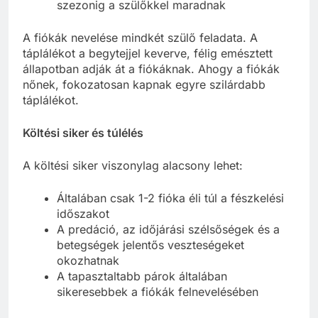
szezonig a szülőkkel maradnak
A fiókák nevelése mindkét szülő feladata. A
táplálékot a begytejjel keverve, félig emésztett
állapotban adják át a fiókáknak. Ahogy a fiókák
nőnek, fokozatosan kapnak egyre szilárdabb
táplálékot.
Költési siker és túlélés
A költési siker viszonylag alacsony lehet:
Általában csak 1-2 fióka éli túl a fészkelési
időszakot
A predáció, az időjárási szélsőségek és a
betegségek jelentős veszteségeket
okozhatnak
A tapasztaltabb párok általában
sikeresebbek a fiókák felnevelésében