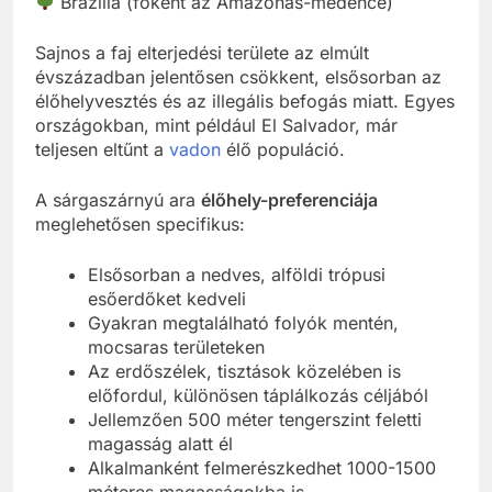
Brazília (főként az Amazonas-medence)
Sajnos a faj elterjedési területe az elmúlt
évszázadban jelentősen csökkent, elsősorban az
élőhelyvesztés és az illegális befogás miatt. Egyes
országokban, mint például El Salvador, már
teljesen eltűnt a
vadon
élő populáció.
A sárgaszárnyú ara
élőhely-preferenciája
meglehetősen specifikus:
Elsősorban a nedves, alföldi trópusi
esőerdőket kedveli
Gyakran megtalálható folyók mentén,
mocsaras területeken
Az erdőszélek, tisztások közelében is
előfordul, különösen táplálkozás céljából
Jellemzően 500 méter tengerszint feletti
magasság alatt él
Alkalmanként felmerészkedhet 1000-1500
méteres magasságokba is