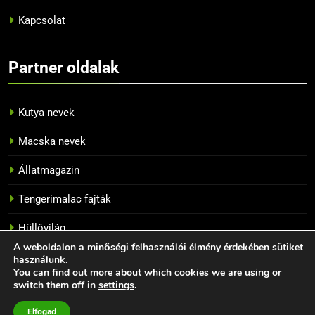
Kapcsolat
13
Az 5 legnépszerűbb papagáj
Partner oldalak
BLOG
Kutya nevek
14
Tiltott zöldségek a papagájok
Macska nevek
számára
BLOG
Állatmagazin
Tengerimalac fajták
15
Hogyan szelídítsünk meg egy
Hüllővilág
törpepapagájt?
A weboldalon a minőségi felhasználói élmény érdekében sütiket
használunk.
BLOG
GONDOZÁS
You can find out more about which cookies we are using or
switch them off in
settings
.
Papagáj fajták - 2026 - Minden jog fenntartva. Powered
16
By
.
BlazeThemes
Elfogad