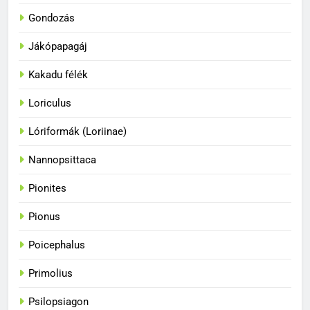
Gondozás
Jákópapagáj
Kakadu félék
Loriculus
33
A papagájok a vadonban és
Lóriformák (Loriinae)
fogságban
Nannopsittaca
BLOG
Pionites
34
Pionus
A papagájok csodálatos
színvilága
Poicephalus
BLOG
Primolius
35
Psilopsiagon
A papagájok kommunikációs