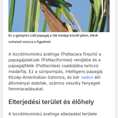
Ez a gyönyörű zöld papagáj a fák lombjai között pihen, élénk
színeivel vonzza a figyelmet.
A bordóhomlokú aratinga (Psittacara finschi) a
papagájalakúak (Psittaciformes) rendjébe és a
papagájfélék (Psittacidae) családjába tartozó
madárfaj. Ez a színpompás, intelligens papagáj
Közép-Amerikában őshonos, és bár
vadon
élő
állományai stabilak, számos veszély fenyegeti
fennmaradásukat.
Elterjedési terület és élőhely
A bordóhomlokú aratinga elterjedési területe