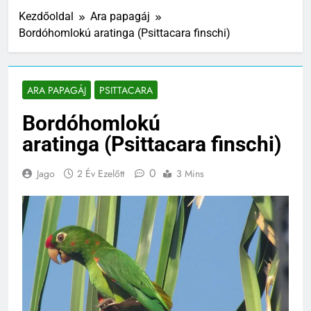
Kezdőoldal
Ara papagáj
Bordóhomlokú aratinga (Psittacara finschi)
ARA PAPAGÁJ
PSITTACARA
Bordóhomlokú
aratinga (Psittacara finschi)
0
Jago
2 Év Ezelőtt
3 Mins