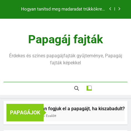
klikkerrel
Ugrás
Mennyit alszik egy hullámos papagáj?
a
tartalomra
Hullámos papagáj hirtelen halála mögött mi rejlik
Papagáj fajták
Hogyan fogjuk el a papagájt, ha kiszabadult?
Hogyan tanítsd meg madaradat trükkökre a
klikkerrel
Érdekes és színes papagájfajták gyűjteménye, Papagáj
Mennyit alszik egy hullámos papagáj?
fajták képekkel
Hullámos papagáj hirtelen halála mögött mi rejlik
Hogyan fogjuk el a papagájt, ha kiszabadult?
PAPAGÁJOK
9 Hónap Ezelőtt