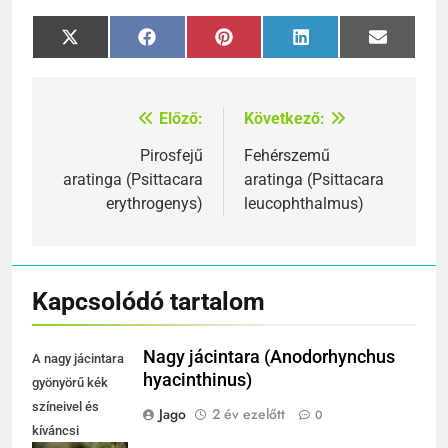
Share
Share
Share
Share
Share
X
Facebook
Pinterest
LinkedIn
Email
on
on
on
on
on
(Twitter)
Előző:
Következő:
Bejegyzés
navigáció
Pirosfejű
Fehérszemű
aratinga (Psittacara
aratinga (Psittacara
erythrogenys)
leucophthalmus)
Kapcsolódó tartalom
Nagy jácintara (Anodorhynchus
A nagy jácintara
hyacinthinus)
gyönyörű kék
színeivel és
Jago
2 év ezelőtt
0
kíváncsi