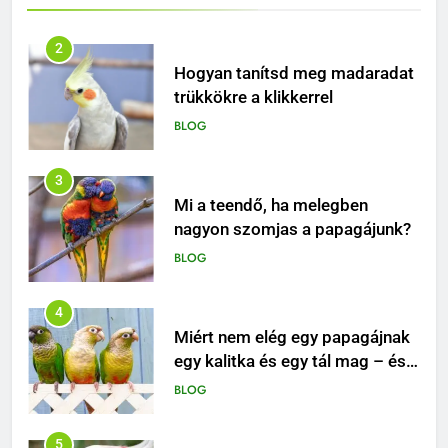
BLOG
3
Mi a teendő, ha melegben
nagyon szomjas a papagájunk?
BLOG
4
Miért nem elég egy papagájnak
egy kalitka és egy tál mag – és
mitől lesz igazán boldog ez a
BLOG
különleges madár?
5
Hogyan alakíts ki olyan napi
rutint, ami egyszerre
biztonságos, ösztönző és
BLOG
boldogító a papagájod
számára?