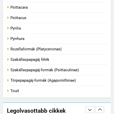
képességei
Psittacara
BLOG
Psittacus
36
Pyrilia
A papagájok csodálatos világa
Pyrrhura
BLOG
Rozellaformák (Platycercinae)
Szakállaspapagáj félék
1
Hogyan fogjuk el a papagájt, ha
Szakállaspapagáj-formák (Psittaculinae)
kiszabadult?
Törpepapagáj-formák (Agapornithinae)
BLOG
Touit
2
Hogyan tanítsd meg madaradat
trükkökre a klikkerrel
Legolvasottabb cikkek