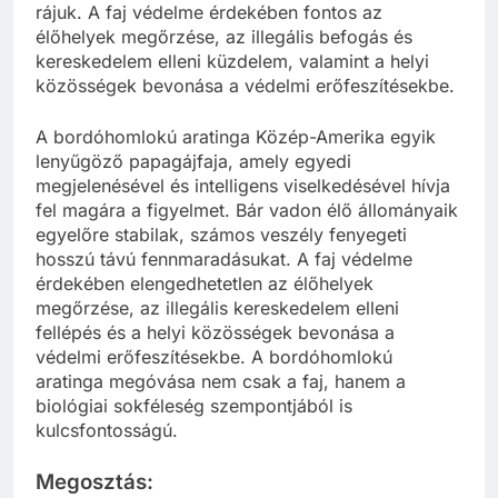
rájuk. A faj védelme érdekében fontos az
élőhelyek megőrzése, az illegális befogás és
kereskedelem elleni küzdelem, valamint a helyi
közösségek bevonása a védelmi erőfeszítésekbe.
A bordóhomlokú aratinga Közép-Amerika egyik
lenyűgöző papagájfaja, amely egyedi
megjelenésével és intelligens viselkedésével hívja
fel magára a figyelmet. Bár vadon élő állományaik
egyelőre stabilak, számos veszély fenyegeti
hosszú távú fennmaradásukat. A faj védelme
érdekében elengedhetetlen az élőhelyek
megőrzése, az illegális kereskedelem elleni
fellépés és a helyi közösségek bevonása a
védelmi erőfeszítésekbe. A bordóhomlokú
aratinga megóvása nem csak a faj, hanem a
biológiai sokféleség szempontjából is
kulcsfontosságú.
Megosztás: