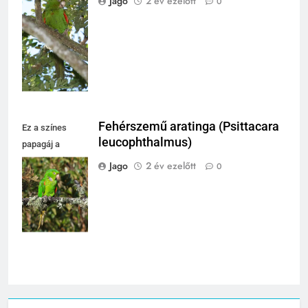
Jago
2 év ezelőtt
0
pihen, élénk
színei vonzzák a
figyelmet.
Fehérszemű aratinga (Psittacara
Ez a színes
leucophthalmus)
papagáj a
természetben
Jago
2 év ezelőtt
0
pihen, gyönyörű
zöld tollazata
lenyűgöző.