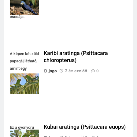
tekintetével a
természet
csodája.
Karibi aratinga (Psittacara
A képen két zöld
chloropterus)
papagáj látható,
amint egy
Jago
2 év ezelőtt
0
pálmalevélre
ülve élvezik a
napfényt.
Kubai aratinga (Psittacara euops)
Ez a gyönyörű
zöld papagáj fán