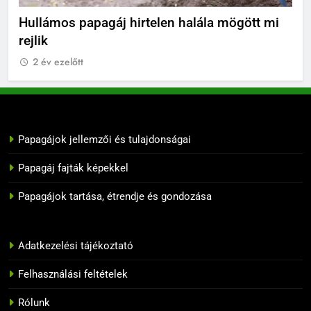
BLOG
 mögött mi
Hullámos papagáj depresszió tünetei
2 év ezelőtt
10
Papagáj felszerelések: Mire van
szüksége a boldog papagáj
élethez?
BLOG
Papagájok jellemzői és tulajdonságai
11
Melyik papagáj tanulja meg
Papagáj fajták képekkel
leggyorsabban a szavakat?
Papagájok tartása, étrendje és gondozása
BLOG
12
Adatkezelési tájékoztató
10 tipp, hogyan neveljük
Felhasználási feltételek
helyesen a papagájunkat
BLOG
Rólunk