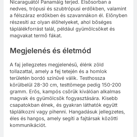
Nicaraguától Panamáig terjed. Elsősorban a
nedves, trópusi és szubtrópusi erdőkben, valamint
a félszáraz erdőkben és szavannákon él. Előnyben
részesíti az olyan élőhelyeket, ahol bőséges
táplálékforrást talál, például gyümölcsöket és
magvakat termő fákat.
Megjelenés és életmód
A faj jellegzetes megjelenésű, élénk zöld
tollazattal, amely a fej tetején és a homlok
területén bordó színűvé válik. Testhossza
körülbelül 28-30 cm, testtömege pedig 150-200
gramm. Erős, kampós csőrük kiválóan alkalmas
magvak és gyümölcsök fogyasztására. Kisebb
csapatokban élnek, és gyakran láthatók együtt
táplálkozni vagy pihenni. Hangadásuk jellegzetes,
éles és hangos, amely segíti a fajtársak közötti
kommunikációt.