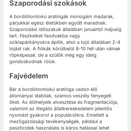
Szaporodási szokások
A bordóhomlokú aratingák monogám madarak,
párjukkal egész életükben együtt maradnak.
Szaporodási időszakuk általában januártól májusig
tart. Fészkeiket faodvakba vagy
sziklapárkányokra építik, ahol a tojó általában 2-4
tojást rak. A fiókák körülbelül 8-10 hét után válnak
röpképessé, de a szülők még egy ideig
gondoskodnak róluk.
Fajvédelem
Bár a bordóhomlokú aratinga vadon élő
állományai stabilak, számos veszély fenyegeti
őket. Az élőhelyeik elvesztése és fragmentációja,
valamint az illegális állatkereskedelem jelentős
nyomást gyakorol a populációkra. Emellett a
mezőgazdasági tevékenységek, például a
peszticidek használata is káros hatással lehet