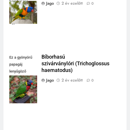
barátságos
Jago
2 év ezelőtt
0
megjelenésével
vonzza a
figyelmet.
Bíborhasú
Ez a gyönyörű
szivárványlóri (Trichoglossus
papagáj
haematodus)
lenyűgöző
színeivel hívja
Jago
2 év ezelőtt
0
fel magára a
figyelmet a
természetben.