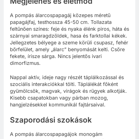
Megjelenés és életmód
A pompás álarcospapagáj közepes méretű
papagájfaj, testhossza 45-50 cm. Tollazata
feltűnően színes: feje és nyaka élénk piros, háta és
szárnyai smaragdzöldek, hasa és farktollai kékek.
Jellegzetes bélyege a szeme körüli csupasz, fehér
bőrfelület, amely „álarc” benyomását kelti. Csőre
fekete, írisze sárga. Nincs jelentős ivari
dimorfizmus.
Nappal aktív, ideje nagy részét táplálkozással és
szociális interakciókkal tölti. Táplálékát főként
gyümölcsök, magvak, virágok és rügyek alkotják.
Kisebb csapatokban vagy párban mozog,
hangjelzésekkel kommunikál fajtársaival.
Szaporodási szokások
A pompás álarcospapagájok monogám