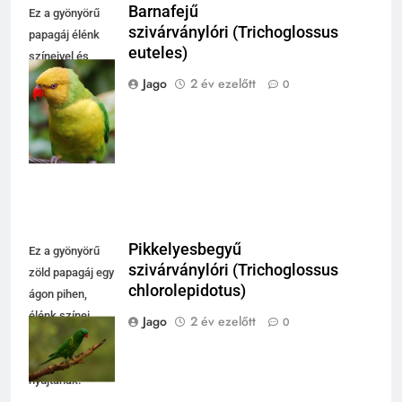
Barnafejű
Ez a gyönyörű
szivárványlóri (Trichoglossus
papagáj élénk
euteles)
színeivel és
kifejező
Jago
2 év ezelőtt
0
tekintetével
vonzza a
figyelmet.
Pikkelyesbegyű
Ez a gyönyörű
szivárványlóri (Trichoglossus
zöld papagáj egy
chlorolepidotus)
ágon pihen,
élénk színei
Jago
2 év ezelőtt
0
lenyűgöző
látványt
nyújtanak.