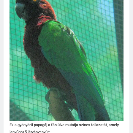
Ez a gyönyörű papagáj a fán ülve mutatja színes tollazatát, amely
lenyűgöző látványt nyújt.