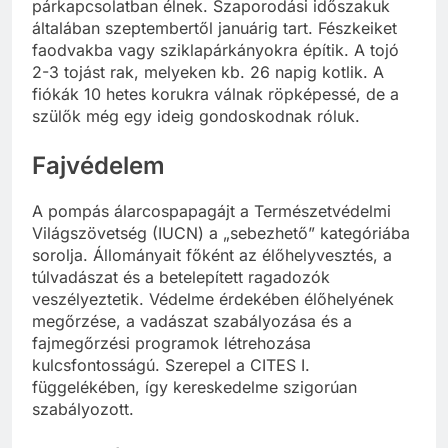
párkapcsolatban élnek. Szaporodási időszakuk
általában szeptembertől januárig tart. Fészkeiket
faodvakba vagy sziklapárkányokra építik. A tojó
2-3 tojást rak, melyeken kb. 26 napig kotlik. A
fiókák 10 hetes korukra válnak röpképessé, de a
szülők még egy ideig gondoskodnak róluk.
Fajvédelem
A pompás álarcospapagájt a Természetvédelmi
Világszövetség (IUCN) a „sebezhető” kategóriába
sorolja. Állományait főként az élőhelyvesztés, a
túlvadászat és a betelepített ragadozók
veszélyeztetik. Védelme érdekében élőhelyének
megőrzése, a vadászat szabályozása és a
fajmegőrzési programok létrehozása
kulcsfontosságú. Szerepel a CITES I.
függelékében, így kereskedelme szigorúan
szabályozott.