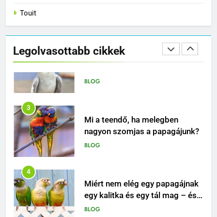
Touit
2
Hogyan tanítsd meg madaradat
trükkökre a klikkerrel
Legolvasottabb cikkek
BLOG
3
Mi a teendő, ha melegben
nagyon szomjas a papagájunk?
BLOG
4
Miért nem elég egy papagájnak
egy kalitka és egy tál mag – és
mitől lesz igazán boldog ez a
BLOG
különleges madár?
5