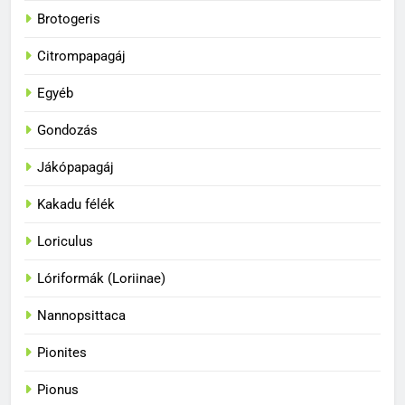
Brotogeris
Citrompapagáj
Egyéb
Gondozás
Jákópapagáj
Kakadu félék
Loriculus
33
A papagájok a vadonban és
Lóriformák (Loriinae)
fogságban
BLOG
Nannopsittaca
Pionites
34
A papagájok csodálatos
Pionus