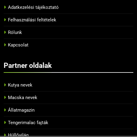
12
Adatkezelési tájékoztató
10 tipp, hogyan neveljük
helyesen a papagájunkat
Felhasználási feltételek
BLOG
Rólunk
13
Kapcsolat
Az 5 legnépszerűbb papagáj
BLOG
Partner oldalak
14
Kutya nevek
Tiltott zöldségek a papagájok
Macska nevek
számára
BLOG
Állatmagazin
Tengerimalac fajták
15
Hogyan szelídítsünk meg egy
Hüllővilág