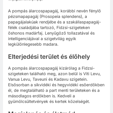
A pompás álarcospapagáj, korábbi nevén fénylő
pézsmapapagáj (Prosopeia splendens), a
papagájalakúak rendjébe és a szakállaspapagáj-
félék családjába tartozó, Fidzsi-szigeteken
őshonos madárfaj. Lenyűgöző tollazatával és
intelligenciájával a szigetvilág egyik
legkülönlegesebb madara.
Elterjedési terület és élőhely
A pompás álarcospapagáj kizárólag a Fidzsi-
szigeteken található meg, azon belül is Viti Levu,
Vanua Levu, Taveuni és Kadavu szigetein.
Elsősorban a síkvidéki és hegyvidéki esőerdőkben
él, de megtalálható a part menti területeken és a
másodlagos erdőkben is. Kedveli a
gyümölcsültetvények és kertek közelségét.