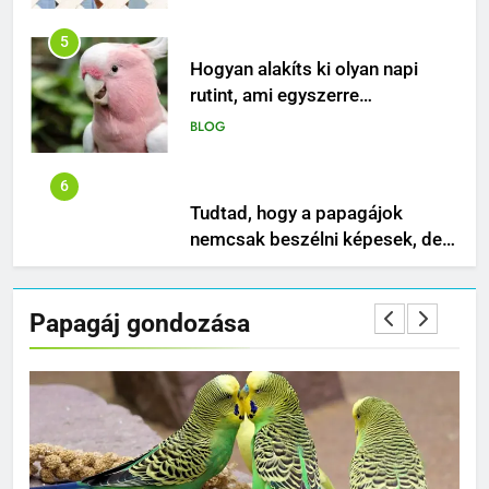
Hogyan alakíts ki olyan napi
rutint, ami egyszerre
biztonságos, ösztönző és
BLOG
boldogító a papagájod
számára?
6
Tudtad, hogy a papagájok
nemcsak beszélni képesek, de
rendkívül érzékenyek a gazdájuk
BLOG
hangulatára is?
7
Papagájok gyűrűzése:
Papagáj gondozása
Azonosítás és nyomon követés
BLOG
8
A tökéletes otthon kialakítása
tollas barátodnak