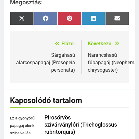
Megosztás:
Share
Share
Share
Share
Share
X
Facebook
Pinterest
LinkedIn
Email
on
on
on
on
on
(Twitter)
Előző:
Következő:
Bejegyzés
navigáció
Sárgahasú
Narancshasú
álarcospapagáj (Prosopeia
fűpapagáj (Neophema
personata)
chrysogaster)
Kapcsolódó tartalom
Pirosörvös
Ez a gyönyörű
szivárványlóri (Trichoglossus
papagáj élénk
rubritorquis)
színeivel és