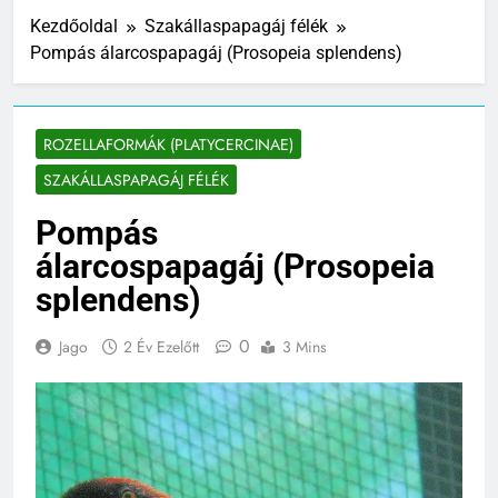
Kezdőoldal
Szakállaspapagáj félék
Pompás álarcospapagáj (Prosopeia splendens)
ROZELLAFORMÁK (PLATYCERCINAE)
SZAKÁLLASPAPAGÁJ FÉLÉK
Pompás
álarcospapagáj (Prosopeia
splendens)
0
Jago
2 Év Ezelőtt
3 Mins