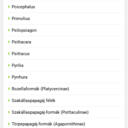
színvilága
Poicephalus
BLOG
Primolius
35
Psilopsiagon
A papagájok kommunikációs
képességei
Psittacara
BLOG
Psittacus
36
Pyrilia
A papagájok csodálatos világa
Pyrrhura
BLOG
Rozellaformák (Platycercinae)
1
Szakállaspapagáj félék
Hogyan fogjuk el a papagájt, ha
Szakállaspapagáj-formák (Psittaculinae)
kiszabadult?
BLOG
Törpepapagáj-formák (Agapornithinae)